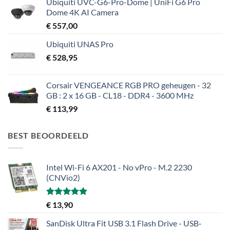
Ubiquiti UVC-G6-Pro-Dome | UniFi G6 Pro
Dome 4K AI Camera
€
557,00
Ubiquiti UNAS Pro
€
528,95
Corsair VENGEANCE RGB PRO geheugen - 32
GB : 2 x 16 GB - CL18 - DDR4 - 3600 MHz
€
113,99
BEST BEOORDEELD
Intel Wi-Fi 6 AX201 - No vPro - M.2 2230
(CNVio2)
Gewaardeerd
€
13,90
5.00
uit 5
SanDisk Ultra Fit USB 3.1 Flash Drive - USB-