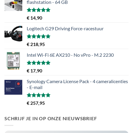
flashstation - 64 GB
Gewaardeerd
€
14,90
5.00
uit 5
Logitech G29 Driving Force-racestuur
Gewaardeerd
€
218,95
5.00
uit 5
Intel Wi-Fi 6E AX210 - No vPro - M.2 2230
Gewaardeerd
€
17,90
5.00
uit 5
Synology Camera License Pack - 4 cameralicenties
- E-mail
Gewaardeerd
€
257,95
5.00
uit 5
SCHRIJF JE IN OP ONZE NIEUWSBRIEF