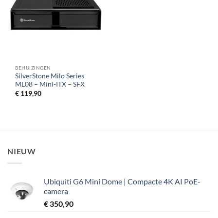
verlanglijst
BEHUIZINGEN
SilverStone Milo Series
ML08 – Mini-ITX – SFX
€
119,90
NIEUW
Ubiquiti G6 Mini Dome | Compacte 4K AI PoE-
camera
€
350,90