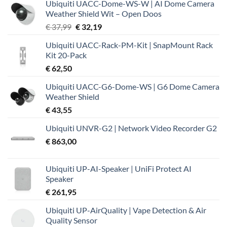
Ubiquiti UACC-Dome-WS-W | AI Dome Camera
Weather Shield Wit – Open Doos
Oorspronkelijke
Huidige
€
37,99
€
32,19
prijs
prijs
Ubiquiti UACC-Rack-PM-Kit | SnapMount Rack
was:
is:
Kit 20-Pack
€ 37,99.
€ 32,19.
€
62,50
Ubiquiti UACC-G6-Dome-WS | G6 Dome Camera
Weather Shield
€
43,55
Ubiquiti UNVR-G2 | Network Video Recorder G2
€
863,00
Ubiquiti UP-AI-Speaker | UniFi Protect AI
Speaker
€
261,95
Ubiquiti UP-AirQuality | Vape Detection & Air
Quality Sensor