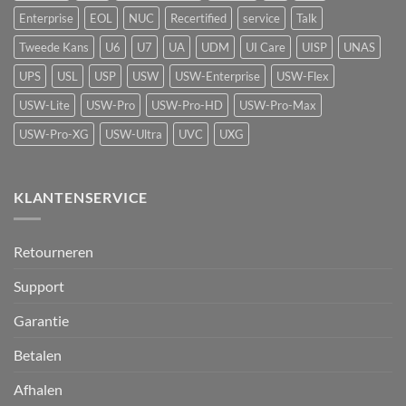
voor
Enterprise
EOL
NUC
Recertified
service
Talk
UniFi
Protect
Tweede Kans
U6
U7
UA
UDM
UI Care
UISP
UNAS
UPS
USL
USP
USW
USW-Enterprise
USW-Flex
USW-Lite
USW-Pro
USW-Pro-HD
USW-Pro-Max
USW-Pro-XG
USW-Ultra
UVC
UXG
KLANTENSERVICE
Retourneren
Support
Garantie
Betalen
Afhalen