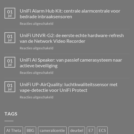
UniFi Alarm Hub Kit: centrale alarmcentrale voor
01
jul
bedrade inbraaksensoren
voor
Reacties uitgeschakeld
UniFi
Alarm
UniFi UNVR-G2: de eerste echte hardware-refresh
01
Hub
jul
van de Network Video Recorder
Kit:
voor
Reacties uitgeschakeld
centrale
UniFi
alarmcentrale
UNVR-
UniFi AI Speaker: van passief camerasysteem naar
voor
01
G2:
bedrade
jul
actieve beveiliging
de
inbraaksensoren
voor
Reacties uitgeschakeld
eerste
UniFi
echte
AI
UniFi UP-AirQuality: luchtkwaliteitssensor met
hardware-
01
Speaker:
refresh
jul
vape-detectie voor UniFi Protect
van
van
voor
Reacties uitgeschakeld
passief
de
UniFi
camerasysteem
Network
UP-
naar
Video
AirQuality:
TAGS
actieve
Recorder
luchtkwaliteitssensor
beveiliging
met
vape-
AI Theta
BBG
cameralicentie
deurbel
E7
ECS
detectie