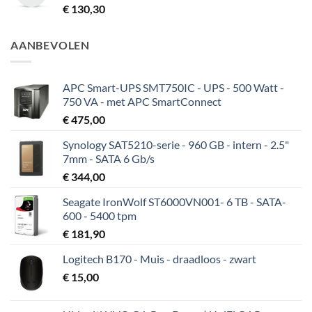
€
130,30
AANBEVOLEN
APC Smart-UPS SMT750IC - UPS - 500 Watt -
750 VA - met APC SmartConnect
€
475,00
Synology SAT5210-serie - 960 GB - intern - 2.5"
7mm - SATA 6 Gb/s
€
344,00
Seagate IronWolf ST6000VN001- 6 TB - SATA-
600 - 5400 tpm
€
181,90
Logitech B170 - Muis - draadloos - zwart
€
15,00