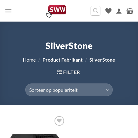
Ga
naar
inhoud
SilverStone
Home
/
Product Fabrikant
/
SilverStone
FILTER
Toevoegen
aan