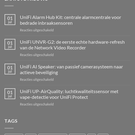
UniFi Alarm Hub Kit: centrale alarmcentrale voor
01
jul
bedrade inbraaksensoren
voor
Reacties uitgeschakeld
UniFi
Alarm
UniFi UNVR-G2: de eerste echte hardware-refresh
01
Hub
jul
van de Network Video Recorder
Kit:
voor
Reacties uitgeschakeld
centrale
UniFi
alarmcentrale
UNVR-
UniFi AI Speaker: van passief camerasysteem naar
voor
01
G2:
bedrade
jul
actieve beveiliging
de
inbraaksensoren
voor
Reacties uitgeschakeld
eerste
UniFi
echte
AI
UniFi UP-AirQuality: luchtkwaliteitssensor met
hardware-
01
Speaker:
refresh
jul
vape-detectie voor UniFi Protect
van
van
voor
Reacties uitgeschakeld
passief
de
UniFi
camerasysteem
Network
UP-
naar
Video
AirQuality:
TAGS
actieve
Recorder
luchtkwaliteitssensor
beveiliging
met
vape-