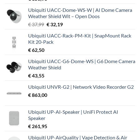
Ubiquiti UACC-Dome-WS-W | AI Dome Camera
Weather Shield Wit – Open Doos
Oorspronkelijke
Huidige
€
37,99
€
32,19
prijs
prijs
Ubiquiti UACC-Rack-PM-Kit | SnapMount Rack
was:
is:
Kit 20-Pack
€ 37,99.
€ 32,19.
€
62,50
Ubiquiti UACC-G6-Dome-WS | G6 Dome Camera
Weather Shield
€
43,55
Ubiquiti UNVR-G2 | Network Video Recorder G2
€
863,00
Ubiquiti UP-AI-Speaker | UniFi Protect AI
Speaker
€
261,95
Ubiquiti UP-AirQuality | Vape Detection & Air