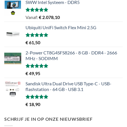
SWW Intel Systeem - DDR5
Gewaardeerd
Vanaf:
€
2.078,10
5.00
uit 5
Ubiquiti UniFi Switch Flex Mini 2.5G
Gewaardeerd
€
61,50
5.00
uit 5
2-Power CT8G4SFS8266 - 8 GB - DDR4 - 2666
MHz - SODIMM
Gewaardeerd
€
49,95
5.00
uit 5
Sandisk Ultra Dual Drive USB Type-C - USB-
flashstation - 64 GB - USB 3.1
Gewaardeerd
€
18,90
5.00
uit 5
SCHRIJF JE IN OP ONZE NIEUWSBRIEF