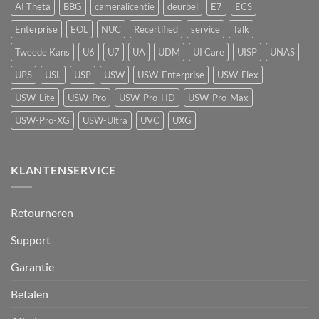
AI Theta
BBG
cameralicentie
deurbel
E7
ECS
detectie
voor
Enterprise
EOL
NUC
Recertified
service
Talk
UniFi
Protect
Tweede Kans
U6
U7
UA
UDM
UI Care
UISP
UNAS
UPS
USL
USP
USW
USW-Enterprise
USW-Flex
USW-Lite
USW-Pro
USW-Pro-HD
USW-Pro-Max
USW-Pro-XG
USW-Ultra
UVC
UXG
KLANTENSERVICE
Retourneren
Support
Garantie
Betalen