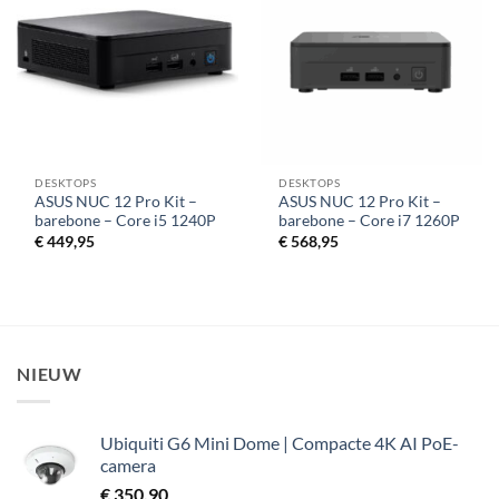
aan
aan
verlanglijst
verlanglijst
DESKTOPS
DESKTOPS
ASUS NUC 12 Pro Kit –
ASUS NUC 12 Pro Kit –
barebone – Core i5 1240P
barebone – Core i7 1260P
€
449,95
€
568,95
NIEUW
Ubiquiti G6 Mini Dome | Compacte 4K AI PoE-
camera
€
350,90