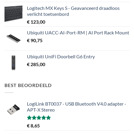
Logitech MX Keys S - Geavanceerd draadloos
verlicht toetsenbord
€
123,00
Ubiquiti UACC-AI-Port-RM | AI Port Rack Mount
€
90,75
Ubiquiti UniFi Doorbell G6 Entry
€
285,00
BEST BEOORDEELD
LogiLink BT0037 - USB Bluetooth V4.0 adapter -
APT-X Stereo
Gewaardeerd
€
8,65
5.00
uit 5