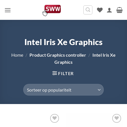
Ga
naar
inhoud
Intel Iris Xe Graphics
Home
/
Product Graphics controller
/
Intel Iris Xe
Graphics
FILTER
Toevoegen
Toevoegen