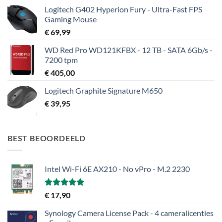
Logitech G402 Hyperion Fury - Ultra-Fast FPS
Gaming Mouse
€
69,99
WD Red Pro WD121KFBX - 12 TB - SATA 6Gb/s -
7200 tpm
€
405,00
Logitech Graphite Signature M650
€
39,95
BEST BEOORDEELD
Intel Wi-Fi 6E AX210 - No vPro - M.2 2230
Gewaardeerd
€
17,90
5.00
uit 5
Synology Camera License Pack - 4 cameralicenties