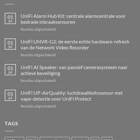
UniFi Alarm Hub Kit: centrale alarmcentrale voor
01
jul
bedrade inbraaksensoren
voor
Reacties uitgeschakeld
UniFi
Alarm
UniFi UNVR-G2: de eerste echte hardware-refresh
01
Hub
jul
van de Network Video Recorder
Kit:
voor
Reacties uitgeschakeld
centrale
UniFi
alarmcentrale
UNVR-
UniFi AI Speaker: van passief camerasysteem naar
voor
01
G2:
bedrade
jul
actieve beveiliging
de
inbraaksensoren
voor
Reacties uitgeschakeld
eerste
UniFi
echte
AI
UniFi UP-AirQuality: luchtkwaliteitssensor met
hardware-
01
Speaker:
refresh
jul
vape-detectie voor UniFi Protect
van
van
voor
Reacties uitgeschakeld
passief
de
UniFi
camerasysteem
Network
UP-
naar
Video
AirQuality:
TAGS
actieve
Recorder
luchtkwaliteitssensor
beveiliging
met
vape-