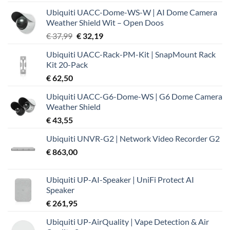
Ubiquiti UACC-Dome-WS-W | AI Dome Camera
Weather Shield Wit – Open Doos
Oorspronkelijke
Huidige
€
37,99
€
32,19
prijs
prijs
Ubiquiti UACC-Rack-PM-Kit | SnapMount Rack
was:
is:
Kit 20-Pack
€ 37,99.
€ 32,19.
€
62,50
Ubiquiti UACC-G6-Dome-WS | G6 Dome Camera
Weather Shield
€
43,55
Ubiquiti UNVR-G2 | Network Video Recorder G2
€
863,00
Ubiquiti UP-AI-Speaker | UniFi Protect AI
Speaker
€
261,95
Ubiquiti UP-AirQuality | Vape Detection & Air