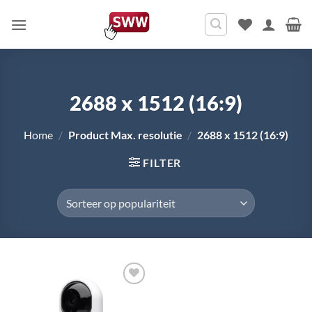
Ga
naar
inhoud
2688 x 1512 (16:9)
Home
/
Product Max. resolutie
/
2688 x 1512 (16:9)
FILTER
Toevoegen
aan