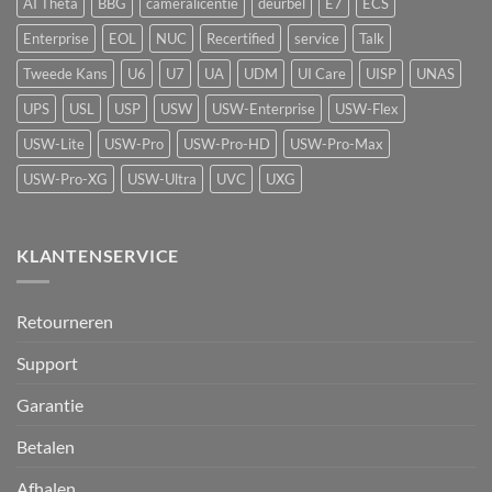
AI Theta
BBG
cameralicentie
deurbel
E7
ECS
detectie
voor
Enterprise
EOL
NUC
Recertified
service
Talk
UniFi
Protect
Tweede Kans
U6
U7
UA
UDM
UI Care
UISP
UNAS
UPS
USL
USP
USW
USW-Enterprise
USW-Flex
USW-Lite
USW-Pro
USW-Pro-HD
USW-Pro-Max
USW-Pro-XG
USW-Ultra
UVC
UXG
KLANTENSERVICE
Retourneren
Support
Garantie
Betalen
Afhalen