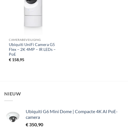
verlanglijst
CAMERABEVEILIGING
Ubiquiti UniFi Camera G5
Flex – 2K 4MP – IR LEDs –
PoE
€
158,95
NIEUW
Ubiquiti G6 Mini Dome | Compacte 4K AI PoE-
camera
€
350,90