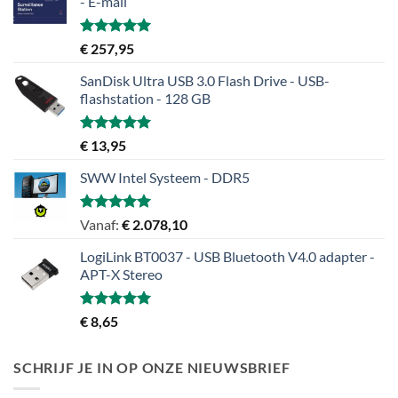
- E-mail
Gewaardeerd
€
257,95
5.00
uit 5
SanDisk Ultra USB 3.0 Flash Drive - USB-
flashstation - 128 GB
Gewaardeerd
€
13,95
5.00
uit 5
SWW Intel Systeem - DDR5
Gewaardeerd
Vanaf:
€
2.078,10
5.00
uit 5
LogiLink BT0037 - USB Bluetooth V4.0 adapter -
APT-X Stereo
Gewaardeerd
€
8,65
5.00
uit 5
SCHRIJF JE IN OP ONZE NIEUWSBRIEF