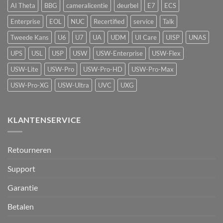
vape-
AI Theta
BBG
cameralicentie
deurbel
E7
ECS
detectie
voor
Enterprise
EOL
NUC
Recertified
service
Talk
UniFi
Protect
Tweede Kans
U6
U7
UA
UDM
UI Care
UISP
UNAS
UPS
USL
USP
USW
USW-Enterprise
USW-Flex
USW-Lite
USW-Pro
USW-Pro-HD
USW-Pro-Max
USW-Pro-XG
USW-Ultra
UVC
UXG
KLANTENSERVICE
Retourneren
Support
Garantie
Betalen