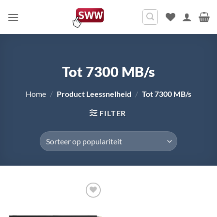
Ga
naar
inhoud
Tot 7300 MB/s
Home
/
Product Leessnelheid
/
Tot 7300 MB/s
FILTER