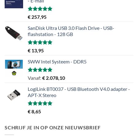
- E-mail
Gewaardeerd
€
257,95
5.00
uit 5
SanDisk Ultra USB 3.0 Flash Drive - USB-
flashstation - 128 GB
Gewaardeerd
€
13,95
5.00
uit 5
SWW Intel Systeem - DDR5
Gewaardeerd
Vanaf:
€
2.078,10
5.00
uit 5
LogiLink BT0037 - USB Bluetooth V4.0 adapter -
APT-X Stereo
Gewaardeerd
€
8,65
5.00
uit 5
SCHRIJF JE IN OP ONZE NIEUWSBRIEF