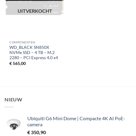
UITVERKOCHT
COMPONENTEN
WD_BLACK SN850X
NVMe SSD – 4 TB – M.2
2280 – PCI Express 4.0 x4
€
565,00
NIEUW
Ubiquiti G6 Mini Dome | Compacte 4K AI PoE-
camera
€
350,90