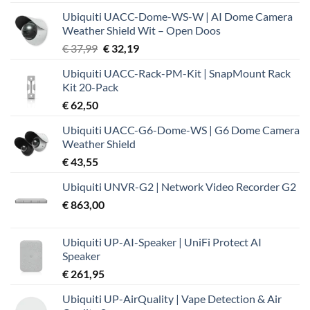
Ubiquiti UACC-Dome-WS-W | AI Dome Camera
Weather Shield Wit – Open Doos
Oorspronkelijke
Huidige
€
37,99
€
32,19
prijs
prijs
Ubiquiti UACC-Rack-PM-Kit | SnapMount Rack
was:
is:
Kit 20-Pack
€ 37,99.
€ 32,19.
€
62,50
Ubiquiti UACC-G6-Dome-WS | G6 Dome Camera
Weather Shield
€
43,55
Ubiquiti UNVR-G2 | Network Video Recorder G2
€
863,00
Ubiquiti UP-AI-Speaker | UniFi Protect AI
Speaker
€
261,95
Ubiquiti UP-AirQuality | Vape Detection & Air