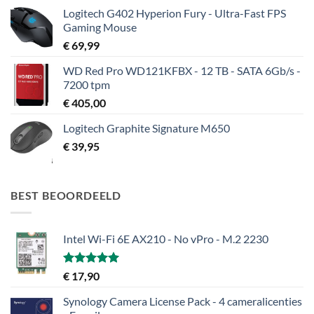
Logitech G402 Hyperion Fury - Ultra-Fast FPS
Gaming Mouse
€
69,99
WD Red Pro WD121KFBX - 12 TB - SATA 6Gb/s -
7200 tpm
€
405,00
Logitech Graphite Signature M650
€
39,95
BEST BEOORDEELD
Intel Wi-Fi 6E AX210 - No vPro - M.2 2230
Gewaardeerd
€
17,90
5.00
uit 5
Synology Camera License Pack - 4 cameralicenties