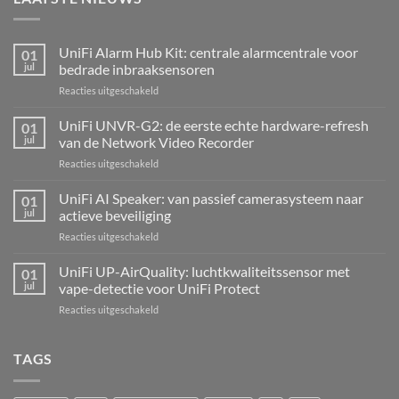
UniFi Alarm Hub Kit: centrale alarmcentrale voor
01
jul
bedrade inbraaksensoren
voor
Reacties uitgeschakeld
UniFi
Alarm
UniFi UNVR-G2: de eerste echte hardware-refresh
01
Hub
jul
van de Network Video Recorder
Kit:
voor
Reacties uitgeschakeld
centrale
UniFi
alarmcentrale
UNVR-
UniFi AI Speaker: van passief camerasysteem naar
voor
01
G2:
bedrade
jul
actieve beveiliging
de
inbraaksensoren
voor
Reacties uitgeschakeld
eerste
UniFi
echte
AI
UniFi UP-AirQuality: luchtkwaliteitssensor met
hardware-
01
Speaker:
refresh
jul
vape-detectie voor UniFi Protect
van
van
voor
Reacties uitgeschakeld
passief
de
UniFi
camerasysteem
Network
UP-
naar
Video
AirQuality:
TAGS
actieve
Recorder
luchtkwaliteitssensor
beveiliging
met