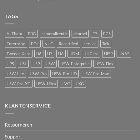
de
UniFi
camerasysteem
Network
UP-
naar
Video
AirQuality:
TAGS
actieve
Recorder
luchtkwaliteitssensor
beveiliging
met
vape-
AI Theta
BBG
cameralicentie
deurbel
E7
ECS
detectie
voor
Enterprise
EOL
NUC
Recertified
service
Talk
UniFi
Protect
Tweede Kans
U6
U7
UA
UDM
UI Care
UISP
UNAS
UPS
USL
USP
USW
USW-Enterprise
USW-Flex
USW-Lite
USW-Pro
USW-Pro-HD
USW-Pro-Max
USW-Pro-XG
USW-Ultra
UVC
UXG
KLANTENSERVICE
Retourneren
Support