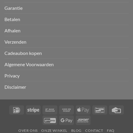
Garantie
Betalen
Afhalen
Verzenden
Cadeaubon kopen
Algemene Voorwaarden
Privacy
Disclaimer
IDeal
Stripe
Bank
Cash
Apple
Bancontact
Credi
Transfer
on
Pay
Card
GiroPay
Google
Sofort
Pickup
Pay
OVER ONS
ONZE WINKEL
BLOG
CONTACT
FAQ