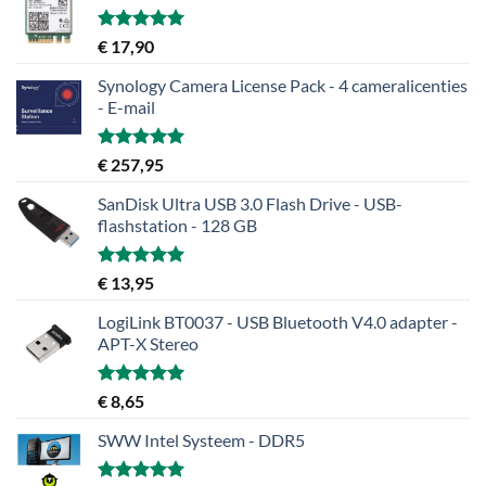
Gewaardeerd
€
17,90
5.00
uit 5
Synology Camera License Pack - 4 cameralicenties
- E-mail
Gewaardeerd
€
257,95
5.00
uit 5
SanDisk Ultra USB 3.0 Flash Drive - USB-
flashstation - 128 GB
Gewaardeerd
€
13,95
5.00
uit 5
LogiLink BT0037 - USB Bluetooth V4.0 adapter -
APT-X Stereo
Gewaardeerd
€
8,65
5.00
uit 5
SWW Intel Systeem - DDR5