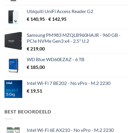
Ubiquiti UniFi Access Reader G2
Prijsklasse:
€
140,95
-
€
142,95
€ 140,95
tot
Samsung PM983 MZQLB960HAJR - 960 GB -
€ 142,95
PCIe NVMe Gen3 x4 - 2.5" U.2
€
219,00
WD Blue WD60EZAZ - 6 TB
€
185,00
Intel Wi-Fi 7 BE202 - No vPro - M.2 2230
€
19,51
BEST BEOORDEELD
Intel Wi-Fi 6E AX210 - No vPro - M.2 2230