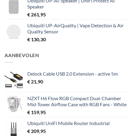
Ubiquiti UP-AI-Speaker | UniFi Protect AI
Speaker
€
261,95
Ubiquiti UP-AirQuality | Vape Detection & Air
Quality Sensor
€
130,30
AANBEVOLEN
Delock Cable USB 2.0 Extension - active 5m
€
21,90
NZXT H6 Flow RGB Compact Dual-Chamber
Mid-Tower Airflow Case with RGB Fans - White
€
159,95
Ubiquiti UniFi Mobile Router Industrial
€
209,95