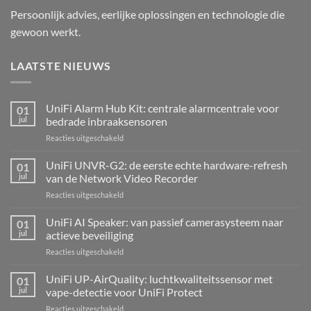
Persoonlijk advies, eerlijke oplossingen en technologie die
gewoon werkt.
LAATSTE NIEUWS
UniFi Alarm Hub Kit: centrale alarmcentrale voor
01
jul
bedrade inbraaksensoren
voor
Reacties uitgeschakeld
UniFi
Alarm
UniFi UNVR-G2: de eerste echte hardware-refresh
01
Hub
jul
van de Network Video Recorder
Kit:
voor
Reacties uitgeschakeld
centrale
UniFi
alarmcentrale
UNVR-
UniFi AI Speaker: van passief camerasysteem naar
voor
01
G2:
bedrade
jul
actieve beveiliging
de
inbraaksensoren
voor
Reacties uitgeschakeld
eerste
UniFi
echte
AI
UniFi UP-AirQuality: luchtkwaliteitssensor met
hardware-
01
Speaker:
refresh
jul
vape-detectie voor UniFi Protect
van
van
voor
Reacties uitgeschakeld
passief