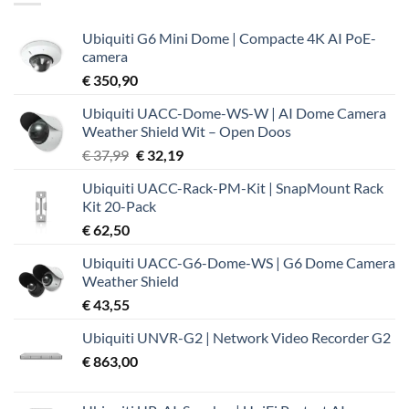
Ubiquiti G6 Mini Dome | Compacte 4K AI PoE-
camera
€
350,90
Ubiquiti UACC-Dome-WS-W | AI Dome Camera
Weather Shield Wit – Open Doos
Oorspronkelijke
Huidige
€
37,99
€
32,19
prijs
prijs
Ubiquiti UACC-Rack-PM-Kit | SnapMount Rack
was:
is:
Kit 20-Pack
€ 37,99.
€ 32,19.
€
62,50
Ubiquiti UACC-G6-Dome-WS | G6 Dome Camera
Weather Shield
€
43,55
Ubiquiti UNVR-G2 | Network Video Recorder G2
€
863,00