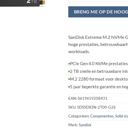
BRENG ME OP DE HOO
SanDisk Extreme M.2 NVMe Ge
hoge prestaties, betrouwbaarh
workloads.
PCIe Gen 4.0 NVMe prestaties
2 TB snelle en betrouwbare int
M.2 2280 formaat voor deskto
5 jaar beperkte garantie en 
EAN:
0619659208431
SKU:
SDSSDX3N-2T00-G26
Categorieën:
Componenten
,
Solid st
Merk:
Sandisk