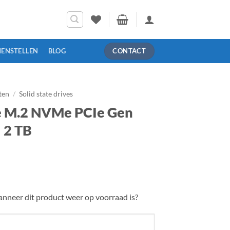
MENSTELLEN
BLOG
CONTACT
ten
/
Solid state drives
e M.2 NVMe PCIe Gen
– 2 TB
nneer dit product weer op voorraad is?