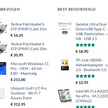
NBEVOLEN
BEST BEOORDEELD
Tecline Patchkabel S-
Sandisk Ultra Dual
STP (PIMF) Cat6 15m
Drive USB Type-C -
USB-flashstation -
€
16,25
GB - USB 3.1
Tecline Patchkabel S-
STP (PIMF) Cat6 20m
Gewaardeerd
€
18,90
€
20,95
5.00
uit 5
TP-Link UB500 -
Microsoft Windows 11
Netwerkadapter - 
Pro - OEM - 64-bit -
2.0 - Bluetooth 5.0
ESD - Meertalig
€
211,00
Gewaardeerd
€
12,95
5.00
uit 5
Ubiquiti UniFi U7 Pro
Intel Wi-Fi 6 AX201
Outdoor - Wi-Fi 7
No vPro - M.2 223
Access Point
(CNVio2)
€
312,95