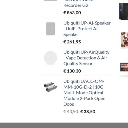
Recorder G2
€
863,00
Ubiquiti UP-AI-Speaker
| UniFi Protect AI
Speaker
€
261,95
Ubiquiti UP-AirQuality
| Vape Detection & Air
Quality Sensor
€
130,30
Ubiquiti UACC-OM-
MM-10G-D-2 | 10G
Multi-Mode Optical
Module 2-Pack Open
Doos
Oorspronkelijke
Huidige
€
43,50
€
38,50
prijs
prijs
was:
is: