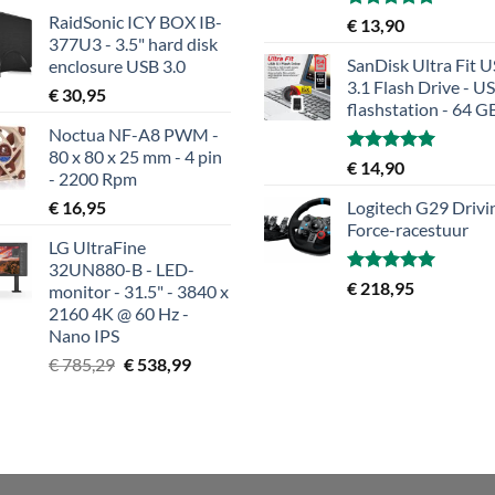
RaidSonic ICY BOX IB-
Gewaardeerd
€
13,90
5.00
uit 5
377U3 - 3.5" hard disk
SanDisk Ultra Fit 
enclosure USB 3.0
3.1 Flash Drive - U
€
30,95
flashstation - 64 G
Noctua NF-A8 PWM -
80 x 80 x 25 mm - 4 pin
Gewaardeerd
€
14,90
- 2200 Rpm
5.00
uit 5
€
16,95
Logitech G29 Drivi
Force-racestuur
LG UltraFine
32UN880-B - LED-
Gewaardeerd
€
218,95
monitor - 31.5" - 3840 x
5.00
uit 5
2160 4K @ 60 Hz -
Nano IPS
Oorspronkelijke
Huidige
€
785,29
€
538,99
prijs
prijs
was:
is:
€ 785,29.
€ 538,99.