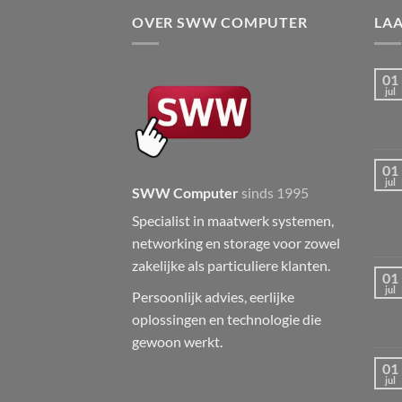
€ 43,50.
€ 38,50.
OVER SWW COMPUTER
LA
01
jul
01
jul
SWW Computer
sinds 1995
Specialist in maatwerk systemen,
networking en storage voor zowel
zakelijke als particuliere klanten.
01
jul
Persoonlijk advies, eerlijke
oplossingen en technologie die
gewoon werkt.
01
jul