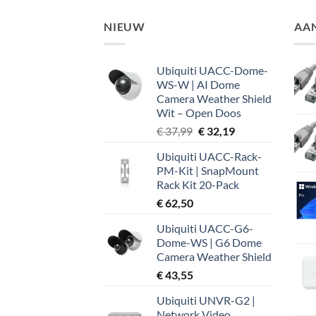
NIEUW
AA
Ubiquiti UACC-Dome-
WS-W | AI Dome
Camera Weather Shield
Wit – Open Doos
Oorspronkelijke
Huidige
€
37,99
€
32,19
prijs
prijs
Ubiquiti UACC-Rack-
was:
is:
PM-Kit | SnapMount
€ 37,99.
€ 32,19.
Rack Kit 20-Pack
€
62,50
Ubiquiti UACC-G6-
Dome-WS | G6 Dome
Camera Weather Shield
€
43,55
Ubiquiti UNVR-G2 |
Network Video