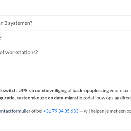
en 3 systemen?
?
 of workstations?
kswitch
,
UPS-stroombeveiliging
of
back-upoplossing
voor maxi
guratie, systeemkeuze en data-migratie
zodat jouw opslag direct
ontactformulier
of bel
+31 79 34 35 633
— wij helpen je met een o