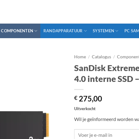
COMPONENTEN
RANDAPPARATUUR
SYSTEMEN
PC SA
Home
/
Catalogus
/
Componen
SanDisk Extrem
4.0 interne SSD 
275,00
€
Uitverkocht
Wil je geïnformeerd worden wa