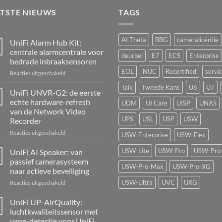
ATSTE NIEUWS
TAGS
AI Theta
BBG
cameralicentie
UniFi Alarm Hub Kit:
centrale alarmcentrale voor
deurbel
E7
ECS
Enterprise
bedrade inbraaksensoren
EOL
NUC
Recertified
servi
voor
Reacties uitgeschakeld
UniFi
Talk
Tweede Kans
U6
U7
Alarm
UniFi UNVR-G2: de eerste
Hub
echte hardware-refresh
UDM
UI Care
UISP
UNAS
Kit:
van de Network Video
centrale
UPS
USL
USP
USW
Recorder
alarmcentrale
voor
voor
Reacties uitgeschakeld
USW-Enterprise
USW-Flex
bedrade
UniFi
inbraaksensoren
UNVR-
USW-Lite
USW-Pro
USW-Pro
UniFi AI Speaker: van
G2:
passief camerasysteem
de
USW-Pro-Max
USW-Pro-XG
naar actieve beveiliging
eerste
USW-Ultra
UVC
UXG
voor
Reacties uitgeschakeld
echte
UniFi
hardware-
AI
refresh
UniFi UP-AirQuality:
Speaker:
van
luchtkwaliteitssensor met
van
de
vape-detectie voor UniFi