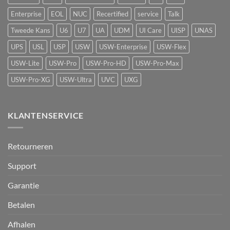
detectie
voor
Enterprise
EOL
NUC
Recertified
service
Talk
UniFi
Protect
Tweede Kans
U6
U7
UA
UDM
UI Care
UISP
UNAS
UPS
USL
USP
USW
USW-Enterprise
USW-Flex
USW-Lite
USW-Pro
USW-Pro-HD
USW-Pro-Max
USW-Pro-XG
USW-Ultra
UVC
UXG
KLANTENSERVICE
Retourneren
Support
Garantie
Betalen
Afhalen