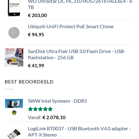
WD Ultrastar DC HC310 HUS726T6TALE6L4 - 6
TB
€
203,00
Ubiquiti UniFi Protect PoE Smart Chime
€
94,95
SanDisk Ultra Flair USB 3.0 Flash Drive - USB-
flashstation - 256 GB
€
41,99
BEST BEOORDEELD
SWW Intel Systeem - DDR5
Gewaardeerd
Vanaf:
€
2.078,10
5.00
uit 5
LogiLink BT0037 - USB Bluetooth V4.0 adapter -
APT-X Stereo