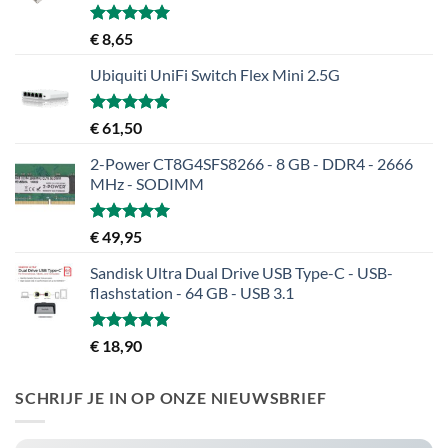
Gewaardeerd
€
8,65
5.00
uit 5
Ubiquiti UniFi Switch Flex Mini 2.5G
Gewaardeerd
€
61,50
5.00
uit 5
2-Power CT8G4SFS8266 - 8 GB - DDR4 - 2666
MHz - SODIMM
Gewaardeerd
€
49,95
5.00
uit 5
Sandisk Ultra Dual Drive USB Type-C - USB-
flashstation - 64 GB - USB 3.1
Gewaardeerd
€
18,90
5.00
uit 5
SCHRIJF JE IN OP ONZE NIEUWSBRIEF