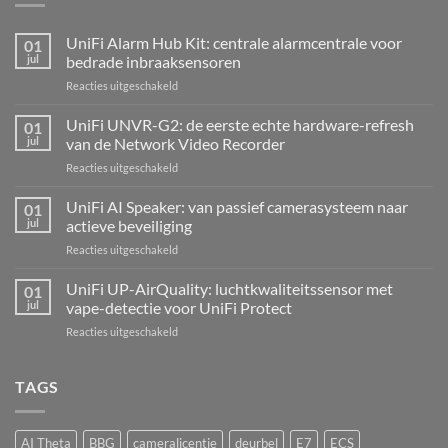
UniFi Alarm Hub Kit: centrale alarmcentrale voor
01
jul
bedrade inbraaksensoren
voor
Reacties uitgeschakeld
UniFi
Alarm
UniFi UNVR-G2: de eerste echte hardware-refresh
01
Hub
jul
van de Network Video Recorder
Kit:
voor
Reacties uitgeschakeld
centrale
UniFi
alarmcentrale
UNVR-
UniFi AI Speaker: van passief camerasysteem naar
voor
01
G2:
bedrade
jul
actieve beveiliging
de
inbraaksensoren
voor
Reacties uitgeschakeld
eerste
UniFi
echte
AI
UniFi UP-AirQuality: luchtkwaliteitssensor met
hardware-
01
Speaker:
refresh
jul
vape-detectie voor UniFi Protect
van
van
voor
Reacties uitgeschakeld
passief
de
UniFi
camerasysteem
Network
UP-
naar
Video
AirQuality:
TAGS
actieve
Recorder
luchtkwaliteitssensor
beveiliging
met
vape-
AI Theta
BBG
cameralicentie
deurbel
E7
ECS