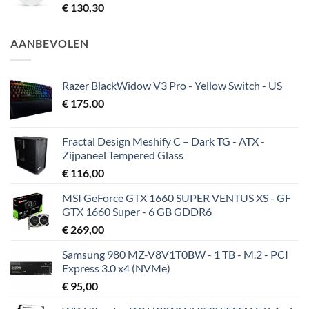
€
130,30
AANBEVOLEN
Razer BlackWidow V3 Pro - Yellow Switch - US
€
175,00
Fractal Design Meshify C – Dark TG - ATX -
Zijpaneel Tempered Glass
€
116,00
MSI GeForce GTX 1660 SUPER VENTUS XS - GF
GTX 1660 Super - 6 GB GDDR6
€
269,00
Samsung 980 MZ-V8V1T0BW - 1 TB - M.2 - PCI
Express 3.0 x4 (NVMe)
€
95,00