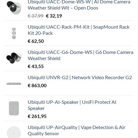
Ubiquiti UACC-Dome-WS-W | AI Dome Camera
Weather Shield Wit – Open Doos
Oorspronkelijke
Huidige
€
37,99
€
32,19
prijs
prijs
Ubiquiti UACC-Rack-PM-Kit | SnapMount Rack
was:
is:
Kit 20-Pack
€ 37,99.
€ 32,19.
€
62,50
Ubiquiti UACC-G6-Dome-WS | G6 Dome Camera
Weather Shield
€
43,55
Ubiquiti UNVR-G2 | Network Video Recorder G2
€
863,00
Ubiquiti UP-AI-Speaker | UniFi Protect AI
Speaker
€
261,95
Ubiquiti UP-AirQuality | Vape Detection & Air
Quality Sensor