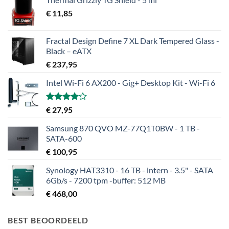
€
11,85
Fractal Design Define 7 XL Dark Tempered Glass -
Black – eATX
€
237,95
Intel Wi-Fi 6 AX200 - Gig+ Desktop Kit - Wi-Fi 6
Gewaardeerd
€
27,95
4.00
uit
5
Samsung 870 QVO MZ-77Q1T0BW - 1 TB -
SATA-600
€
100,95
Synology HAT3310 - 16 TB - intern - 3.5" - SATA
6Gb/s - 7200 tpm -buffer: 512 MB
€
468,00
BEST BEOORDEELD