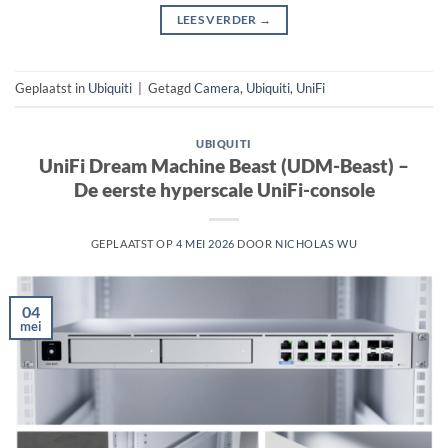
LEES VERDER
→
Geplaatst in
Ubiquiti
|
Getagd
Camera
,
Ubiquiti
,
UniFi
UBIQUITI
UniFi Dream Machine Beast (UDM-Beast) –
De eerste hyperscale UniFi-console
GEPLAATST OP
4 MEI 2026
DOOR
NICHOLAS WU
04
mei