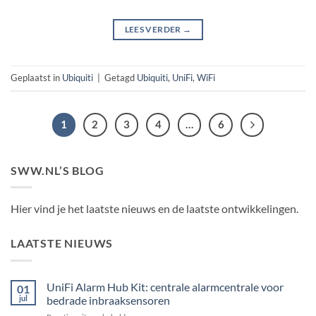
LEES VERDER
→
Geplaatst in
Ubiquiti
|
Getagd
Ubiquiti
,
UniFi
,
WiFi
1
2
3
4
…
6
SWW.NL’S BLOG
Hier vind je het laatste nieuws en de laatste ontwikkelingen.
LAATSTE NIEUWS
UniFi Alarm Hub Kit: centrale alarmcentrale voor
01
jul
bedrade inbraaksensoren