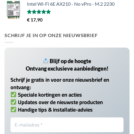
Intel Wi-Fi 6E AX210 - No vPro - M.2 2230
Gewaardeerd
€
17,90
5.00
uit 5
SCHRIJF JE IN OP ONZE NIEUWSBRIEF
Blijf op de hoogte
Ontvang exclusieve aanbiedingen!
Schrijf je gratis in voor onze nieuwsbrief en
ontvang:
Speciale kortingen en acties
Updates over de nieuwste producten
Handige tips & installatie-advies