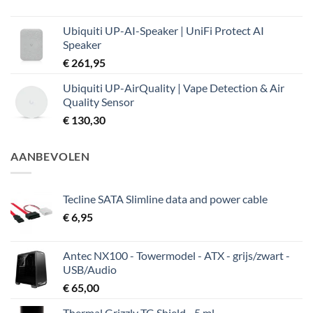
Ubiquiti UP-AI-Speaker | UniFi Protect AI
Speaker
€
261,95
Ubiquiti UP-AirQuality | Vape Detection & Air
Quality Sensor
€
130,30
AANBEVOLEN
Tecline SATA Slimline data and power cable
€
6,95
Antec NX100 - Towermodel - ATX - grijs/zwart -
USB/Audio
€
65,00
Thermal Grizzly TG Shield - 5 ml