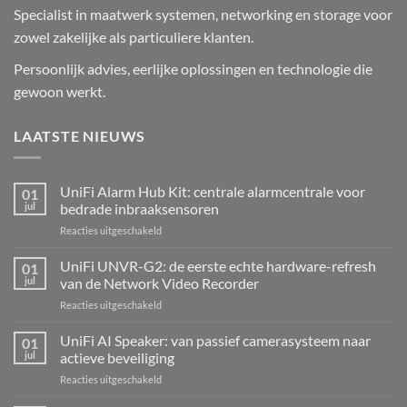
Specialist in maatwerk systemen, networking en storage voor
zowel zakelijke als particuliere klanten.
Persoonlijk advies, eerlijke oplossingen en technologie die
gewoon werkt.
LAATSTE NIEUWS
UniFi Alarm Hub Kit: centrale alarmcentrale voor
01
jul
bedrade inbraaksensoren
voor
Reacties uitgeschakeld
UniFi
Alarm
UniFi UNVR-G2: de eerste echte hardware-refresh
01
Hub
jul
van de Network Video Recorder
Kit:
voor
Reacties uitgeschakeld
centrale
UniFi
alarmcentrale
UNVR-
UniFi AI Speaker: van passief camerasysteem naar
voor
01
G2:
bedrade
jul
actieve beveiliging
de
inbraaksensoren
voor
Reacties uitgeschakeld
eerste
UniFi
echte