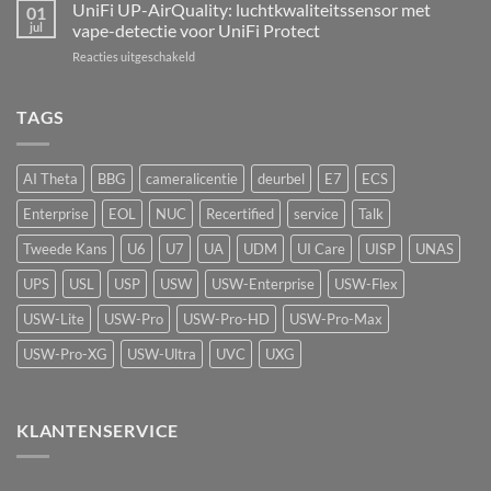
AI
UniFi UP-AirQuality: luchtkwaliteitssensor met
hardware-
01
Speaker:
refresh
jul
vape-detectie voor UniFi Protect
van
van
voor
Reacties uitgeschakeld
passief
de
UniFi
camerasysteem
Network
UP-
naar
Video
AirQuality:
TAGS
actieve
Recorder
luchtkwaliteitssensor
beveiliging
met
vape-
AI Theta
BBG
cameralicentie
deurbel
E7
ECS
detectie
voor
Enterprise
EOL
NUC
Recertified
service
Talk
UniFi
Protect
Tweede Kans
U6
U7
UA
UDM
UI Care
UISP
UNAS
UPS
USL
USP
USW
USW-Enterprise
USW-Flex
USW-Lite
USW-Pro
USW-Pro-HD
USW-Pro-Max
USW-Pro-XG
USW-Ultra
UVC
UXG
KLANTENSERVICE