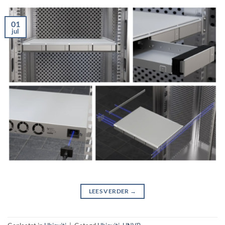
01
jul
LEES VERDER
→