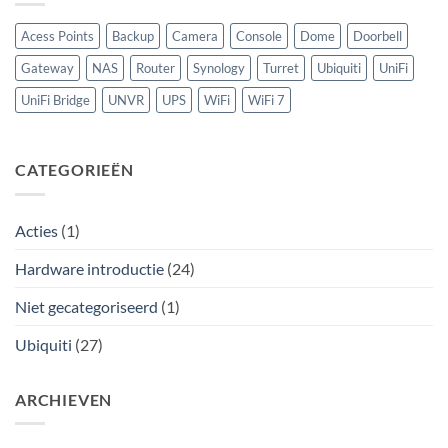
ooit
Acess Points
Backup
Camera
Console
Dome
Doorbell
Gateway
NAS
Router
Synology
Turret
Ubiquiti
UniFi
UniFi Bridge
UNVR
UPS
WiFi
WiFi 7
CATEGORIEËN
Acties
(1)
Hardware introductie
(24)
Niet gecategoriseerd
(1)
Ubiquiti
(27)
ARCHIEVEN