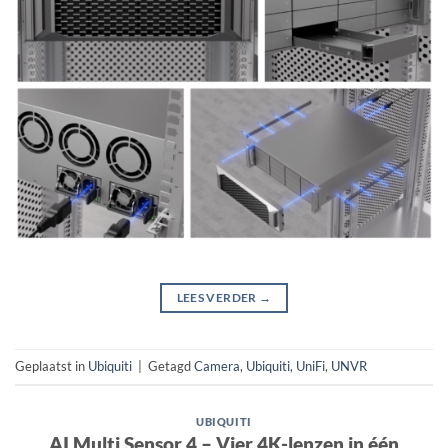
LEES VERDER
→
Geplaatst in
Ubiquiti
|
Getagd
Camera
,
Ubiquiti
,
UniFi
,
UNVR
UBIQUITI
AI Multi Sensor 4 – Vier 4K-lenzen in één