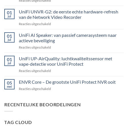
voor
Reacties uitgeschakeld
UniFi
Alarm
UniFi UNVR-G2: de eerste echte hardware-refresh
01
Hub
jul
van de Network Video Recorder
Kit:
voor
Reacties uitgeschakeld
centrale
UniFi
alarmcentrale
UNVR-
UniFi AI Speaker: van passief camerasysteem naar
voor
01
G2:
bedrade
jul
actieve beveiliging
de
inbraaksensoren
voor
Reacties uitgeschakeld
eerste
UniFi
echte
AI
UniFi UP-AirQuality: luchtkwaliteitssensor met
hardware-
01
Speaker:
refresh
jul
vape-detectie voor UniFi Protect
van
van
voor
Reacties uitgeschakeld
passief
de
UniFi
camerasysteem
Network
UP-
ENVR Core – De grootste UniFi Protect NVR ooit
naar
05
Video
AirQuality:
actieve
mei
Recorder
voor
Reacties uitgeschakeld
luchtkwaliteitssensor
beveiliging
ENVR
met
Core
vape-
–
RECENTELIJKE BEOORDELINGEN
detectie
De
voor
grootste
UniFi
UniFi
Protect
TAG CLOUD
Protect
NVR