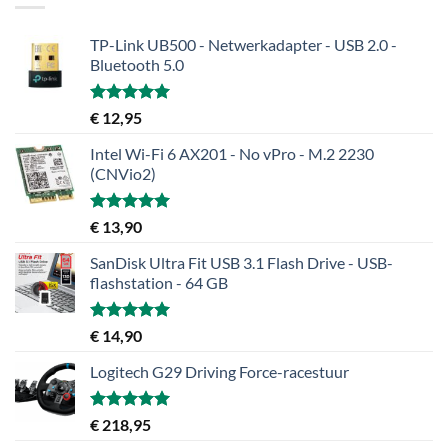
TP-Link UB500 - Netwerkadapter - USB 2.0 -
Bluetooth 5.0
Gewaardeerd
€
12,95
5.00
uit 5
Intel Wi-Fi 6 AX201 - No vPro - M.2 2230
(CNVio2)
Gewaardeerd
€
13,90
5.00
uit 5
SanDisk Ultra Fit USB 3.1 Flash Drive - USB-
flashstation - 64 GB
Gewaardeerd
€
14,90
5.00
uit 5
Logitech G29 Driving Force-racestuur
Gewaardeerd
€
218,95
5.00
uit 5