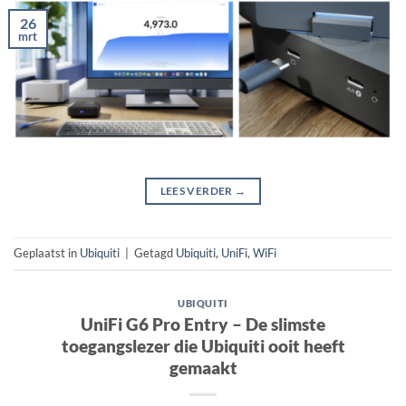
26
mrt
LEES VERDER
→
Geplaatst in
Ubiquiti
|
Getagd
Ubiquiti
,
UniFi
,
WiFi
UBIQUITI
UniFi G6 Pro Entry – De slimste
toegangslezer die Ubiquiti ooit heeft
gemaakt