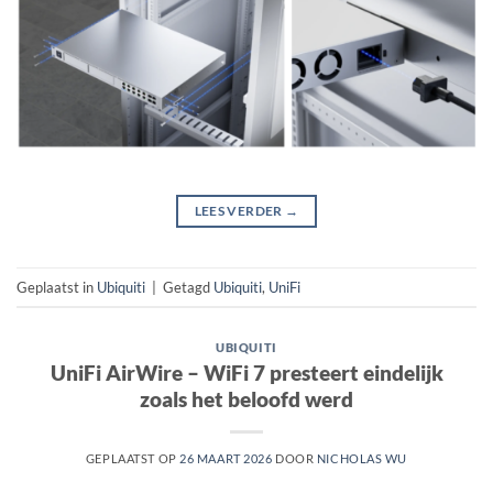
LEES VERDER
→
Geplaatst in
Ubiquiti
|
Getagd
Ubiquiti
,
UniFi
UBIQUITI
UniFi AirWire – WiFi 7 presteert eindelijk
zoals het beloofd werd
GEPLAATST OP
26 MAART 2026
DOOR
NICHOLAS WU