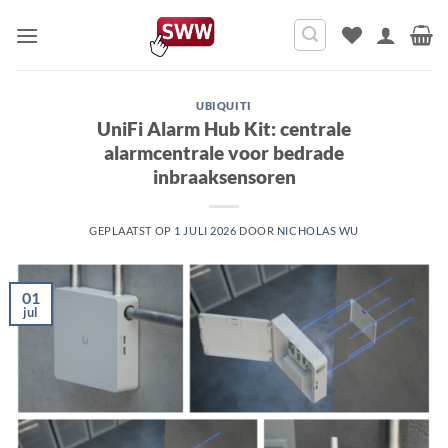
Ga
naar
inhoud
UBIQUITI
UniFi Alarm Hub Kit: centrale
alarmcentrale voor bedrade
inbraaksensoren
GEPLAATST OP
1 JULI 2026
DOOR
NICHOLAS WU
01
jul