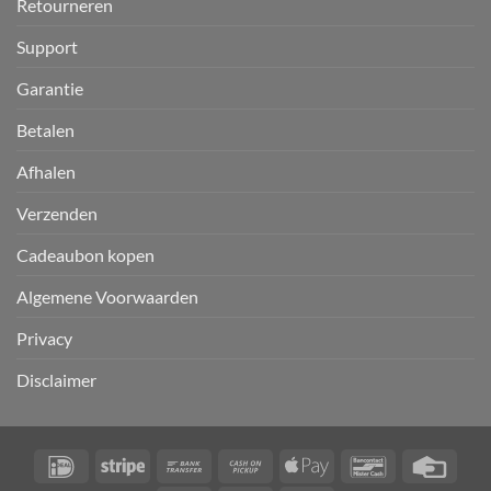
Retourneren
Support
Garantie
Betalen
Afhalen
Verzenden
Cadeaubon kopen
Algemene Voorwaarden
Privacy
Disclaimer
IDeal
Stripe
Bank
Cash
Apple
Bancontact
Credi
Transfer
on
Pay
Card