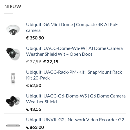
NIEUW
Ubiquiti G6 Mini Dome | Compacte 4K AI PoE-
camera
€
350,90
Ubiquiti UACC-Dome-WS-W | AI Dome Camera
Weather Shield Wit – Open Doos
Oorspronkelijke
Huidige
€
37,99
€
32,19
prijs
prijs
Ubiquiti UACC-Rack-PM-Kit | SnapMount Rack
was:
is:
Kit 20-Pack
€ 37,99.
€ 32,19.
€
62,50
Ubiquiti UACC-G6-Dome-WS | G6 Dome Camera
Weather Shield
€
43,55
Ubiquiti UNVR-G2 | Network Video Recorder G2
€
863,00