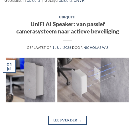
Geplaatst in
Ubiquiti
|
Getagd
Ubiquiti
,
UNVR
UBIQUITI
UniFi AI Speaker: van passief
camerasysteem naar actieve beveiliging
GEPLAATST OP
1 JULI 2026
DOOR
NICHOLAS WU
01
jul
LEES VERDER
→