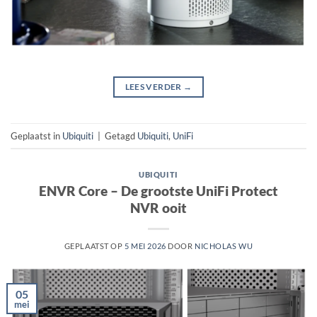
LEES VERDER
→
Geplaatst in
Ubiquiti
|
Getagd
Ubiquiti
,
UniFi
UBIQUITI
ENVR Core – De grootste UniFi Protect
NVR ooit
GEPLAATST OP
5 MEI 2026
DOOR
NICHOLAS WU
05
mei