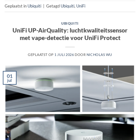
Geplaatst in
Ubiquiti
|
Getagd
Ubiquiti
,
UniFi
UBIQUITI
UniFi UP-AirQuality: luchtkwaliteitssensor
met vape-detectie voor UniFi Protect
GEPLAATST OP
1 JULI 2026
DOOR
NICHOLAS WU
01
jul