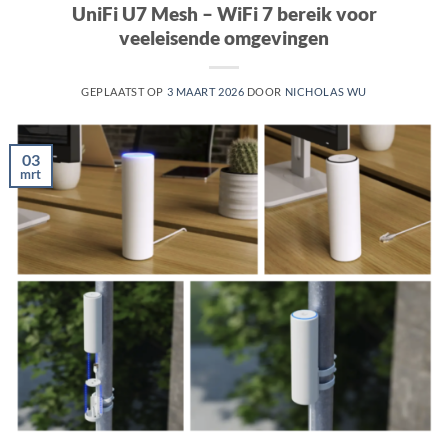
UniFi U7 Mesh – WiFi 7 bereik voor
veeleisende omgevingen
GEPLAATST OP
3 MAART 2026
DOOR
NICHOLAS WU
03
mrt