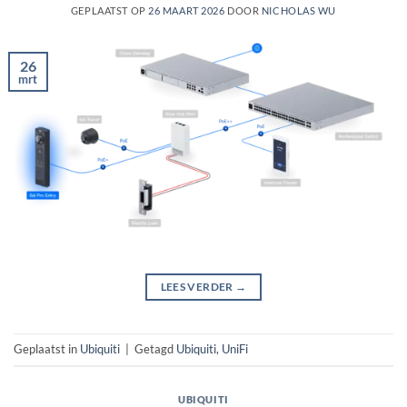
GEPLAATST OP
26 MAART 2026
DOOR
NICHOLAS WU
26
mrt
LEES VERDER
→
Geplaatst in
Ubiquiti
|
Getagd
Ubiquiti
,
UniFi
UBIQUITI