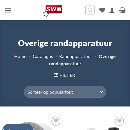
Ga
naar
inhoud
Overige randapparatuur
Home
/
Catalogus
/
Randapparatuur
/
Overige
randapparatuur
FILTER