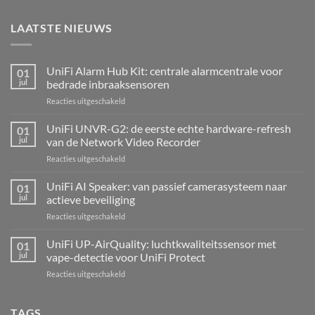
LAATSTE NIEUWS
UniFi Alarm Hub Kit: centrale alarmcentrale voor
01
jul
bedrade inbraaksensoren
voor
Reacties uitgeschakeld
UniFi
Alarm
UniFi UNVR-G2: de eerste echte hardware-refresh
01
Hub
jul
van de Network Video Recorder
Kit:
voor
Reacties uitgeschakeld
centrale
UniFi
alarmcentrale
UNVR-
UniFi AI Speaker: van passief camerasysteem naar
voor
01
G2:
bedrade
jul
actieve beveiliging
de
inbraaksensoren
voor
Reacties uitgeschakeld
eerste
UniFi
echte
AI
UniFi UP-AirQuality: luchtkwaliteitssensor met
hardware-
01
Speaker:
refresh
jul
vape-detectie voor UniFi Protect
van
van
voor
Reacties uitgeschakeld
passief
de
UniFi
camerasysteem
Network
UP-
naar
Video
AirQuality:
TAGS
actieve
Recorder