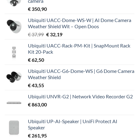
camera
€
350,90
Ubiquiti UACC-Dome-WS-W | AI Dome Camera
Weather Shield Wit – Open Doos
Oorspronkelijke
Huidige
€
37,99
€
32,19
prijs
prijs
Ubiquiti UACC-Rack-PM-Kit | SnapMount Rack
was:
is:
Kit 20-Pack
€ 37,99.
€ 32,19.
€
62,50
Ubiquiti UACC-G6-Dome-WS | G6 Dome Camera
Weather Shield
€
43,55
Ubiquiti UNVR-G2 | Network Video Recorder G2
€
863,00
Ubiquiti UP-AI-Speaker | UniFi Protect AI
Speaker
€
261,95