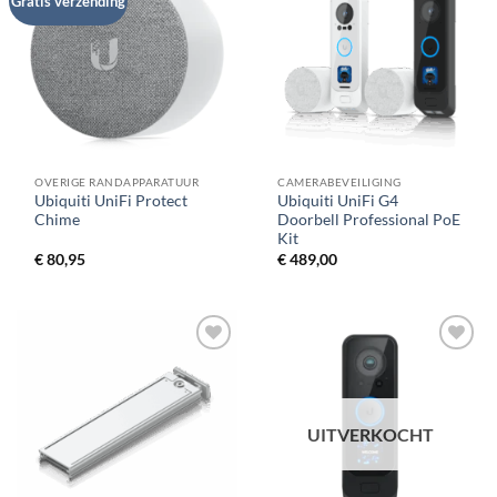
Gratis verzending
OVERIGE RANDAPPARATUUR
CAMERABEVEILIGING
Ubiquiti UniFi Protect
Ubiquiti UniFi G4
Chime
Doorbell Professional PoE
Kit
€
80,95
€
489,00
UITVERKOCHT