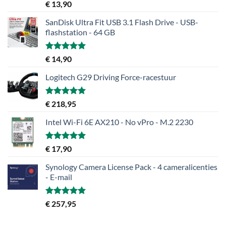
Gewaardeerd
€
13,90
5.00
uit 5
SanDisk Ultra Fit USB 3.1 Flash Drive - USB-
flashstation - 64 GB
Gewaardeerd
€
14,90
5.00
uit 5
Logitech G29 Driving Force-racestuur
Gewaardeerd
€
218,95
5.00
uit 5
Intel Wi-Fi 6E AX210 - No vPro - M.2 2230
Gewaardeerd
€
17,90
5.00
uit 5
Synology Camera License Pack - 4 cameralicenties
- E-mail
Gewaardeerd
€
257,95
5.00
uit 5