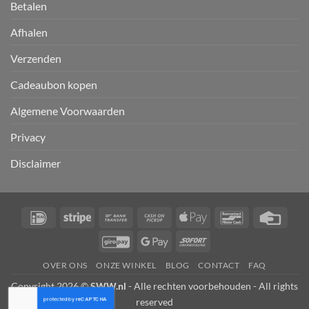
Betalen
Afhalen
Verzenden
Cadeaubon kopen
Algemene Voorwaarden
Privacy
Disclaimer
IDeal
Stripe
Bank
Cash
Apple
Bancontact
Credi
Transfer
on
Pay
Card
GiroPay
Google
Sofort
Pickup
Pay
OVER ONS
ONZE WINKEL
BLOG
CONTACT
FAQ
Copyright 2026 ©
SWW.nl
- Alle rechten voorbehouden - All rights
reserved