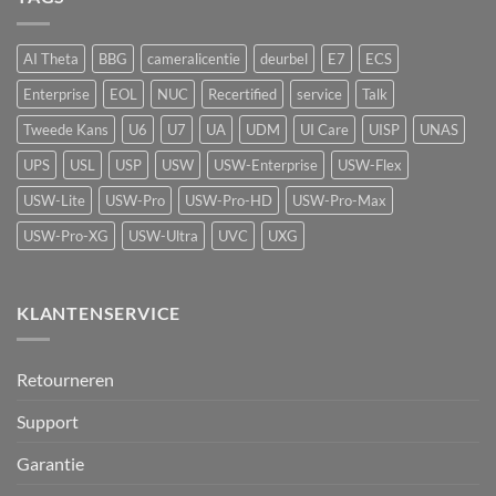
luchtkwaliteitssensor
beveiliging
met
vape-
AI Theta
BBG
cameralicentie
deurbel
E7
ECS
detectie
voor
Enterprise
EOL
NUC
Recertified
service
Talk
UniFi
Protect
Tweede Kans
U6
U7
UA
UDM
UI Care
UISP
UNAS
UPS
USL
USP
USW
USW-Enterprise
USW-Flex
USW-Lite
USW-Pro
USW-Pro-HD
USW-Pro-Max
USW-Pro-XG
USW-Ultra
UVC
UXG
KLANTENSERVICE
Retourneren
Support
Garantie