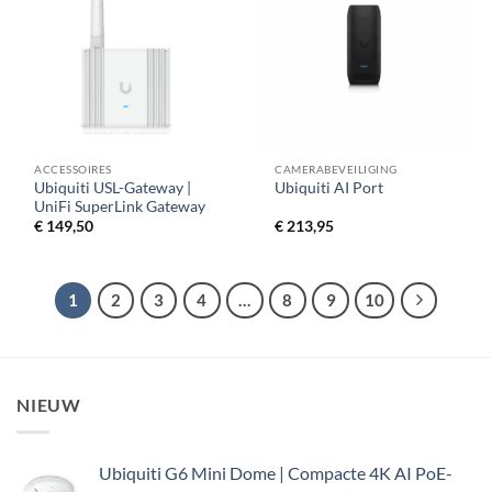
ACCESSOIRES
CAMERABEVEILIGING
Ubiquiti USL-Gateway |
Ubiquiti AI Port
UniFi SuperLink Gateway
€
149,50
€
213,95
1
2
3
4
…
8
9
10
NIEUW
Ubiquiti G6 Mini Dome | Compacte 4K AI PoE-