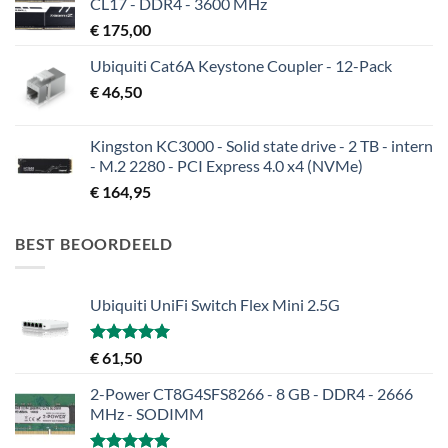
CL17 - DDR4 - 3600 MHz
€
175,00
Ubiquiti Cat6A Keystone Coupler - 12-Pack
€
46,50
Kingston KC3000 - Solid state drive - 2 TB - intern
- M.2 2280 - PCI Express 4.0 x4 (NVMe)
€
164,95
BEST BEOORDEELD
Ubiquiti UniFi Switch Flex Mini 2.5G
Gewaardeerd
€
61,50
5.00
uit 5
2-Power CT8G4SFS8266 - 8 GB - DDR4 - 2666
MHz - SODIMM