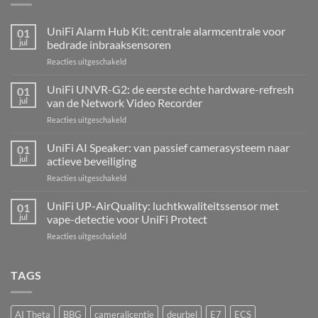
UniFi Alarm Hub Kit: centrale alarmcentrale voor
01
jul
bedrade inbraaksensoren
voor
Reacties uitgeschakeld
UniFi
Alarm
UniFi UNVR-G2: de eerste echte hardware-refresh
01
Hub
jul
van de Network Video Recorder
Kit:
voor
Reacties uitgeschakeld
centrale
UniFi
alarmcentrale
UNVR-
UniFi AI Speaker: van passief camerasysteem naar
voor
01
G2:
bedrade
jul
actieve beveiliging
de
inbraaksensoren
voor
Reacties uitgeschakeld
eerste
UniFi
echte
AI
UniFi UP-AirQuality: luchtkwaliteitssensor met
hardware-
01
Speaker:
refresh
jul
vape-detectie voor UniFi Protect
van
van
voor
Reacties uitgeschakeld
passief
de
UniFi
camerasysteem
Network
UP-
naar
Video
AirQuality:
TAGS
actieve
Recorder
luchtkwaliteitssensor
beveiliging
met
vape-
AI Theta
BBG
cameralicentie
deurbel
E7
ECS