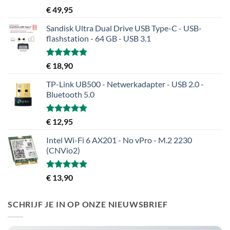
Gewaardeerd
€
49,95
5.00
uit 5
Sandisk Ultra Dual Drive USB Type-C - USB-
flashstation - 64 GB - USB 3.1
Gewaardeerd
€
18,90
5.00
uit 5
TP-Link UB500 - Netwerkadapter - USB 2.0 -
Bluetooth 5.0
Gewaardeerd
€
12,95
5.00
uit 5
Intel Wi-Fi 6 AX201 - No vPro - M.2 2230
(CNVio2)
Gewaardeerd
€
13,90
5.00
uit 5
SCHRIJF JE IN OP ONZE NIEUWSBRIEF