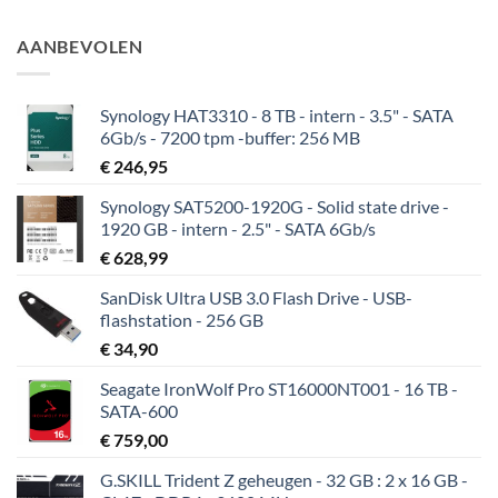
AANBEVOLEN
Synology HAT3310 - 8 TB - intern - 3.5" - SATA
6Gb/s - 7200 tpm -buffer: 256 MB
€
246,95
Synology SAT5200-1920G - Solid state drive -
1920 GB - intern - 2.5" - SATA 6Gb/s
€
628,99
SanDisk Ultra USB 3.0 Flash Drive - USB-
flashstation - 256 GB
€
34,90
Seagate IronWolf Pro ST16000NT001 - 16 TB -
SATA-600
€
759,00
G.SKILL Trident Z geheugen - 32 GB : 2 x 16 GB -