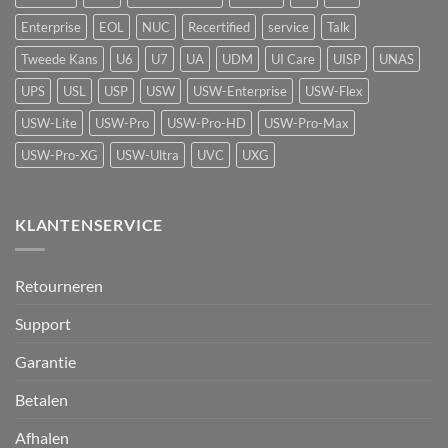
detectie
voor
Enterprise
EOL
NUC
Recertified
service
Talk
UniFi
Protect
Tweede Kans
U6
U7
UA
UDM
UI Care
UISP
UNAS
UPS
USL
USP
USW
USW-Enterprise
USW-Flex
USW-Lite
USW-Pro
USW-Pro-HD
USW-Pro-Max
USW-Pro-XG
USW-Ultra
UVC
UXG
KLANTENSERVICE
Retourneren
Support
Garantie
Betalen
Afhalen