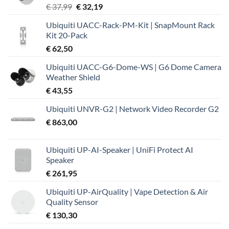
Oorspronkelijke
Huidige
€
37,99
€
32,19
prijs
prijs
Ubiquiti UACC-Rack-PM-Kit | SnapMount Rack
was:
is:
Kit 20-Pack
€ 37,99.
€ 32,19.
€
62,50
Ubiquiti UACC-G6-Dome-WS | G6 Dome Camera
Weather Shield
€
43,55
Ubiquiti UNVR-G2 | Network Video Recorder G2
€
863,00
Ubiquiti UP-AI-Speaker | UniFi Protect AI
Speaker
€
261,95
Ubiquiti UP-AirQuality | Vape Detection & Air
Quality Sensor
€
130,30