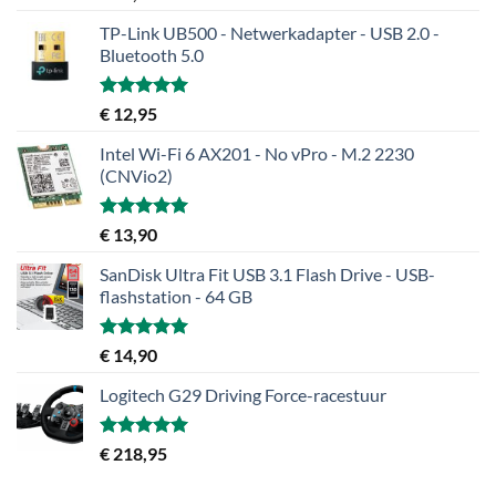
5.00
uit 5
TP-Link UB500 - Netwerkadapter - USB 2.0 -
Bluetooth 5.0
Gewaardeerd
€
12,95
5.00
uit 5
Intel Wi-Fi 6 AX201 - No vPro - M.2 2230
(CNVio2)
Gewaardeerd
€
13,90
5.00
uit 5
SanDisk Ultra Fit USB 3.1 Flash Drive - USB-
flashstation - 64 GB
Gewaardeerd
€
14,90
5.00
uit 5
Logitech G29 Driving Force-racestuur
Gewaardeerd
€
218,95
5.00
uit 5