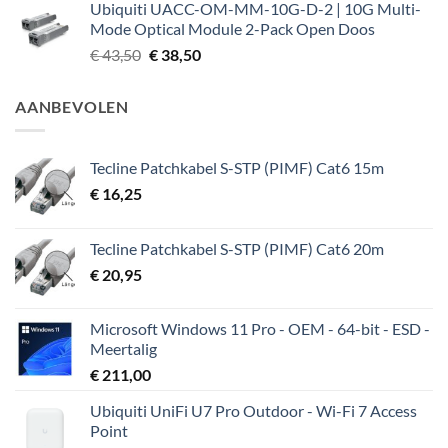
Ubiquiti UACC-OM-MM-10G-D-2 | 10G Multi-
Mode Optical Module 2-Pack Open Doos
Oorspronkelijke
Huidige
€
43,50
€
38,50
prijs
prijs
was:
is:
AANBEVOLEN
€ 43,50.
€ 38,50.
Tecline Patchkabel S-STP (PIMF) Cat6 15m
€
16,25
Tecline Patchkabel S-STP (PIMF) Cat6 20m
€
20,95
Microsoft Windows 11 Pro - OEM - 64-bit - ESD -
Meertalig
€
211,00
Ubiquiti UniFi U7 Pro Outdoor - Wi-Fi 7 Access
Point