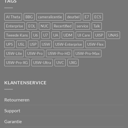
TAGS
actieve
Recorder
luchtkwaliteitssensor
beveiliging
met
vape-
AI Theta
BBG
cameralicentie
deurbel
E7
ECS
detectie
voor
Enterprise
EOL
NUC
Recertified
service
Talk
UniFi
Protect
Tweede Kans
U6
U7
UA
UDM
UI Care
UISP
UNAS
UPS
USL
USP
USW
USW-Enterprise
USW-Flex
USW-Lite
USW-Pro
USW-Pro-HD
USW-Pro-Max
USW-Pro-XG
USW-Ultra
UVC
UXG
KLANTENSERVICE
Retourneren
Support
Garantie