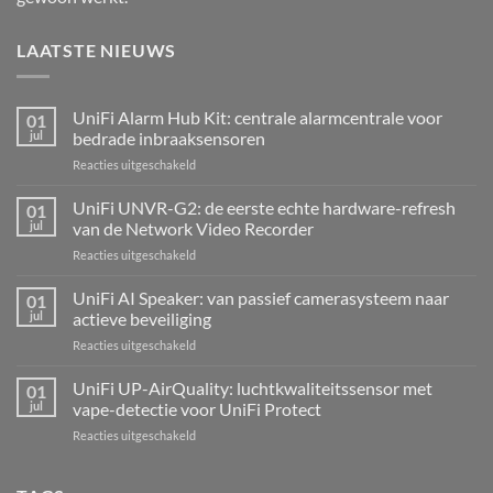
LAATSTE NIEUWS
UniFi Alarm Hub Kit: centrale alarmcentrale voor
01
jul
bedrade inbraaksensoren
voor
Reacties uitgeschakeld
UniFi
Alarm
UniFi UNVR-G2: de eerste echte hardware-refresh
01
Hub
jul
van de Network Video Recorder
Kit:
voor
Reacties uitgeschakeld
centrale
UniFi
alarmcentrale
UNVR-
UniFi AI Speaker: van passief camerasysteem naar
voor
01
G2:
bedrade
jul
actieve beveiliging
de
inbraaksensoren
voor
Reacties uitgeschakeld
eerste
UniFi
echte
AI
UniFi UP-AirQuality: luchtkwaliteitssensor met
hardware-
01
Speaker:
refresh
jul
vape-detectie voor UniFi Protect
van
van
voor
Reacties uitgeschakeld
passief
de
UniFi
camerasysteem
Network
UP-
naar
Video
AirQuality: