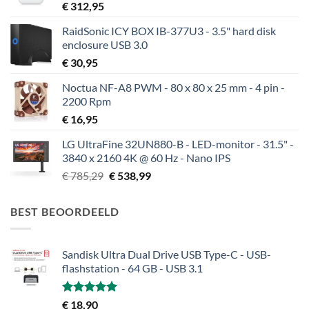
€
312,95
RaidSonic ICY BOX IB-377U3 - 3.5" hard disk
enclosure USB 3.0
€
30,95
Noctua NF-A8 PWM - 80 x 80 x 25 mm - 4 pin -
2200 Rpm
€
16,95
LG UltraFine 32UN880-B - LED-monitor - 31.5" -
3840 x 2160 4K @ 60 Hz - Nano IPS
Oorspronkelijke
Huidige
€
785,29
€
538,99
prijs
prijs
was:
is:
BEST BEOORDEELD
€ 785,29.
€ 538,99.
Sandisk Ultra Dual Drive USB Type-C - USB-
flashstation - 64 GB - USB 3.1
Gewaardeerd
€
18,90