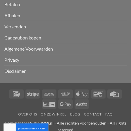
Betalen
Afhalen
Verzenden
Cadeaubon kopen
Algemene Voorwaarden
Privacy
Disclaimer
IDeal
Stripe
Bank
Cash
Apple
Bancontact
Credi
Transfer
on
Pay
Card
GiroPay
Google
Sofort
Pickup
Pay
OVER ONS
ONZE WINKEL
BLOG
CONTACT
FAQ
Copyright 2026 ©
SWW.nl
- Alle rechten voorbehouden - All rights
reserved