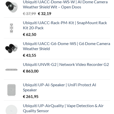
Ubiquiti UACC-Dome-WS-W | AI Dome Camera
Weather Shield Wit – Open Doos
Oorspronkelijke
Huidige
€
37,99
€
32,19
prijs
prijs
Ubiquiti UACC-Rack-PM-Kit | SnapMount Rack
was:
is:
Kit 20-Pack
€ 37,99.
€ 32,19.
€
62,50
Ubiquiti UACC-G6-Dome-WS | G6 Dome Camera
Weather Shield
€
43,55
Ubiquiti UNVR-G2 | Network Video Recorder G2
€
863,00
Ubiquiti UP-AI-Speaker | UniFi Protect AI
Speaker
€
261,95
Ubiquiti UP-AirQuality | Vape Detection & Air
Quality Sensor