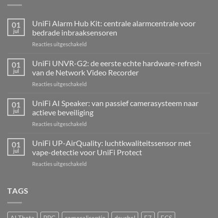
UniFi Alarm Hub Kit: centrale alarmcentrale voor
01
jul
bedrade inbraaksensoren
voor
Reacties uitgeschakeld
UniFi
Alarm
UniFi UNVR-G2: de eerste echte hardware-refresh
01
Hub
jul
van de Network Video Recorder
Kit:
voor
Reacties uitgeschakeld
centrale
UniFi
alarmcentrale
UNVR-
UniFi AI Speaker: van passief camerasysteem naar
voor
01
G2:
bedrade
jul
actieve beveiliging
de
inbraaksensoren
voor
Reacties uitgeschakeld
eerste
UniFi
echte
AI
UniFi UP-AirQuality: luchtkwaliteitssensor met
hardware-
01
Speaker:
refresh
jul
vape-detectie voor UniFi Protect
van
van
voor
Reacties uitgeschakeld
passief
de
UniFi
camerasysteem
Network
UP-
naar
Video
AirQuality:
TAGS
actieve
Recorder
luchtkwaliteitssensor
beveiliging
met
vape-
AI Theta
BBG
cameralicentie
deurbel
E7
ECS