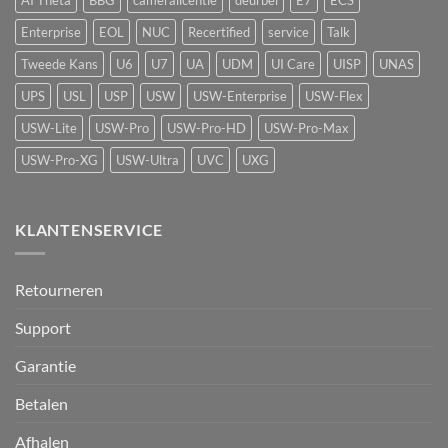
detectie
voor
Enterprise
EOL
NUC
Recertified
service
Talk
UniFi
Protect
Tweede Kans
U6
U7
UA
UDM
UI Care
UISP
UNAS
UPS
USL
USP
USW
USW-Enterprise
USW-Flex
USW-Lite
USW-Pro
USW-Pro-HD
USW-Pro-Max
USW-Pro-XG
USW-Ultra
UVC
UXG
KLANTENSERVICE
Retourneren
Support
Garantie
Betalen
Afhalen