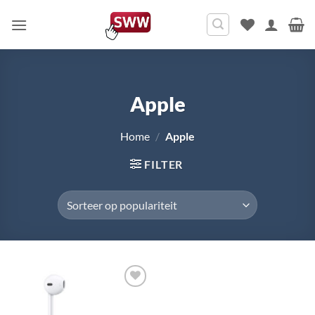
Ga
naar
inhoud
Apple
Home
/
Apple
FILTER