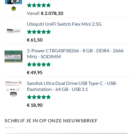
Gewaardeerd
Vanaf:
€
2.078,10
5.00
uit 5
Ubiquiti UniFi Switch Flex Mini 2.5G
Gewaardeerd
€
61,50
5.00
uit 5
2-Power CT8G4SFS8266 - 8 GB - DDR4 - 2666
MHz - SODIMM
Gewaardeerd
€
49,95
5.00
uit 5
Sandisk Ultra Dual Drive USB Type-C - USB-
flashstation - 64 GB - USB 3.1
Gewaardeerd
€
18,90
5.00
uit 5
SCHRIJF JE IN OP ONZE NIEUWSBRIEF