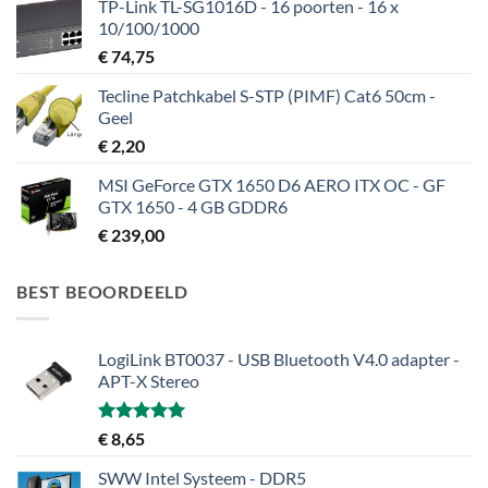
TP-Link TL-SG1016D - 16 poorten - 16 x
10/100/1000
€
74,75
Tecline Patchkabel S-STP (PIMF) Cat6 50cm -
Geel
€
2,20
MSI GeForce GTX 1650 D6 AERO ITX OC - GF
GTX 1650 - 4 GB GDDR6
€
239,00
BEST BEOORDEELD
LogiLink BT0037 - USB Bluetooth V4.0 adapter -
APT-X Stereo
Gewaardeerd
€
8,65
5.00
uit 5
SWW Intel Systeem - DDR5