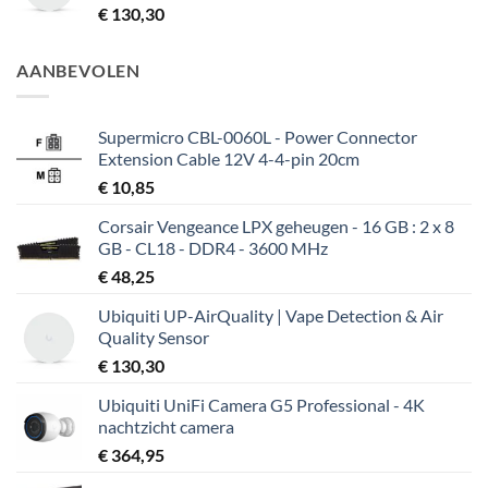
€
130,30
AANBEVOLEN
Supermicro CBL-0060L - Power Connector
Extension Cable 12V 4-4-pin 20cm
€
10,85
Corsair Vengeance LPX geheugen - 16 GB : 2 x 8
GB - CL18 - DDR4 - 3600 MHz
€
48,25
Ubiquiti UP-AirQuality | Vape Detection & Air
Quality Sensor
€
130,30
Ubiquiti UniFi Camera G5 Professional - 4K
nachtzicht camera
€
364,95