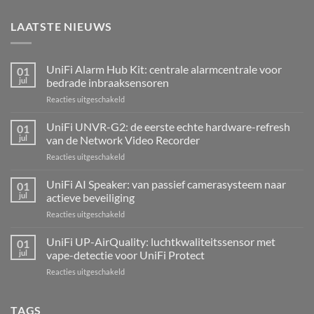
LAATSTE NIEUWS
UniFi Alarm Hub Kit: centrale alarmcentrale voor
01
jul
bedrade inbraaksensoren
voor
Reacties uitgeschakeld
UniFi
Alarm
UniFi UNVR-G2: de eerste echte hardware-refresh
01
Hub
jul
van de Network Video Recorder
Kit:
voor
Reacties uitgeschakeld
centrale
UniFi
alarmcentrale
UNVR-
UniFi AI Speaker: van passief camerasysteem naar
voor
01
G2:
bedrade
jul
actieve beveiliging
de
inbraaksensoren
voor
Reacties uitgeschakeld
eerste
UniFi
echte
AI
UniFi UP-AirQuality: luchtkwaliteitssensor met
hardware-
01
Speaker:
refresh
jul
vape-detectie voor UniFi Protect
van
van
voor
Reacties uitgeschakeld
passief
de
UniFi
camerasysteem
Network
UP-
naar
Video
AirQuality:
TAGS
actieve
Recorder