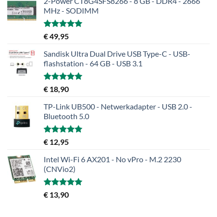
2-Power CT8G4SFS8266 - 8 GB - DDR4 - 2666
MHz - SODIMM
Gewaardeerd
€
49,95
5.00
uit 5
Sandisk Ultra Dual Drive USB Type-C - USB-
flashstation - 64 GB - USB 3.1
Gewaardeerd
€
18,90
5.00
uit 5
TP-Link UB500 - Netwerkadapter - USB 2.0 -
Bluetooth 5.0
Gewaardeerd
€
12,95
5.00
uit 5
Intel Wi-Fi 6 AX201 - No vPro - M.2 2230
(CNVio2)
Gewaardeerd
€
13,90
5.00
uit 5