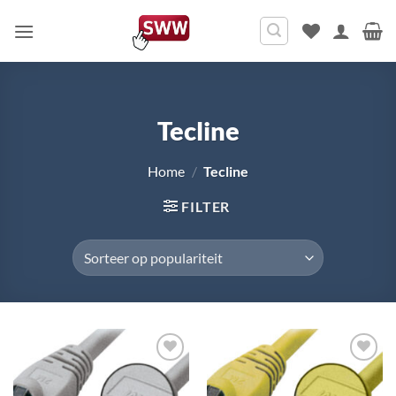
Ga
naar
inhoud
Tecline
Home
/
Tecline
FILTER