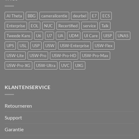
luchtkwaliteitssensor
beveiliging
met
vape-
AI Theta
BBG
cameralicentie
deurbel
E7
ECS
detectie
voor
Enterprise
EOL
NUC
Recertified
service
Talk
UniFi
Protect
Tweede Kans
U6
U7
UA
UDM
UI Care
UISP
UNAS
UPS
USL
USP
USW
USW-Enterprise
USW-Flex
USW-Lite
USW-Pro
USW-Pro-HD
USW-Pro-Max
USW-Pro-XG
USW-Ultra
UVC
UXG
KLANTENSERVICE
Retourneren
Support
Garantie