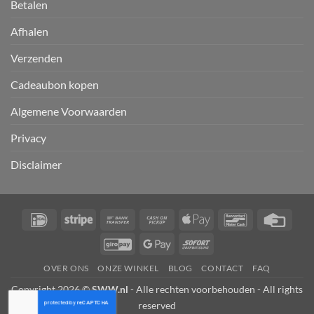
Betalen
Afhalen
Verzenden
Cadeaubon kopen
Algemene Voorwaarden
Privacy
Disclaimer
IDeal
Stripe
Bank
Cash
Apple
Bancontact
Credi
Transfer
on
Pay
Card
GiroPay
Google
Sofort
Pickup
Pay
OVER ONS
ONZE WINKEL
BLOG
CONTACT
FAQ
Copyright 2026 ©
SWW.nl
- Alle rechten voorbehouden - All rights
reserved