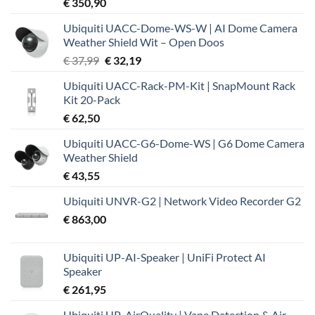
€
350,90
Ubiquiti UACC-Dome-WS-W | AI Dome Camera
Weather Shield Wit – Open Doos
Oorspronkelijke
Huidige
€
37,99
€
32,19
prijs
prijs
Ubiquiti UACC-Rack-PM-Kit | SnapMount Rack
was:
is:
Kit 20-Pack
€ 37,99.
€ 32,19.
€
62,50
Ubiquiti UACC-G6-Dome-WS | G6 Dome Camera
Weather Shield
€
43,55
Ubiquiti UNVR-G2 | Network Video Recorder G2
€
863,00
Ubiquiti UP-AI-Speaker | UniFi Protect AI
Speaker
€
261,95
Ubiquiti UP-AirQuality | Vape Detection & Air