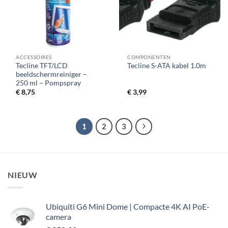
ACCESSOIRES
COMPONENTEN
Tecline TFT/LCD
Tecline S-ATA kabel 1.0m
beeldschermreiniger –
250 ml – Pompspray
€
8,75
€
3,99
1
2
3
NIEUW
Ubiquiti G6 Mini Dome | Compacte 4K AI PoE-
camera