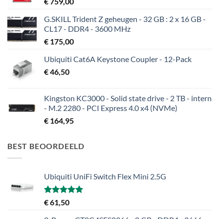
€
759,00
G.SKILL Trident Z geheugen - 32 GB : 2 x 16 GB -
CL17 - DDR4 - 3600 MHz
€
175,00
Ubiquiti Cat6A Keystone Coupler - 12-Pack
€
46,50
Kingston KC3000 - Solid state drive - 2 TB - intern
- M.2 2280 - PCI Express 4.0 x4 (NVMe)
€
164,95
BEST BEOORDEELD
Ubiquiti UniFi Switch Flex Mini 2.5G
Gewaardeerd
€
61,50
5.00
uit 5