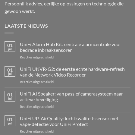
Persoonlijk advies, eerlijke oplossingen en technologie die
gewoon werkt.
LAATSTE NIEUWS
UniFi Alarm Hub Kit: centrale alarmcentrale voor
01
jul
bedrade inbraaksensoren
voor
Reacties uitgeschakeld
UniFi
Alarm
UniFi UNVR-G2: de eerste echte hardware-refresh
01
Hub
jul
van de Network Video Recorder
Kit:
voor
Reacties uitgeschakeld
centrale
UniFi
alarmcentrale
UNVR-
UniFi AI Speaker: van passief camerasysteem naar
voor
01
G2:
bedrade
jul
actieve beveiliging
de
inbraaksensoren
voor
Reacties uitgeschakeld
eerste
UniFi
echte
AI
UniFi UP-AirQuality: luchtkwaliteitssensor met
hardware-
01
Speaker:
refresh
jul
vape-detectie voor UniFi Protect
van
van
voor
Reacties uitgeschakeld
passief
de