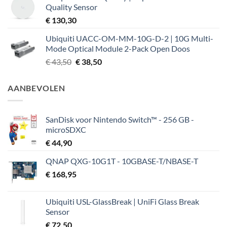
Quality Sensor
€
130,30
Ubiquiti UACC-OM-MM-10G-D-2 | 10G Multi-
Mode Optical Module 2-Pack Open Doos
Oorspronkelijke
Huidige
€
43,50
€
38,50
prijs
prijs
was:
is:
AANBEVOLEN
€ 43,50.
€ 38,50.
SanDisk voor Nintendo Switch™ - 256 GB -
microSDXC
€
44,90
QNAP QXG-10G1T - 10GBASE-T/NBASE-T
€
168,95
Ubiquiti USL-GlassBreak | UniFi Glass Break
Sensor
€
72,50