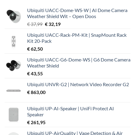
Ubiquiti UACC-Dome-WS-W | AI Dome Camera
Weather Shield Wit – Open Doos
Oorspronkelijke
Huidige
€
37,99
€
32,19
prijs
prijs
Ubiquiti UACC-Rack-PM-Kit | SnapMount Rack
was:
is:
Kit 20-Pack
€ 37,99.
€ 32,19.
€
62,50
Ubiquiti UACC-G6-Dome-WS | G6 Dome Camera
Weather Shield
€
43,55
Ubiquiti UNVR-G2 | Network Video Recorder G2
€
863,00
Ubiquiti UP-AI-Speaker | UniFi Protect AI
Speaker
€
261,95
Ubiquiti UP-AirQuality | Vape Detection & Air