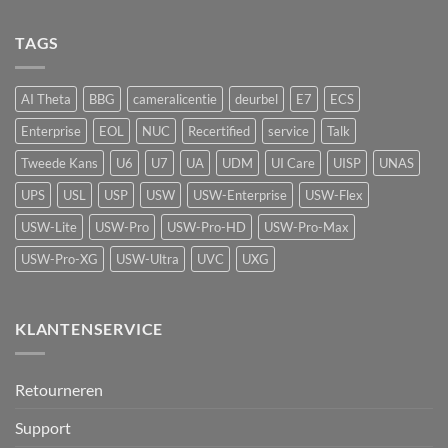
UniFi
camerasysteem
Network
UP-
naar
Video
AirQuality:
TAGS
actieve
Recorder
luchtkwaliteitssensor
beveiliging
met
vape-
AI Theta
BBG
cameralicentie
deurbel
E7
ECS
detectie
voor
Enterprise
EOL
NUC
Recertified
service
Talk
UniFi
Protect
Tweede Kans
U6
U7
UA
UDM
UI Care
UISP
UNAS
UPS
USL
USP
USW
USW-Enterprise
USW-Flex
USW-Lite
USW-Pro
USW-Pro-HD
USW-Pro-Max
USW-Pro-XG
USW-Ultra
UVC
UXG
KLANTENSERVICE
Retourneren
Support