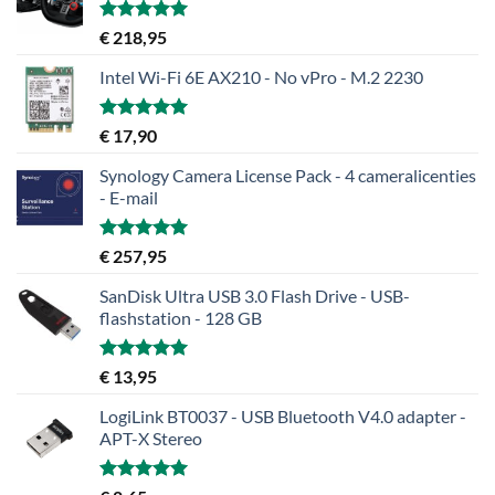
Gewaardeerd
€
218,95
5.00
uit 5
Intel Wi-Fi 6E AX210 - No vPro - M.2 2230
Gewaardeerd
€
17,90
5.00
uit 5
Synology Camera License Pack - 4 cameralicenties
- E-mail
Gewaardeerd
€
257,95
5.00
uit 5
SanDisk Ultra USB 3.0 Flash Drive - USB-
flashstation - 128 GB
Gewaardeerd
€
13,95
5.00
uit 5
LogiLink BT0037 - USB Bluetooth V4.0 adapter -
APT-X Stereo
Gewaardeerd