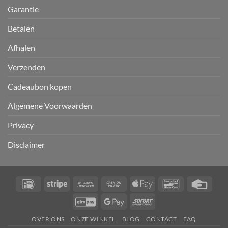
Garantie
Betalen
Afhalen
Verzenden
Cadeaubon kopen
Algemene Voorwaarden
Privacy
Disclaimer
IDeal
Stripe
Bank
Cash
Apple
Bancontact
Credi
Transfer
on
Pay
Card
GiroPay
Google
Sofort
Pickup
Pay
OVER ONS
ONZE WINKEL
BLOG
CONTACT
FAQ