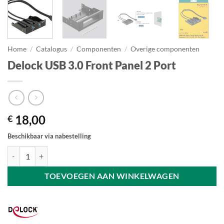
Home
/
Catalogus
/
Componenten
/
Overige componenten
Delock USB 3.0 Front Panel 2 Port
18,00
€
Beschikbaar via nabestelling
Delock USB 3.0 Front Panel 2 Port aantal
TOEVOEGEN AAN WINKELWAGEN