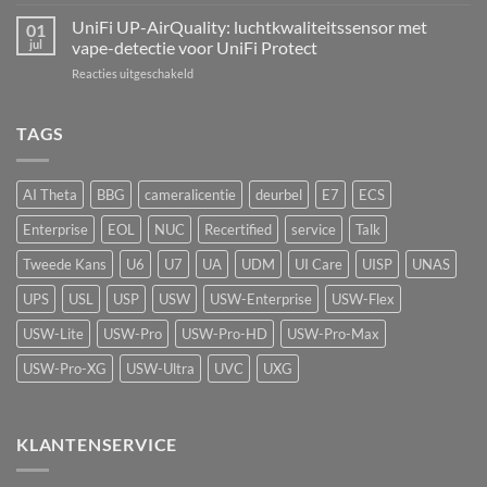
UniFi
echte
AI
UniFi UP-AirQuality: luchtkwaliteitssensor met
hardware-
01
Speaker:
refresh
jul
vape-detectie voor UniFi Protect
van
van
voor
Reacties uitgeschakeld
passief
de
UniFi
camerasysteem
Network
UP-
naar
Video
AirQuality:
TAGS
actieve
Recorder
luchtkwaliteitssensor
beveiliging
met
vape-
AI Theta
BBG
cameralicentie
deurbel
E7
ECS
detectie
voor
Enterprise
EOL
NUC
Recertified
service
Talk
UniFi
Protect
Tweede Kans
U6
U7
UA
UDM
UI Care
UISP
UNAS
UPS
USL
USP
USW
USW-Enterprise
USW-Flex
USW-Lite
USW-Pro
USW-Pro-HD
USW-Pro-Max
USW-Pro-XG
USW-Ultra
UVC
UXG
KLANTENSERVICE