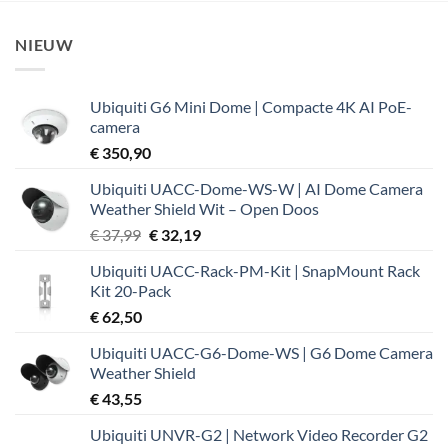
NIEUW
Ubiquiti G6 Mini Dome | Compacte 4K AI PoE-
camera
€
350,90
Ubiquiti UACC-Dome-WS-W | AI Dome Camera
Weather Shield Wit – Open Doos
Oorspronkelijke
Huidige
€
37,99
€
32,19
prijs
prijs
Ubiquiti UACC-Rack-PM-Kit | SnapMount Rack
was:
is:
Kit 20-Pack
€ 37,99.
€ 32,19.
€
62,50
Ubiquiti UACC-G6-Dome-WS | G6 Dome Camera
Weather Shield
€
43,55
Ubiquiti UNVR-G2 | Network Video Recorder G2