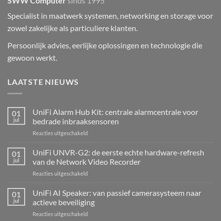
SWW Computer
sinds 1995
Specialist in maatwerk systemen, networking en storage voor
zowel zakelijke als particuliere klanten.
Persoonlijk advies, eerlijke oplossingen en technologie die
gewoon werkt.
LAATSTE NIEUWS
UniFi Alarm Hub Kit: centrale alarmcentrale voor
01
jul
bedrade inbraaksensoren
voor
Reacties uitgeschakeld
UniFi
Alarm
UniFi UNVR-G2: de eerste echte hardware-refresh
01
Hub
jul
van de Network Video Recorder
Kit:
voor
Reacties uitgeschakeld
centrale
UniFi
alarmcentrale
UNVR-
UniFi AI Speaker: van passief camerasysteem naar
voor
01
G2:
bedrade
jul
actieve beveiliging
de
inbraaksensoren
voor
Reacties uitgeschakeld
eerste