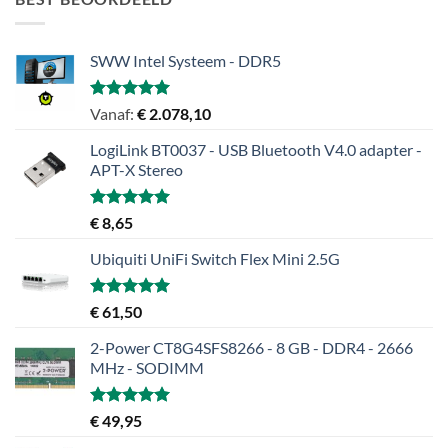
SWW Intel Systeem - DDR5
Gewaardeerd
Vanaf:
€
2.078,10
5.00
uit 5
LogiLink BT0037 - USB Bluetooth V4.0 adapter -
APT-X Stereo
Gewaardeerd
€
8,65
5.00
uit 5
Ubiquiti UniFi Switch Flex Mini 2.5G
Gewaardeerd
€
61,50
5.00
uit 5
2-Power CT8G4SFS8266 - 8 GB - DDR4 - 2666
MHz - SODIMM
Gewaardeerd
€
49,95
5.00
uit 5