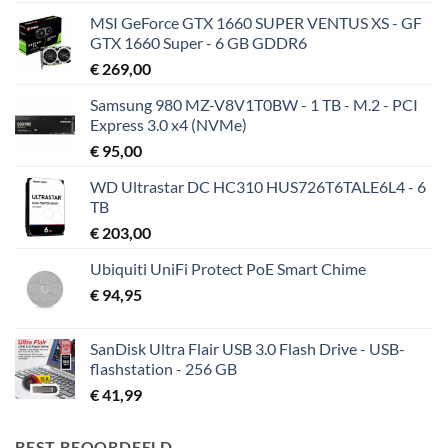
MSI GeForce GTX 1660 SUPER VENTUS XS - GF
GTX 1660 Super - 6 GB GDDR6
€
269,00
Samsung 980 MZ-V8V1T0BW - 1 TB - M.2 - PCI
Express 3.0 x4 (NVMe)
€
95,00
WD Ultrastar DC HC310 HUS726T6TALE6L4 - 6
TB
€
203,00
Ubiquiti UniFi Protect PoE Smart Chime
€
94,95
SanDisk Ultra Flair USB 3.0 Flash Drive - USB-
flashstation - 256 GB
€
41,99
BEST BEOORDEELD