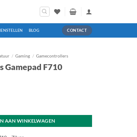
MENSTELLEN
BLOG
CONTACT
atuur
/
Gaming
/
Gamecontrollers
ss Gamepad F710
aantal
N AAN WINKELWAGEN