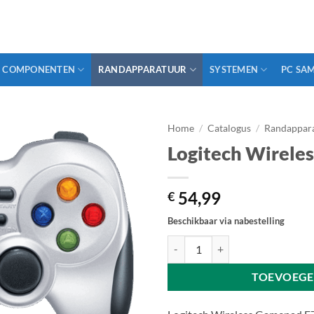
COMPONENTEN
RANDAPPARATUUR
SYSTEMEN
PC SA
Home
/
Catalogus
/
Randappar
Logitech Wirele
54,99
€
Beschikbaar via nabestelling
Logitech Wireless Gamepad F710 
TOEVOEGE