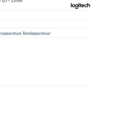
10 – Zilver
erapparatuur
,
Randapparatuur