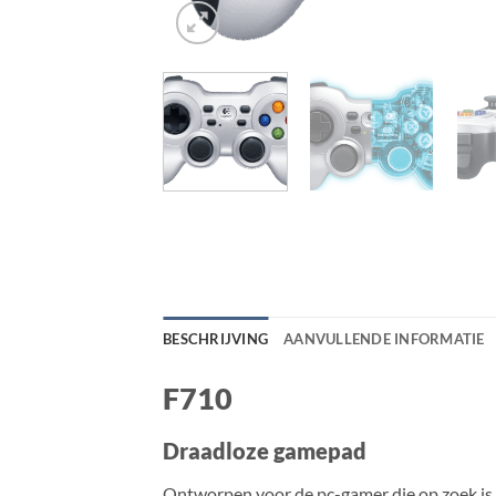
BESCHRIJVING
AANVULLENDE INFORMATIE
F710
Draadloze gamepad
Ontworpen voor de pc-gamer die op zoek is 