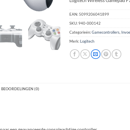
Logitech Wireless Gamepad F7
EAN:
5099206041899
SKU:
940-000142
Categorieën:
Gamecontrollers
,
Invo
Merk:
Logitech
BEOORDELINGEN (0)
naar een geavanceerde consoleachtige controller.