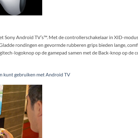
t Sony Android TV’s™. Met de controllerschakelaar in XID-modus 
ft. Gladde rondingen en gevormde rubberen grips bieden lange, co
gitech-logoknop op de gamepad samen met de Back-knop op de cont
n kunt gebruiken met Android TV