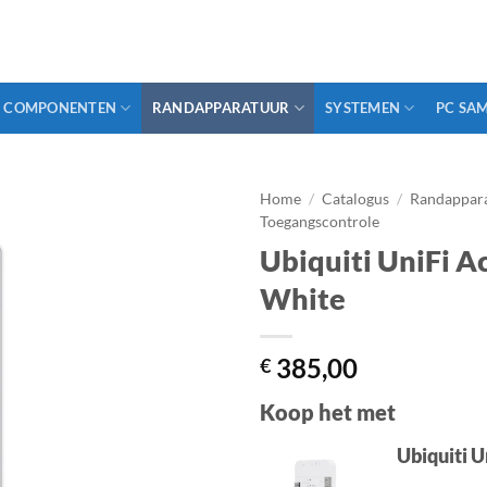
COMPONENTEN
RANDAPPARATUUR
SYSTEMEN
PC SA
Home
/
Catalogus
/
Randappar
Toegangscontrole
Ubiquiti UniFi A
White
385,00
€
Koop het met
Ubiquiti 