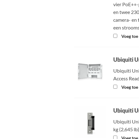
vier PoE++-
en twee 230
camera- en 
een strooms
Voeg toe 
Ubiquiti U
Ubiquiti Uni
Access Rea
Voeg toe 
Ubiquiti U
Ubiquiti Uni
kg (2,645 lb
Voeg toe 