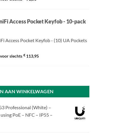
niFi Access Pocket Keyfob - 10-pack
iFi Access Pocket Keyfob - (10) UA Pockets
€
voor slechts
113,95
Pro - White aantal
N AAN WINKELWAGEN
G3 Professional (White) –
 using PoE – NFC – IP55 –