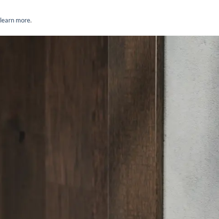
 learn more
.