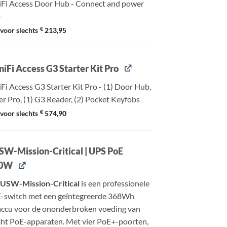
iFi Access Door Hub - Connect and power
+
€
voor slechts
213,95
niFi Access G3 Starter Kit Pro
Fi Access G3 Starter Kit Pro - (1) Door Hub,
r Pro, (1) G3 Reader, (2) Pocket Keyfobs
€
voor slechts
574,90
USW-Mission-Critical | UPS PoE
20W
 USW-Mission-Critical
is een professionele
-switch met een geïntegreerde 368Wh
accu voor de ononderbroken voeding van
ht PoE-apparaten. Met vier PoE+-poorten,