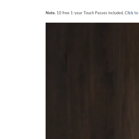
Note.
10 free 1-year Touch Passes included.
Click to