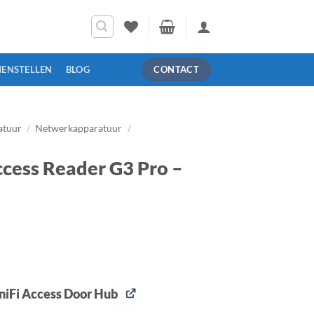
MENSTELLEN
BLOG
CONTACT
atuur
/
Netwerkapparatuur
/
ccess Reader G3 Pro –
UniFi Access Door Hub