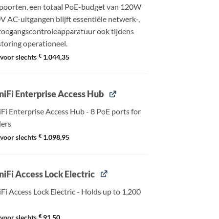
poorten, een totaal PoE-budget van 120W
V AC-uitgangen blijft essentiële netwerk-,
toegangscontroleapparatuur ook tijdens
toring operationeel.
€
voor slechts
1.044,35
niFi Enterprise Access Hub
Fi Enterprise Access Hub - 8 PoE ports for
ders
€
voor slechts
1.098,95
niFi Access Lock Electric
Fi Access Lock Electric - Holds up to 1,200
)
€
voor slechts
91,50