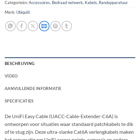
Categorieën:
Accessoires
,
Bedraad netwerk
,
Kabels
,
Randapparatuur
Merk:
Ubiquiti
BESCHRIJVING
VIDEO
AANVULLENDE INFORMATIE
SPECIFICATIES
De UniFi Easy Cable (UACC-Cable-Extender-C6A) is
ontworpen voor situaties waar standaard patchkabels te dik
of te stug zijn. Deze ultra-slanke Cat6A verlengkabels maken
het eenvoudig om UniFi access points, camera’s en andere