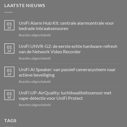
LAATSTE NIEUWS
UniFi Alarm Hub Kit: centrale alarmcentrale voor
01
jul
bedrade inbraaksensoren
voor
Reacties uitgeschakeld
UniFi
Alarm
UniFi UNVR-G2: de eerste echte hardware-refresh
01
Hub
jul
van de Network Video Recorder
Kit:
voor
Reacties uitgeschakeld
centrale
UniFi
alarmcentrale
UNVR-
UniFi AI Speaker: van passief camerasysteem naar
voor
01
G2:
bedrade
jul
actieve beveiliging
de
inbraaksensoren
voor
Reacties uitgeschakeld
eerste
UniFi
echte
AI
UniFi UP-AirQuality: luchtkwaliteitssensor met
hardware-
01
Speaker:
refresh
jul
vape-detectie voor UniFi Protect
van
van
voor
Reacties uitgeschakeld
passief
de
UniFi
camerasysteem
Network
UP-
naar
Video
AirQuality:
TAGS
actieve
Recorder
luchtkwaliteitssensor
beveiliging