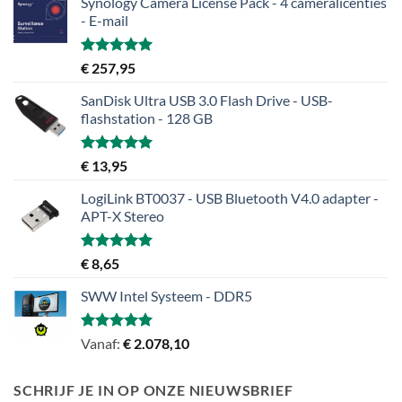
Synology Camera License Pack - 4 cameralicenties
- E-mail
Gewaardeerd
€
257,95
5.00
uit 5
SanDisk Ultra USB 3.0 Flash Drive - USB-
flashstation - 128 GB
Gewaardeerd
€
13,95
5.00
uit 5
LogiLink BT0037 - USB Bluetooth V4.0 adapter -
APT-X Stereo
Gewaardeerd
€
8,65
5.00
uit 5
SWW Intel Systeem - DDR5
Gewaardeerd
Vanaf:
€
2.078,10
5.00
uit 5
SCHRIJF JE IN OP ONZE NIEUWSBRIEF