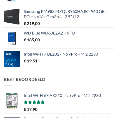
€ 140,95
tot
Samsung PM983 MZQLB960HAJR - 960 GB -
€ 142,95
PCIe NVMe Gen3 x4 - 2.5" U.2
€
219,00
WD Blue WD60EZAZ - 6 TB
€
185,00
Intel Wi-Fi 7 BE202 - No vPro - M.2 2230
€
19,51
BEST BEOORDEELD
Intel Wi-Fi 6E AX210 - No vPro - M.2 2230
Gewaardeerd
€
17,90
5.00
uit 5