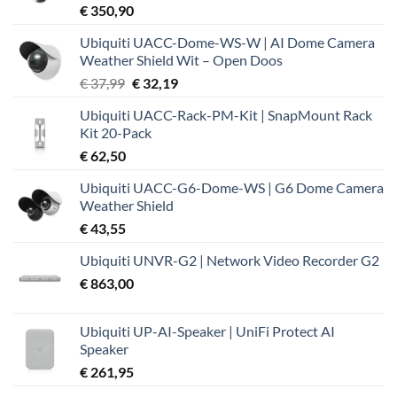
€
350,90
Ubiquiti UACC-Dome-WS-W | AI Dome Camera
Weather Shield Wit – Open Doos
Oorspronkelijke
Huidige
€
37,99
€
32,19
prijs
prijs
Ubiquiti UACC-Rack-PM-Kit | SnapMount Rack
was:
is:
Kit 20-Pack
€ 37,99.
€ 32,19.
€
62,50
Ubiquiti UACC-G6-Dome-WS | G6 Dome Camera
Weather Shield
€
43,55
Ubiquiti UNVR-G2 | Network Video Recorder G2
€
863,00
Ubiquiti UP-AI-Speaker | UniFi Protect AI
Speaker
€
261,95