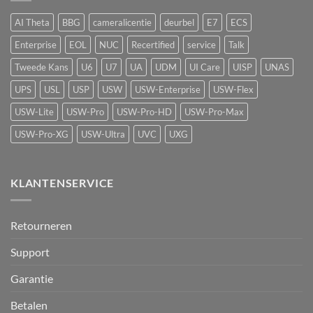
met
vape-
AI Theta
BBG
cameralicentie
deurbel
E7
ECS
detectie
voor
Enterprise
EOL
NUC
Recertified
service
Talk
UniFi
Protect
Tweede Kans
U6
U7
UA
UDM
UI Care
UISP
UNAS
UPS
USL
USP
USW
USW-Enterprise
USW-Flex
USW-Lite
USW-Pro
USW-Pro-HD
USW-Pro-Max
USW-Pro-XG
USW-Ultra
UVC
UXG
KLANTENSERVICE
Retourneren
Support
Garantie
Betalen