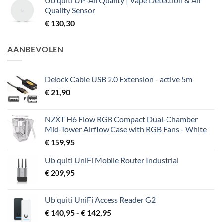
Ubiquiti UP-AirQuality | Vape Detection & Air
Quality Sensor
€
130,30
AANBEVOLEN
Delock Cable USB 2.0 Extension - active 5m
€
21,90
NZXT H6 Flow RGB Compact Dual-Chamber
Mid-Tower Airflow Case with RGB Fans - White
€
159,95
Ubiquiti UniFi Mobile Router Industrial
€
209,95
Ubiquiti UniFi Access Reader G2
Prijsklasse:
€
140,95
-
€
142,95