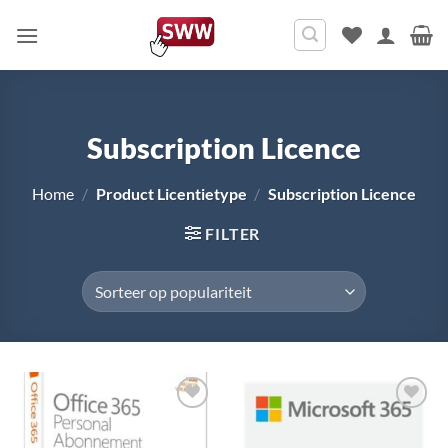
Ga
naar
inhoud
Subscription Licence
Home
/
Product Licentietype
/
Subscription Licence
FILTER