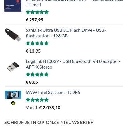
- E-mail
Gewaardeerd
€
257,95
5.00
uit 5
SanDisk Ultra USB 3.0 Flash Drive - USB-
flashstation - 128 GB
Gewaardeerd
€
13,95
5.00
uit 5
LogiLink BT0037 - USB Bluetooth V4.0 adapter -
APT-X Stereo
Gewaardeerd
€
8,65
5.00
uit 5
SWW Intel Systeem - DDR5
Gewaardeerd
Vanaf:
€
2.078,10
5.00
uit 5
SCHRIJF JE IN OP ONZE NIEUWSBRIEF