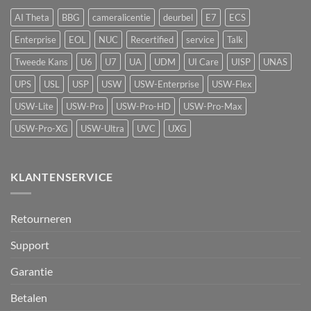
vape-
AI Theta
BBG
cameralicentie
deurbel
E7
ECS
detectie
voor
Enterprise
EOL
NUC
Recertified
service
Talk
UniFi
Protect
Tweede Kans
U6
U7
UA
UDM
UI Care
UISP
UNAS
UPS
USL
USP
USW
USW-Enterprise
USW-Flex
USW-Lite
USW-Pro
USW-Pro-HD
USW-Pro-Max
USW-Pro-XG
USW-Ultra
UVC
UXG
KLANTENSERVICE
Retourneren
Support
Garantie
Betalen