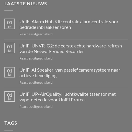
LAATSTE NIEUWS
UniFi Alarm Hub Kit: centrale alarmcentrale voor
01
jul
bedrade inbraaksensoren
voor
Reacties uitgeschakeld
UniFi
Alarm
UniFi UNVR-G2: de eerste echte hardware-refresh
01
Hub
jul
van de Network Video Recorder
Kit:
voor
Reacties uitgeschakeld
centrale
UniFi
alarmcentrale
UNVR-
UniFi AI Speaker: van passief camerasysteem naar
voor
01
G2:
bedrade
jul
actieve beveiliging
de
inbraaksensoren
voor
Reacties uitgeschakeld
eerste
UniFi
echte
AI
UniFi UP-AirQuality: luchtkwaliteitssensor met
hardware-
01
Speaker:
refresh
jul
vape-detectie voor UniFi Protect
van
van
voor
Reacties uitgeschakeld
passief
de
UniFi
camerasysteem
Network
UP-
naar
Video
AirQuality:
TAGS
actieve
Recorder
luchtkwaliteitssensor
beveiliging
met