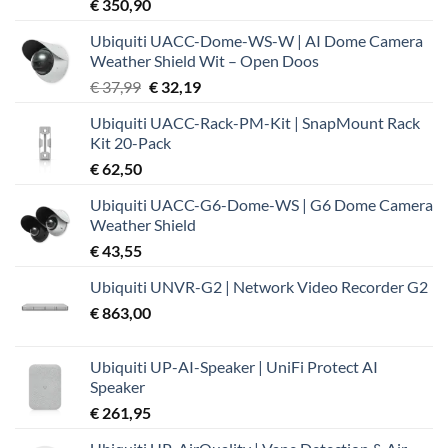
€
350,90
Ubiquiti UACC-Dome-WS-W | AI Dome Camera
Weather Shield Wit – Open Doos
Oorspronkelijke
Huidige
€
37,99
€
32,19
prijs
prijs
Ubiquiti UACC-Rack-PM-Kit | SnapMount Rack
was:
is:
Kit 20-Pack
€ 37,99.
€ 32,19.
€
62,50
Ubiquiti UACC-G6-Dome-WS | G6 Dome Camera
Weather Shield
€
43,55
Ubiquiti UNVR-G2 | Network Video Recorder G2
€
863,00
Ubiquiti UP-AI-Speaker | UniFi Protect AI
Speaker
€
261,95