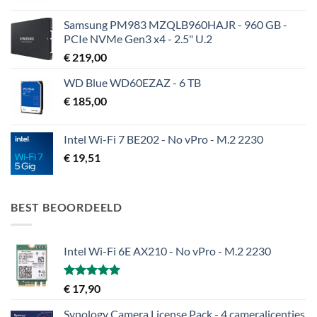
€ 140,95
tot
Samsung PM983 MZQLB960HAJR - 960 GB -
€ 142,95
PCIe NVMe Gen3 x4 - 2.5" U.2
€
219,00
WD Blue WD60EZAZ - 6 TB
€
185,00
Intel Wi-Fi 7 BE202 - No vPro - M.2 2230
€
19,51
BEST BEOORDEELD
Intel Wi-Fi 6E AX210 - No vPro - M.2 2230
Gewaardeerd
€
17,90
5.00
uit 5
Synology Camera License Pack - 4 cameralicenties