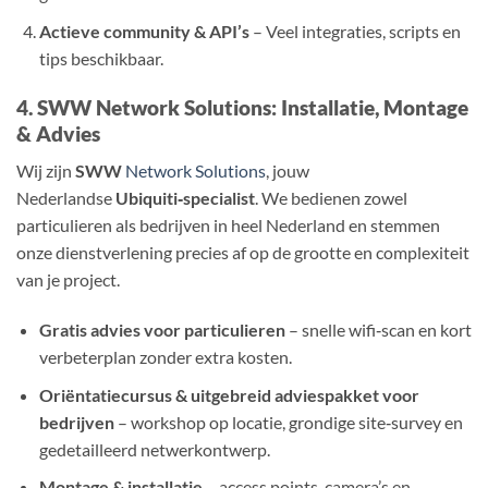
Actieve community & API’s
– Veel integraties, scripts en
tips beschikbaar.
4. SWW Network Solutions: Installatie, Montage
& Advies
Wij zijn
SWW
Network Solutions
, jouw
Nederlandse
Ubiquiti‑specialist
. We bedienen zowel
particulieren als bedrijven in heel Nederland en stemmen
onze dienstverlening precies af op de grootte en complexiteit
van je project.
Gratis advies voor particulieren
– snelle wifi‑scan en kort
verbeterplan zonder extra kosten.
Oriëntatiecursus & uitgebreid adviespakket voor
bedrijven
– workshop op locatie, grondige site‑survey en
gedetailleerd netwerkontwerp.
Montage & installatie
– access points, camera’s en