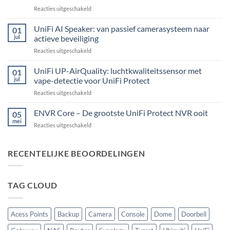
Kit:
voor
Reacties uitgeschakeld
centrale
UniFi
alarmcentrale
UNVR-
UniFi AI Speaker: van passief camerasysteem naar
voor
01
G2:
bedrade
jul
actieve beveiliging
de
inbraaksensoren
voor
Reacties uitgeschakeld
eerste
UniFi
echte
AI
UniFi UP-AirQuality: luchtkwaliteitssensor met
hardware-
01
Speaker:
refresh
jul
vape-detectie voor UniFi Protect
van
van
voor
Reacties uitgeschakeld
passief
de
UniFi
camerasysteem
Network
UP-
ENVR Core – De grootste UniFi Protect NVR ooit
naar
05
Video
AirQuality:
actieve
mei
Recorder
voor
Reacties uitgeschakeld
luchtkwaliteitssensor
beveiliging
ENVR
met
Core
vape-
–
RECENTELIJKE BEOORDELINGEN
detectie
De
voor
grootste
UniFi
UniFi
Protect
TAG CLOUD
Protect
NVR
ooit
Acess Points
Backup
Camera
Console
Dome
Doorbell