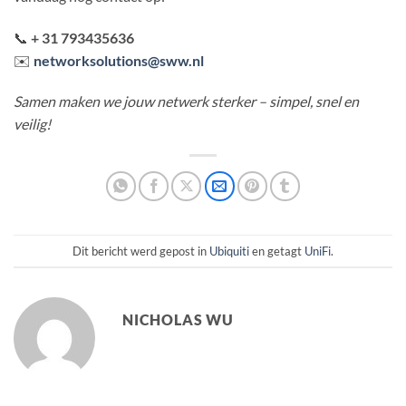
📞
+ 31 793435636
✉️
networksolutions@sww.nl
Samen maken we jouw netwerk sterker – simpel, snel en
veilig!
Dit bericht werd gepost in
Ubiquiti
en getagt
UniFi
.
NICHOLAS WU