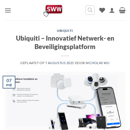
Ga
naar
inhoud
UBIQUITI
Ubiquiti – Innovatief Netwerk- en
Beveiligingsplatform
GEPLAATST OP
7 AUGUSTUS 2025
DOOR
NICHOLAS WU
07
aug