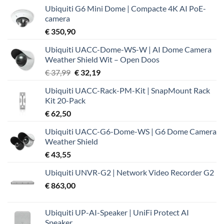
Ubiquiti G6 Mini Dome | Compacte 4K AI PoE-
camera
€
350,90
Ubiquiti UACC-Dome-WS-W | AI Dome Camera
Weather Shield Wit – Open Doos
Oorspronkelijke
Huidige
€
37,99
€
32,19
prijs
prijs
Ubiquiti UACC-Rack-PM-Kit | SnapMount Rack
was:
is:
Kit 20-Pack
€ 37,99.
€ 32,19.
€
62,50
Ubiquiti UACC-G6-Dome-WS | G6 Dome Camera
Weather Shield
€
43,55
Ubiquiti UNVR-G2 | Network Video Recorder G2
€
863,00
Ubiquiti UP-AI-Speaker | UniFi Protect AI
Speaker