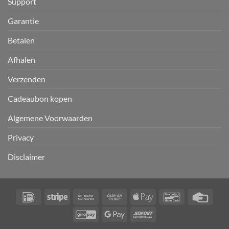
Support
Garantie
Betalen
Afhalen
Verzenden
Cadeaubon kopen
Algemene Voorwaarden
Privacy
Disclaimer
IDeal
Stripe
Bank
Cash
Apple
Bancontact
Credi
Transfer
on
Pay
Card
GiroPay
Google
Sofort
Pickup
Pay