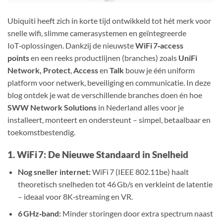
Ubiquiti heeft zich in korte tijd ontwikkeld tot hét merk voor
snelle wifi, slimme camerasystemen en geïntegreerde
IoT‑oplossingen. Dankzij de nieuwste
WiFi 7‑access
points
en een reeks productlijnen (branches) zoals
UniFi
Network, Protect
,
Access
en
Talk
bouw je één uniform
platform voor netwerk, beveiliging en communicatie. In deze
blog ontdek je wat de verschillende branches doen én hoe
SWW Network Solutions
in Nederland alles voor je
installeert, monteert en ondersteunt – simpel, betaalbaar en
toekomstbestendig.
1. WiFi 7: De Nieuwe Standaard in Snelheid
Nog sneller internet:
WiFi 7 (IEEE 802.11be) haalt
theoretisch snelheden tot 46 Gb/s en verkleint de latentie
– ideaal voor 8K‑streaming en VR.
6 GHz‑band:
Minder storingen door extra spectrum naast