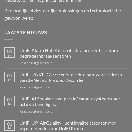
zowel zakelijke als particuliere klanten.
Persoonlijk advies, eerlijke oplossingen en technologie die
gewoon werkt.
LAATSTE NIEUWS
UniFi Alarm Hub Kit: centrale alarmcentrale voor
01
jul
bedrade inbraaksensoren
voor
Reacties uitgeschakeld
UniFi
Alarm
UniFi UNVR-G2: de eerste echte hardware-refresh
01
Hub
jul
van de Network Video Recorder
Kit:
voor
Reacties uitgeschakeld
centrale
UniFi
alarmcentrale
UNVR-
UniFi AI Speaker: van passief camerasysteem naar
voor
01
G2:
bedrade
jul
actieve beveiliging
de
inbraaksensoren
voor
Reacties uitgeschakeld
eerste
UniFi
echte
AI
UniFi UP-AirQuality: luchtkwaliteitssensor met
hardware-
01
Speaker:
refresh
jul
vape-detectie voor UniFi Protect
van
van