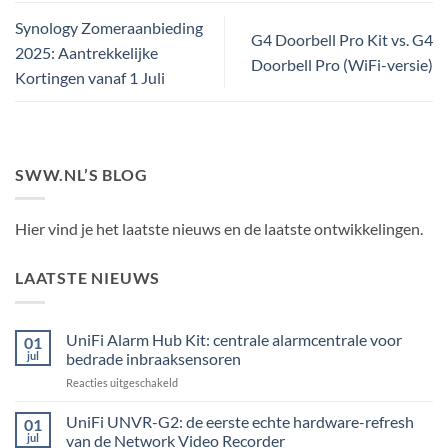
Synology Zomeraanbieding
G4 Doorbell Pro Kit vs. G4
2025: Aantrekkelijke
Doorbell Pro (WiFi-versie)
Kortingen vanaf 1 Juli
SWW.NL’S BLOG
Hier vind je het laatste nieuws en de laatste ontwikkelingen.
LAATSTE NIEUWS
UniFi Alarm Hub Kit: centrale alarmcentrale voor
01
jul
bedrade inbraaksensoren
voor
Reacties uitgeschakeld
UniFi
Alarm
UniFi UNVR-G2: de eerste echte hardware-refresh
01
Hub
jul
van de Network Video Recorder