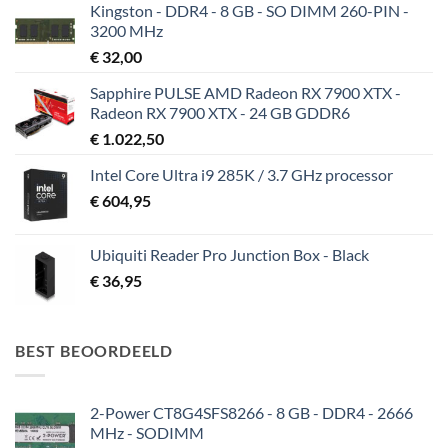
Kingston - DDR4 - 8 GB - SO DIMM 260-PIN -
3200 MHz
€
32,00
Sapphire PULSE AMD Radeon RX 7900 XTX -
Radeon RX 7900 XTX - 24 GB GDDR6
€
1.022,50
Intel Core Ultra i9 285K / 3.7 GHz processor
€
604,95
Ubiquiti Reader Pro Junction Box - Black
€
36,95
BEST BEOORDEELD
2-Power CT8G4SFS8266 - 8 GB - DDR4 - 2666
MHz - SODIMM