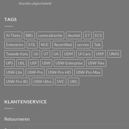
voor
Reacties uitgeschakeld
passief
de
UniFi
camerasysteem
Network
UP-
naar
Video
AirQuality:
TAGS
actieve
Recorder
luchtkwaliteitssensor
beveiliging
met
vape-
AI Theta
BBG
cameralicentie
deurbel
E7
ECS
detectie
voor
Enterprise
EOL
NUC
Recertified
service
Talk
UniFi
Protect
Tweede Kans
U6
U7
UA
UDM
UI Care
UISP
UNAS
UPS
USL
USP
USW
USW-Enterprise
USW-Flex
USW-Lite
USW-Pro
USW-Pro-HD
USW-Pro-Max
USW-Pro-XG
USW-Ultra
UVC
UXG
KLANTENSERVICE
Retourneren