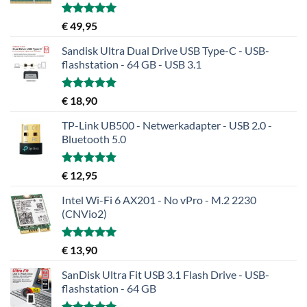
Gewaardeerd
€
49,95
5.00
uit 5
Sandisk Ultra Dual Drive USB Type-C - USB-
flashstation - 64 GB - USB 3.1
Gewaardeerd
€
18,90
5.00
uit 5
TP-Link UB500 - Netwerkadapter - USB 2.0 -
Bluetooth 5.0
Gewaardeerd
€
12,95
5.00
uit 5
Intel Wi-Fi 6 AX201 - No vPro - M.2 2230
(CNVio2)
Gewaardeerd
€
13,90
5.00
uit 5
SanDisk Ultra Fit USB 3.1 Flash Drive - USB-
flashstation - 64 GB