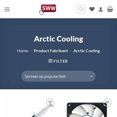
Ga
naar
inhoud
Arctic Cooling
Home
/
Product Fabrikant
/
Arctic Cooling
FILTER