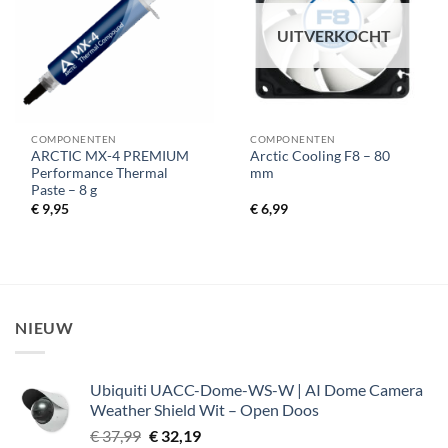
UITVERKOCHT
COMPONENTEN
COMPONENTEN
ARCTIC MX-4 PREMIUM
Arctic Cooling F8 – 80
Performance Thermal
mm
Paste – 8 g
€
9,95
€
6,99
NIEUW
Ubiquiti UACC-Dome-WS-W | AI Dome Camera
Weather Shield Wit – Open Doos
Oorspronkelijke
Huidige
€
37,99
€
32,19