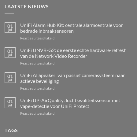
LAATSTE NIEUWS
UniFi Alarm Hub Kit: centrale alarmcentrale voor
01
jul
bedrade inbraaksensoren
voor
Reacties uitgeschakeld
UniFi
Alarm
UniFi UNVR-G2: de eerste echte hardware-refresh
01
Hub
jul
van de Network Video Recorder
Kit:
voor
Reacties uitgeschakeld
centrale
UniFi
alarmcentrale
UNVR-
UniFi AI Speaker: van passief camerasysteem naar
voor
01
G2:
bedrade
jul
actieve beveiliging
de
inbraaksensoren
voor
Reacties uitgeschakeld
eerste
UniFi
echte
AI
UniFi UP-AirQuality: luchtkwaliteitssensor met
hardware-
01
Speaker:
refresh
jul
vape-detectie voor UniFi Protect
van
van
voor
Reacties uitgeschakeld
passief
de
UniFi
camerasysteem
Network
UP-
naar
Video
AirQuality:
TAGS
actieve
Recorder
luchtkwaliteitssensor
beveiliging