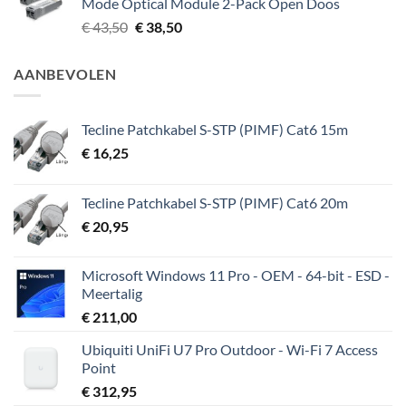
Mode Optical Module 2-Pack Open Doos
Oorspronkelijke
Huidige
€
43,50
€
38,50
prijs
prijs
was:
is:
AANBEVOLEN
€ 43,50.
€ 38,50.
Tecline Patchkabel S-STP (PIMF) Cat6 15m
€
16,25
Tecline Patchkabel S-STP (PIMF) Cat6 20m
€
20,95
Microsoft Windows 11 Pro - OEM - 64-bit - ESD -
Meertalig
€
211,00
Ubiquiti UniFi U7 Pro Outdoor - Wi-Fi 7 Access
Point
€
312,95