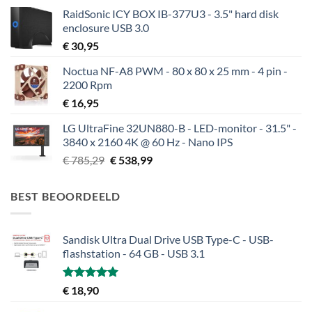
RaidSonic ICY BOX IB-377U3 - 3.5" hard disk
enclosure USB 3.0
€
30,95
Noctua NF-A8 PWM - 80 x 80 x 25 mm - 4 pin -
2200 Rpm
€
16,95
LG UltraFine 32UN880-B - LED-monitor - 31.5" -
3840 x 2160 4K @ 60 Hz - Nano IPS
Oorspronkelijke
Huidige
€
785,29
€
538,99
prijs
prijs
was:
is:
BEST BEOORDEELD
€ 785,29.
€ 538,99.
Sandisk Ultra Dual Drive USB Type-C - USB-
flashstation - 64 GB - USB 3.1
Gewaardeerd
€
18,90
5.00
uit 5