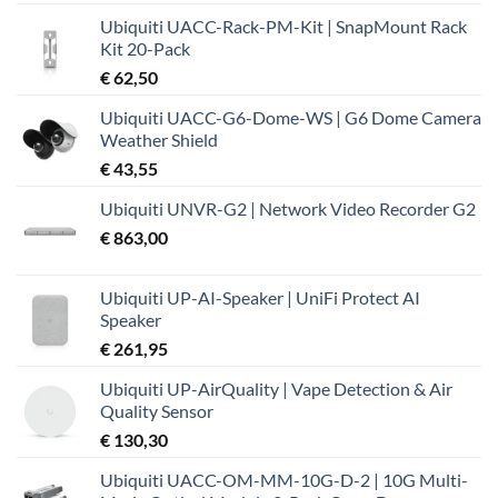
prijs
prijs
Ubiquiti UACC-Rack-PM-Kit | SnapMount Rack
was:
is:
Kit 20-Pack
€ 37,99.
€ 32,19.
€
62,50
Ubiquiti UACC-G6-Dome-WS | G6 Dome Camera
Weather Shield
€
43,55
Ubiquiti UNVR-G2 | Network Video Recorder G2
€
863,00
Ubiquiti UP-AI-Speaker | UniFi Protect AI
Speaker
€
261,95
Ubiquiti UP-AirQuality | Vape Detection & Air
Quality Sensor
€
130,30
Ubiquiti UACC-OM-MM-10G-D-2 | 10G Multi-