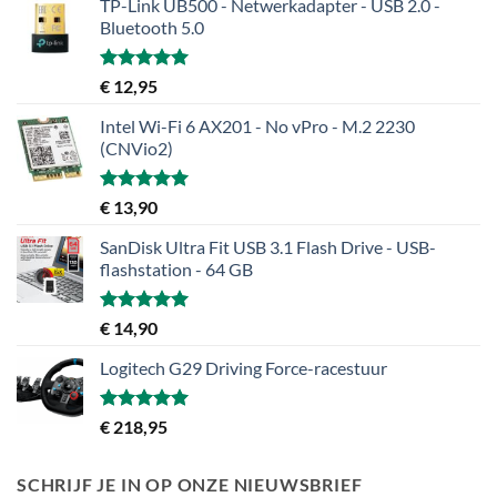
TP-Link UB500 - Netwerkadapter - USB 2.0 -
Bluetooth 5.0
Gewaardeerd
€
12,95
5.00
uit 5
Intel Wi-Fi 6 AX201 - No vPro - M.2 2230
(CNVio2)
Gewaardeerd
€
13,90
5.00
uit 5
SanDisk Ultra Fit USB 3.1 Flash Drive - USB-
flashstation - 64 GB
Gewaardeerd
€
14,90
5.00
uit 5
Logitech G29 Driving Force-racestuur
Gewaardeerd
€
218,95
5.00
uit 5
SCHRIJF JE IN OP ONZE NIEUWSBRIEF