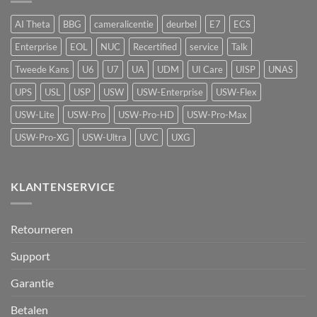
met
vape-
AI Theta
BBG
cameralicentie
deurbel
E7
ECS
detectie
voor
Enterprise
EOL
NUC
Recertified
service
Talk
UniFi
Protect
Tweede Kans
U6
U7
UA
UDM
UI Care
UISP
UNAS
UPS
USL
USP
USW
USW-Enterprise
USW-Flex
USW-Lite
USW-Pro
USW-Pro-HD
USW-Pro-Max
USW-Pro-XG
USW-Ultra
UVC
UXG
KLANTENSERVICE
Retourneren
Support
Garantie
Betalen