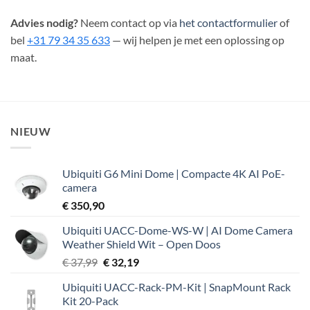
Advies nodig?
Neem contact op via
het contactformulier
of
bel
+31 79 34 35 633
— wij helpen je met een oplossing op
maat.
NIEUW
Ubiquiti G6 Mini Dome | Compacte 4K AI PoE-
camera
€
350,90
Ubiquiti UACC-Dome-WS-W | AI Dome Camera
Weather Shield Wit – Open Doos
Oorspronkelijke
Huidige
€
37,99
€
32,19
prijs
prijs
Ubiquiti UACC-Rack-PM-Kit | SnapMount Rack
was:
is:
Kit 20-Pack
€ 37,99.
€ 32,19.