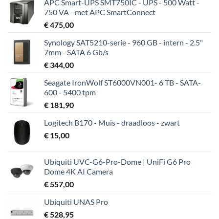
APC Smart-UPS SMT750IC - UPS - 500 Watt -
750 VA - met APC SmartConnect
€
475,00
Synology SAT5210-serie - 960 GB - intern - 2.5"
7mm - SATA 6 Gb/s
€
344,00
Seagate IronWolf ST6000VN001- 6 TB - SATA-
600 - 5400 tpm
€
181,90
Logitech B170 - Muis - draadloos - zwart
€
15,00
Ubiquiti UVC-G6-Pro-Dome | UniFi G6 Pro
Dome 4K AI Camera
€
557,00
Ubiquiti UNAS Pro
€
528,95