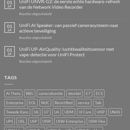
UniFi UNVR-G2: de eerste echte hardware-refresh
01
Hub
jul
van de Network Video Recorder
Kit:
voor
Reacties uitgeschakeld
centrale
UniFi
alarmcentrale
UNVR-
UniFi AI Speaker: van passief camerasysteem naar
voor
01
G2:
bedrade
jul
actieve beveiliging
de
inbraaksensoren
voor
Reacties uitgeschakeld
eerste
UniFi
echte
AI
UniFi UP-AirQuality: luchtkwaliteitssensor met
hardware-
01
Speaker:
refresh
jul
vape-detectie voor UniFi Protect
van
van
voor
Reacties uitgeschakeld
passief
de
UniFi
camerasysteem
Network
UP-
naar
Video
AirQuality:
TAGS
actieve
Recorder
luchtkwaliteitssensor
beveiliging
met
vape-
AI Theta
BBG
cameralicentie
deurbel
E7
ECS
detectie
voor
Enterprise
EOL
NUC
Recertified
service
Talk
UniFi
Protect
Tweede Kans
U6
U7
UA
UDM
UI Care
UISP
UNAS
UPS
USL
USP
USW
USW-Enterprise
USW-Flex