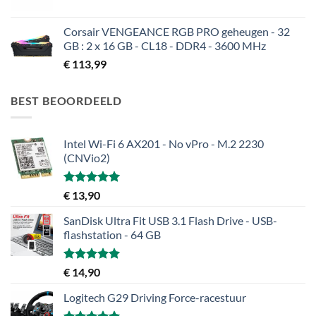
Corsair VENGEANCE RGB PRO geheugen - 32
GB : 2 x 16 GB - CL18 - DDR4 - 3600 MHz
€
113,99
BEST BEOORDEELD
Intel Wi-Fi 6 AX201 - No vPro - M.2 2230
(CNVio2)
Gewaardeerd
€
13,90
5.00
uit 5
SanDisk Ultra Fit USB 3.1 Flash Drive - USB-
flashstation - 64 GB
Gewaardeerd
€
14,90
5.00
uit 5
Logitech G29 Driving Force-racestuur