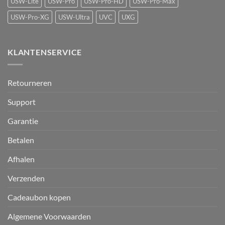
USW-Lite
USW-Pro
USW-Pro-HD
USW-Pro-Max
USW-Pro-XG
USW-Ultra
UVC
UXG
KLANTENSERVICE
Retourneren
Support
Garantie
Betalen
Afhalen
Verzenden
Cadeaubon kopen
Algemene Voorwaarden