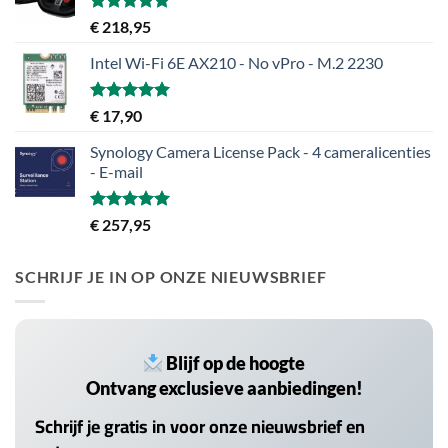
Gewaardeerd
€
218,95
5.00
uit 5
Intel Wi-Fi 6E AX210 - No vPro - M.2 2230
Gewaardeerd
€
17,90
5.00
uit 5
Synology Camera License Pack - 4 cameralicenties
- E-mail
Gewaardeerd
€
257,95
5.00
uit 5
SCHRIJF JE IN OP ONZE NIEUWSBRIEF
Blijf op de hoogte
Ontvang exclusieve aanbiedingen!
Schrijf je gratis in voor onze nieuwsbrief en