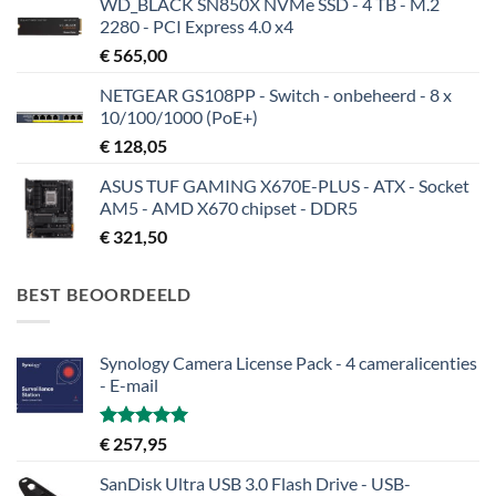
WD_BLACK SN850X NVMe SSD - 4 TB - M.2
2280 - PCI Express 4.0 x4
€
565,00
NETGEAR GS108PP - Switch - onbeheerd - 8 x
10/100/1000 (PoE+)
€
128,05
ASUS TUF GAMING X670E-PLUS - ATX - Socket
AM5 - AMD X670 chipset - DDR5
€
321,50
BEST BEOORDEELD
Synology Camera License Pack - 4 cameralicenties
- E-mail
Gewaardeerd
€
257,95
5.00
uit 5
SanDisk Ultra USB 3.0 Flash Drive - USB-