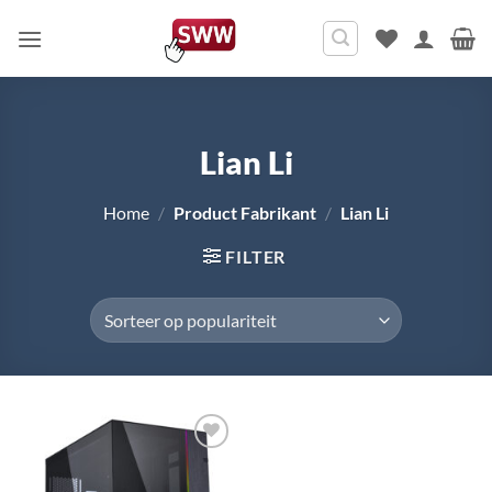
Ga
naar
inhoud
Lian Li
Home
/
Product Fabrikant
/
Lian Li
FILTER