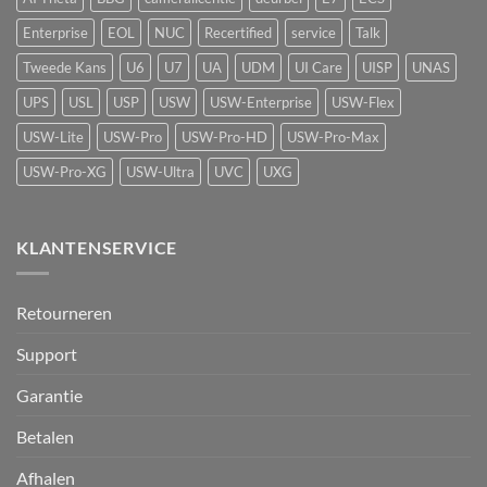
detectie
voor
Enterprise
EOL
NUC
Recertified
service
Talk
UniFi
Protect
Tweede Kans
U6
U7
UA
UDM
UI Care
UISP
UNAS
UPS
USL
USP
USW
USW-Enterprise
USW-Flex
USW-Lite
USW-Pro
USW-Pro-HD
USW-Pro-Max
USW-Pro-XG
USW-Ultra
UVC
UXG
KLANTENSERVICE
Retourneren
Support
Garantie
Betalen
Afhalen