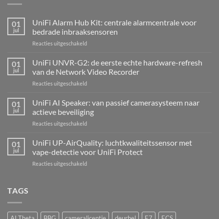
UniFi Alarm Hub Kit: centrale alarmcentrale voor
01
jul
bedrade inbraaksensoren
voor
Reacties uitgeschakeld
UniFi
Alarm
UniFi UNVR-G2: de eerste echte hardware-refresh
01
Hub
jul
van de Network Video Recorder
Kit:
voor
Reacties uitgeschakeld
centrale
UniFi
alarmcentrale
UNVR-
UniFi AI Speaker: van passief camerasysteem naar
voor
01
G2:
bedrade
jul
actieve beveiliging
de
inbraaksensoren
voor
Reacties uitgeschakeld
eerste
UniFi
echte
AI
UniFi UP-AirQuality: luchtkwaliteitssensor met
hardware-
01
Speaker:
refresh
jul
vape-detectie voor UniFi Protect
van
van
voor
Reacties uitgeschakeld
passief
de
UniFi
camerasysteem
Network
UP-
naar
Video
AirQuality:
TAGS
actieve
Recorder
luchtkwaliteitssensor
beveiliging
met
vape-
AI Theta
BBG
cameralicentie
deurbel
E7
ECS