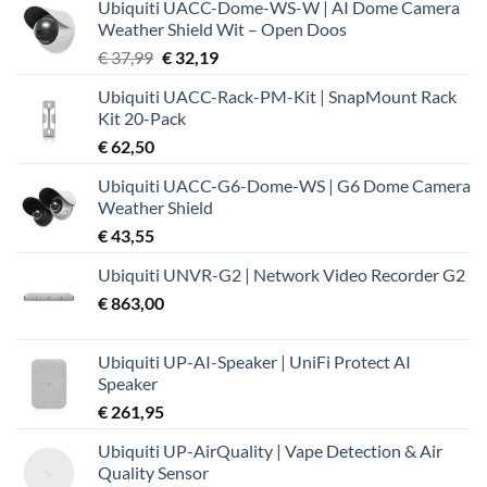
Ubiquiti UACC-Dome-WS-W | AI Dome Camera
Weather Shield Wit – Open Doos
Oorspronkelijke
Huidige
€
37,99
€
32,19
prijs
prijs
Ubiquiti UACC-Rack-PM-Kit | SnapMount Rack
was:
is:
Kit 20-Pack
€ 37,99.
€ 32,19.
€
62,50
Ubiquiti UACC-G6-Dome-WS | G6 Dome Camera
Weather Shield
€
43,55
Ubiquiti UNVR-G2 | Network Video Recorder G2
€
863,00
Ubiquiti UP-AI-Speaker | UniFi Protect AI
Speaker
€
261,95
Ubiquiti UP-AirQuality | Vape Detection & Air
Quality Sensor