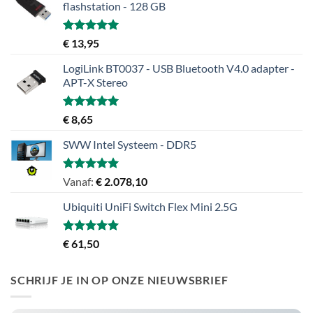
flashstation - 128 GB
Gewaardeerd
€
13,95
5.00
uit 5
LogiLink BT0037 - USB Bluetooth V4.0 adapter -
APT-X Stereo
Gewaardeerd
€
8,65
5.00
uit 5
SWW Intel Systeem - DDR5
Gewaardeerd
Vanaf:
€
2.078,10
5.00
uit 5
Ubiquiti UniFi Switch Flex Mini 2.5G
Gewaardeerd
€
61,50
5.00
uit 5
SCHRIJF JE IN OP ONZE NIEUWSBRIEF