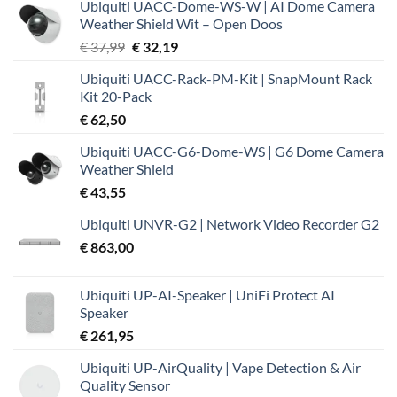
Ubiquiti UACC-Dome-WS-W | AI Dome Camera
Weather Shield Wit – Open Doos
Oorspronkelijke
Huidige
€
37,99
€
32,19
prijs
prijs
Ubiquiti UACC-Rack-PM-Kit | SnapMount Rack
was:
is:
Kit 20-Pack
€ 37,99.
€ 32,19.
€
62,50
Ubiquiti UACC-G6-Dome-WS | G6 Dome Camera
Weather Shield
€
43,55
Ubiquiti UNVR-G2 | Network Video Recorder G2
€
863,00
Ubiquiti UP-AI-Speaker | UniFi Protect AI
Speaker
€
261,95
Ubiquiti UP-AirQuality | Vape Detection & Air
Quality Sensor