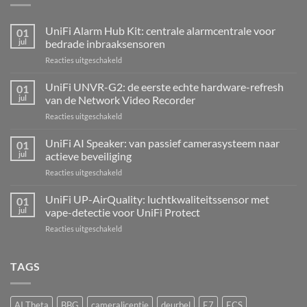
UniFi Alarm Hub Kit: centrale alarmcentrale voor
01
jul
bedrade inbraaksensoren
voor
Reacties uitgeschakeld
UniFi
Alarm
UniFi UNVR-G2: de eerste echte hardware-refresh
01
Hub
jul
van de Network Video Recorder
Kit:
voor
Reacties uitgeschakeld
centrale
UniFi
alarmcentrale
UNVR-
UniFi AI Speaker: van passief camerasysteem naar
voor
01
G2:
bedrade
jul
actieve beveiliging
de
inbraaksensoren
voor
Reacties uitgeschakeld
eerste
UniFi
echte
AI
UniFi UP-AirQuality: luchtkwaliteitssensor met
hardware-
01
Speaker:
refresh
jul
vape-detectie voor UniFi Protect
van
van
voor
Reacties uitgeschakeld
passief
de
UniFi
camerasysteem
Network
UP-
naar
Video
AirQuality:
TAGS
actieve
Recorder
luchtkwaliteitssensor
beveiliging
met
vape-
AI Theta
BBG
cameralicentie
deurbel
E7
ECS