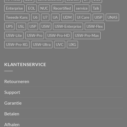
detectie
voor
Enterprise
EOL
NUC
Recertified
service
Talk
UniFi
Protect
Tweede Kans
U6
U7
UA
UDM
UI Care
UISP
UNAS
UPS
USL
USP
USW
USW-Enterprise
USW-Flex
USW-Lite
USW-Pro
USW-Pro-HD
USW-Pro-Max
USW-Pro-XG
USW-Ultra
UVC
UXG
KLANTENSERVICE
Retourneren
Support
Garantie
Betalen
Afhalen