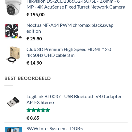
Hikvision DS-2CD2386G2-ISU/SL - 2.8mm - 8
MP - 4K AcuSense Fixed Turret Network Camera
€
195,00
Noctua NF-A14 PWM chromax.black.swap
edition
€
25,80
Club 3D Premium High Speed HDMI™ 2.0
4K60Hz UHD cable 3 m
€
14,90
BEST BEOORDEELD
LogiLink BT0037 - USB Bluetooth V4.0 adapter -
APT-X Stereo
Gewaardeerd
€
8,65
5.00
uit 5
SWW Intel Systeem - DDR5