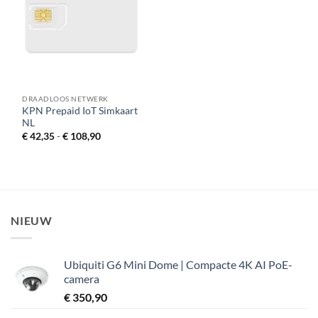
DRAADLOOS NETWERK
KPN Prepaid IoT Simkaart
NL
Prijsklasse:
€
42,35
-
€
108,90
€ 42,35
tot
€ 108,90
NIEUW
Ubiquiti G6 Mini Dome | Compacte 4K AI PoE-
camera
€
350,90