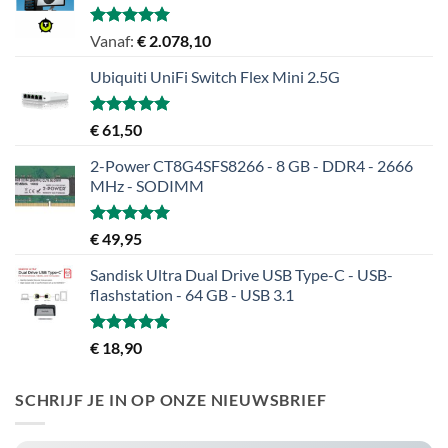
Gewaardeerd
Vanaf:
€
2.078,10
5.00
uit 5
Ubiquiti UniFi Switch Flex Mini 2.5G
Gewaardeerd
€
61,50
5.00
uit 5
2-Power CT8G4SFS8266 - 8 GB - DDR4 - 2666
MHz - SODIMM
Gewaardeerd
€
49,95
5.00
uit 5
Sandisk Ultra Dual Drive USB Type-C - USB-
flashstation - 64 GB - USB 3.1
Gewaardeerd
€
18,90
5.00
uit 5
SCHRIJF JE IN OP ONZE NIEUWSBRIEF