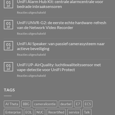
UniFi Alarm Hub Kit: centrale alarmcentrale voor
01
jul
bedrade inbraaksensoren
voor
Reacties uitgeschakeld
UniFi
Alarm
UniFi UNVR-G2: de eerste echte hardware-refresh
01
Hub
jul
van de Network Video Recorder
Kit:
voor
Reacties uitgeschakeld
centrale
UniFi
alarmcentrale
UNVR-
UniFi AI Speaker: van passief camerasysteem naar
voor
01
G2:
bedrade
jul
actieve beveiliging
de
inbraaksensoren
voor
Reacties uitgeschakeld
eerste
UniFi
echte
AI
UniFi UP-AirQuality: luchtkwaliteitssensor met
hardware-
01
Speaker:
refresh
jul
vape-detectie voor UniFi Protect
van
van
voor
Reacties uitgeschakeld
passief
de
UniFi
camerasysteem
Network
UP-
naar
Video
AirQuality:
TAGS
actieve
Recorder
luchtkwaliteitssensor
beveiliging
met
vape-
AI Theta
BBG
cameralicentie
deurbel
E7
ECS
detectie
voor
Enterprise
EOL
NUC
Recertified
service
Talk
UniFi