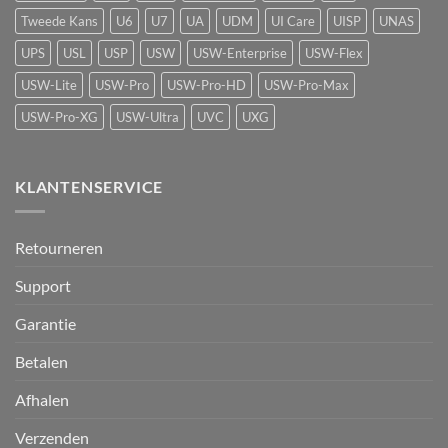
Protect
Tweede Kans
U6
U7
UA
UDM
UI Care
UISP
UNAS
UPS
USL
USP
USW
USW-Enterprise
USW-Flex
USW-Lite
USW-Pro
USW-Pro-HD
USW-Pro-Max
USW-Pro-XG
USW-Ultra
UVC
UXG
KLANTENSERVICE
Retourneren
Support
Garantie
Betalen
Afhalen
Verzenden