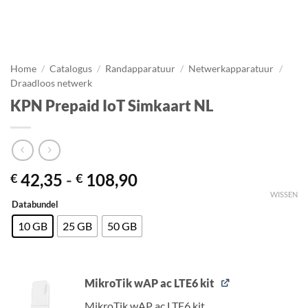
Home
/
Catalogus
/
Randapparatuur
/
Netwerkapparatuur
/
Draadloos netwerk
KPN Prepaid IoT Simkaart NL
Prijsklasse:
42,35
-
108,90
€
€
€ 42,35
WISSEN
Databundel
tot
€ 108,90
10 GB
25 GB
50 GB
MikroTik wAP ac LTE6 kit
MikroTik
wAP ac LTE6 kit