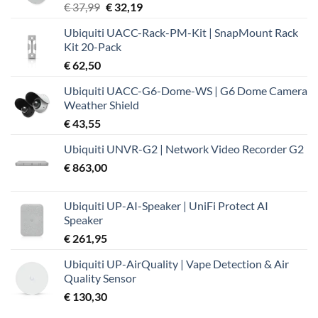
Oorspronkelijke
Huidige
€
37,99
€
32,19
prijs
prijs
Ubiquiti UACC-Rack-PM-Kit | SnapMount Rack
was:
is:
Kit 20-Pack
€ 37,99.
€ 32,19.
€
62,50
Ubiquiti UACC-G6-Dome-WS | G6 Dome Camera
Weather Shield
€
43,55
Ubiquiti UNVR-G2 | Network Video Recorder G2
€
863,00
Ubiquiti UP-AI-Speaker | UniFi Protect AI
Speaker
€
261,95
Ubiquiti UP-AirQuality | Vape Detection & Air
Quality Sensor
€
130,30