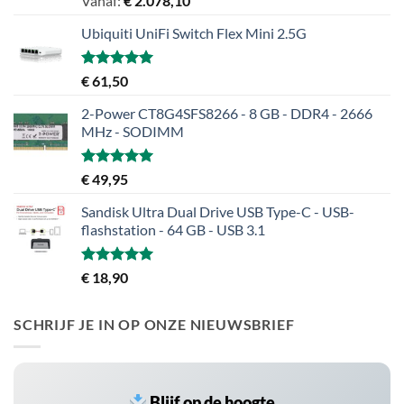
Vanaf:
€
2.078,10
5.00
uit 5
Ubiquiti UniFi Switch Flex Mini 2.5G
Gewaardeerd
€
61,50
5.00
uit 5
2-Power CT8G4SFS8266 - 8 GB - DDR4 - 2666
MHz - SODIMM
Gewaardeerd
€
49,95
5.00
uit 5
Sandisk Ultra Dual Drive USB Type-C - USB-
flashstation - 64 GB - USB 3.1
Gewaardeerd
€
18,90
5.00
uit 5
SCHRIJF JE IN OP ONZE NIEUWSBRIEF
Blijf op de hoogte