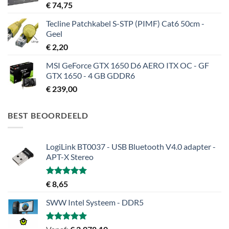
€
74,75
Tecline Patchkabel S-STP (PIMF) Cat6 50cm -
Geel
€
2,20
MSI GeForce GTX 1650 D6 AERO ITX OC - GF
GTX 1650 - 4 GB GDDR6
€
239,00
BEST BEOORDEELD
LogiLink BT0037 - USB Bluetooth V4.0 adapter -
APT-X Stereo
Gewaardeerd
€
8,65
5.00
uit 5
SWW Intel Systeem - DDR5
Gewaardeerd