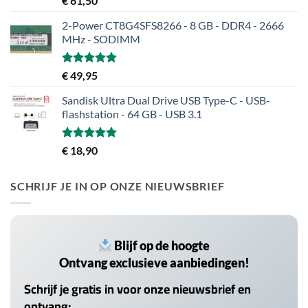
€
61,50
5.00
uit 5
2-Power CT8G4SFS8266 - 8 GB - DDR4 - 2666
MHz - SODIMM
Gewaardeerd
€
49,95
5.00
uit 5
Sandisk Ultra Dual Drive USB Type-C - USB-
flashstation - 64 GB - USB 3.1
Gewaardeerd
€
18,90
5.00
uit 5
SCHRIJF JE IN OP ONZE NIEUWSBRIEF
Blijf op de hoogte
Ontvang exclusieve aanbiedingen!
Schrijf je gratis in voor onze nieuwsbrief en
ontvang: