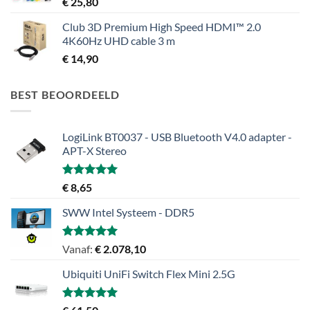
€
25,80
Club 3D Premium High Speed HDMI™ 2.0
4K60Hz UHD cable 3 m
€
14,90
BEST BEOORDEELD
LogiLink BT0037 - USB Bluetooth V4.0 adapter -
APT-X Stereo
Gewaardeerd
€
8,65
5.00
uit 5
SWW Intel Systeem - DDR5
Gewaardeerd
Vanaf:
€
2.078,10
5.00
uit 5
Ubiquiti UniFi Switch Flex Mini 2.5G
Gewaardeerd