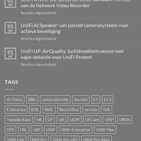
01
Hub
jul
van de Network Video Recorder
Kit:
voor
Reacties uitgeschakeld
centrale
UniFi
alarmcentrale
UNVR-
UniFi AI Speaker: van passief camerasysteem naar
voor
01
G2:
bedrade
jul
actieve beveiliging
de
inbraaksensoren
voor
Reacties uitgeschakeld
eerste
UniFi
echte
AI
UniFi UP-AirQuality: luchtkwaliteitssensor met
hardware-
01
Speaker:
refresh
jul
vape-detectie voor UniFi Protect
van
van
voor
Reacties uitgeschakeld
passief
de
UniFi
camerasysteem
Network
UP-
naar
Video
AirQuality:
TAGS
actieve
Recorder
luchtkwaliteitssensor
beveiliging
met
vape-
AI Theta
BBG
cameralicentie
deurbel
E7
ECS
detectie
voor
Enterprise
EOL
NUC
Recertified
service
Talk
UniFi
Protect
Tweede Kans
U6
U7
UA
UDM
UI Care
UISP
UNAS
UPS
USL
USP
USW
USW-Enterprise
USW-Flex
USW-Lite
USW-Pro
USW-Pro-HD
USW-Pro-Max