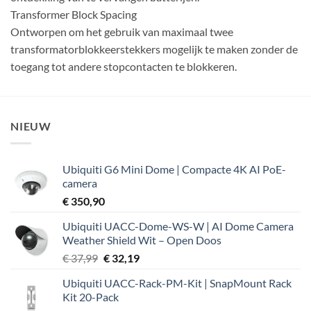
Transformer Block Spacing
Ontworpen om het gebruik van maximaal twee
transformatorblokkeerstekkers mogelijk te maken zonder de
toegang tot andere stopcontacten te blokkeren.
NIEUW
Ubiquiti G6 Mini Dome | Compacte 4K AI PoE-
camera
€
350,90
Ubiquiti UACC-Dome-WS-W | AI Dome Camera
Weather Shield Wit – Open Doos
Oorspronkelijke
Huidige
€
37,99
€
32,19
prijs
prijs
Ubiquiti UACC-Rack-PM-Kit | SnapMount Rack
was:
is:
Kit 20-Pack
€ 37,99.
€ 32,19.