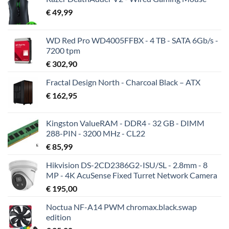
€
49,99
WD Red Pro WD4005FFBX - 4 TB - SATA 6Gb/s -
7200 tpm
€
302,90
Fractal Design North - Charcoal Black – ATX
€
162,95
Kingston ValueRAM - DDR4 - 32 GB - DIMM
288-PIN - 3200 MHz - CL22
€
85,99
Hikvision DS-2CD2386G2-ISU/SL - 2.8mm - 8
MP - 4K AcuSense Fixed Turret Network Camera
€
195,00
Noctua NF-A14 PWM chromax.black.swap
edition