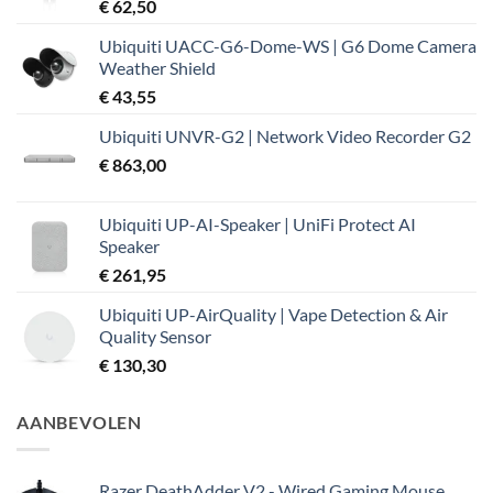
€
62,50
Ubiquiti UACC-G6-Dome-WS | G6 Dome Camera
Weather Shield
€
43,55
Ubiquiti UNVR-G2 | Network Video Recorder G2
€
863,00
Ubiquiti UP-AI-Speaker | UniFi Protect AI
Speaker
€
261,95
Ubiquiti UP-AirQuality | Vape Detection & Air
Quality Sensor
€
130,30
AANBEVOLEN
Razer DeathAdder V2 - Wired Gaming Mouse