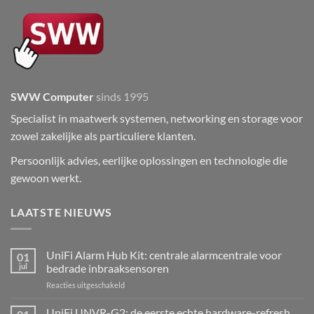
SWW Computer
sinds 1995
Specialist in maatwerk systemen, networking en storage voor
zowel zakelijke als particuliere klanten.
Persoonlijk advies, eerlijke oplossingen en technologie die
gewoon werkt.
LAATSTE NIEUWS
UniFi Alarm Hub Kit: centrale alarmcentrale voor
01
jul
bedrade inbraaksensoren
voor
Reacties uitgeschakeld
UniFi
Alarm
UniFi UNVR-G2: de eerste echte hardware-refresh