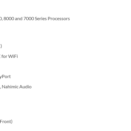
 8000 and 7000 Series Processors
)
E for WiFi
yPort
, Nahimic Audio
 Front)