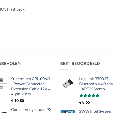
BIOS Flashback
NBEVOLEN
BEST BEOORDEELD
Supermicro CBL-0060L
LogiLink BT0037 -
- Power Connector
Bluetooth V4.0 ada
Extension Cable 12V 4-
- APT-X Stereo
4-pin 20cm
€
10,85
Gewaardeerd
€
8,65
5.00
uit 5
Corsair Vengeance LPX
SWW Intel Systeem