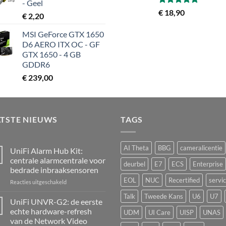
- Geel
Gewaardeerd
€
18,90
€
2,20
5.00
uit 5
MSI GeForce GTX 1650
D6 AERO ITX OC - GF
GTX 1650 - 4 GB
GDDR6
€
239,00
ATSTE NIEUWS
TAGS
AI Theta
BBG
cameralicentie
UniFi Alarm Hub Kit:
centrale alarmcentrale voor
deurbel
E7
ECS
Enterprise
bedrade inbraaksensoren
EOL
NUC
Recertified
servi
voor
Reacties uitgeschakeld
UniFi
Talk
Tweede Kans
U6
U7
Alarm
UniFi UNVR-G2: de eerste
Hub
echte hardware-refresh
UDM
UI Care
UISP
UNAS
Kit:
van de Network Video
centrale