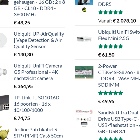
geheugen - 16 GB : 2 x 8
DDR5
GB - CL18 - DDR4 -
3600 MHz
Gewaardeerd
Vanaf:
€
2.078,10
€
48,25
5.00
uit 5
Ubiquiti UniFi Swit
Ubiquiti UP-AirQuality
Flex Mini 2.5G
| Vape Detection & Air
Quality Sensor
€
130,30
Gewaardeerd
€
61,50
5.00
uit 5
Ubiquiti UniFi Camera
2-Power
G5 Professional - 4K
CT8G4SFS8266 - 8
nachtzicht camera
- DDR4 - 2666 MHz
SODIMM
€
364,95
TP-Link TL-SG1016D -
Gewaardeerd
€
49,95
16 poorten - 16 x
5.00
uit 5
10/100/1000
Sandisk Ultra Dual
€
74,75
Drive USB Type-C -
USB-flashstation -
Tecline Patchkabel S-
GB - USB 3.1
STP (PIMF) Cat6 50cm