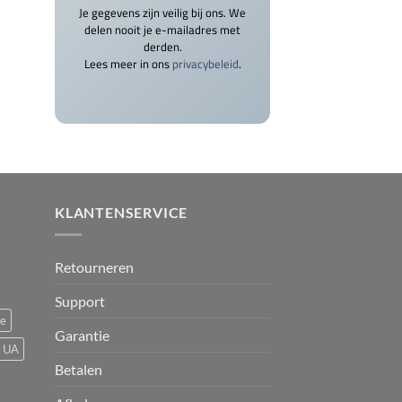
Je gegevens zijn veilig bij ons. We
delen nooit je e-mailadres met
derden.
Lees meer in ons
privacybeleid
.
KLANTENSERVICE
Retourneren
Support
ce
Garantie
UA
Betalen