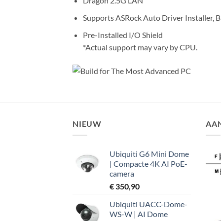
Dragon 2.5G LAN
Supports ASRock Auto Driver Installer, 
Pre-Installed I/O Shield
*Actual support may vary by CPU.
NIEUW
AA
Ubiquiti G6 Mini Dome
| Compacte 4K AI PoE-
camera
€
350,90
Ubiquiti UACC-Dome-
WS-W | AI Dome