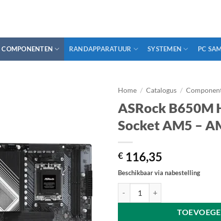
COMPONENTEN
RANDAPPARATUUR
SYSTEMEN
PC SA
Home
/
Catalogus
/
Componen
ASRock B650M H
Socket AM5 – A
116,35
€
Beschikbaar via nabestelling
ASRock B650M HDV/M.2 - micro 
TOEVOEGE