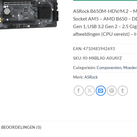
ASRock B650M-HDV/M.2 – Mo
Socket AM5 – AMD B650 – DD
Gen 1, USB 3.2 Gen 2 – 2.5 Gig
afbeeldingen (CPU vereist) – 
EAN:
4710483942693
SKU:
90-MXBLA0-A0UAYZ
Categorieën:
Componenten
,
Moeder
Merk:
ASRock
BEOORDELINGEN (0)