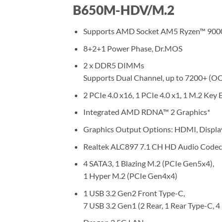
B650M-HDV/M.2
Supports AMD Socket AM5 Ryzen™ 9000,
8+2+1 Power Phase, Dr.MOS
2 x DDR5 DIMMs
Supports Dual Channel, up to 7200+ (OC
2 PCIe 4.0 x16, 1 PCIe 4.0 x1, 1 M.2 Key 
Integrated AMD RDNA™ 2 Graphics*
Graphics Output Options: HDMI, Displa
Realtek ALC897 7.1 CH HD Audio Codec
4 SATA3, 1 Blazing M.2 (PCIe Gen5x4),
1 Hyper M.2 (PCIe Gen4x4)
1 USB 3.2 Gen2 Front Type-C,
7 USB 3.2 Gen1 (2 Rear, 1 Rear Type-C, 4