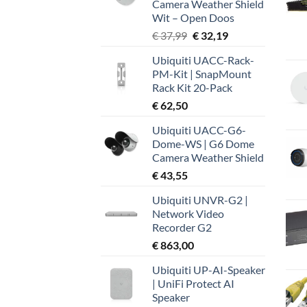
Camera Weather Shield
Wit – Open Doos
Oorspronkelijke
Huidige
€
37,99
€
32,19
prijs
prijs
Ubiquiti UACC-Rack-
was:
is:
PM-Kit | SnapMount
€ 37,99.
€ 32,19.
Rack Kit 20-Pack
€
62,50
Ubiquiti UACC-G6-
Dome-WS | G6 Dome
Camera Weather Shield
€
43,55
Ubiquiti UNVR-G2 |
Network Video
Recorder G2
€
863,00
Ubiquiti UP-AI-Speaker
| UniFi Protect AI
Speaker