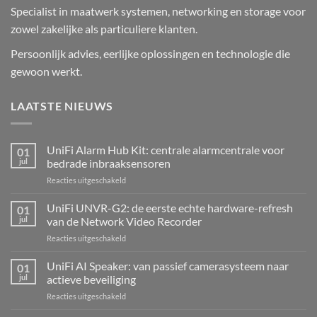
Specialist in maatwerk systemen, networking en storage voor
zowel zakelijke als particuliere klanten.
Persoonlijk advies, eerlijke oplossingen en technologie die
gewoon werkt.
LAATSTE NIEUWS
UniFi Alarm Hub Kit: centrale alarmcentrale voor
01
jul
bedrade inbraaksensoren
voor
Reacties uitgeschakeld
UniFi
Alarm
UniFi UNVR-G2: de eerste echte hardware-refresh
01
Hub
jul
van de Network Video Recorder
Kit:
voor
Reacties uitgeschakeld
centrale
UniFi
alarmcentrale
UNVR-
UniFi AI Speaker: van passief camerasysteem naar
voor
01
G2:
bedrade
jul
actieve beveiliging
de
inbraaksensoren
voor
Reacties uitgeschakeld
eerste
UniFi
echte