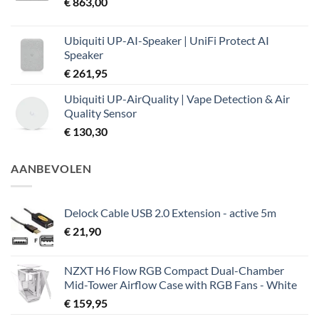
€
863,00
Ubiquiti UP-AI-Speaker | UniFi Protect AI
Speaker
€
261,95
Ubiquiti UP-AirQuality | Vape Detection & Air
Quality Sensor
€
130,30
AANBEVOLEN
Delock Cable USB 2.0 Extension - active 5m
€
21,90
NZXT H6 Flow RGB Compact Dual-Chamber
Mid-Tower Airflow Case with RGB Fans - White
€
159,95