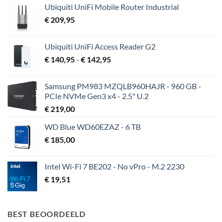
Ubiquiti UniFi Mobile Router Industrial
€
209,95
Ubiquiti UniFi Access Reader G2
Prijsklasse:
€
140,95
-
€
142,95
€ 140,95
tot
Samsung PM983 MZQLB960HAJR - 960 GB -
€ 142,95
PCIe NVMe Gen3 x4 - 2.5" U.2
€
219,00
WD Blue WD60EZAZ - 6 TB
€
185,00
Intel Wi-Fi 7 BE202 - No vPro - M.2 2230
€
19,51
BEST BEOORDEELD