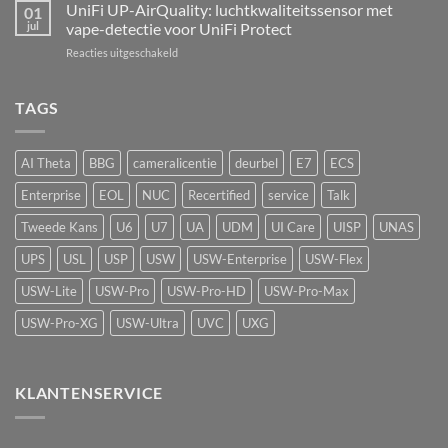
AI
UniFi UP-AirQuality: luchtkwaliteitssensor met
hardware-
01
Speaker:
refresh
jul
vape-detectie voor UniFi Protect
van
van
voor
Reacties uitgeschakeld
passief
de
UniFi
camerasysteem
Network
UP-
naar
Video
AirQuality:
TAGS
actieve
Recorder
luchtkwaliteitssensor
beveiliging
met
vape-
AI Theta
BBG
cameralicentie
deurbel
E7
ECS
detectie
voor
Enterprise
EOL
NUC
Recertified
service
Talk
UniFi
Protect
Tweede Kans
U6
U7
UA
UDM
UI Care
UISP
UNAS
UPS
USL
USP
USW
USW-Enterprise
USW-Flex
USW-Lite
USW-Pro
USW-Pro-HD
USW-Pro-Max
USW-Pro-XG
USW-Ultra
UVC
UXG
KLANTENSERVICE