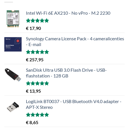
Intel Wi-Fi 6E AX210 - No vPro - M.2 2230
Gewaardeerd
€
17,90
5.00
uit 5
Synology Camera License Pack - 4 cameralicenties
- E-mail
Gewaardeerd
€
257,95
5.00
uit 5
SanDisk Ultra USB 3.0 Flash Drive - USB-
flashstation - 128 GB
Gewaardeerd
€
13,95
5.00
uit 5
LogiLink BT0037 - USB Bluetooth V4.0 adapter -
APT-X Stereo
Gewaardeerd
€
8,65
5.00
uit 5