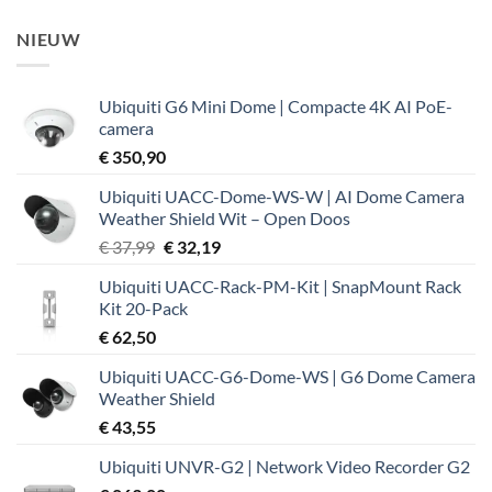
NIEUW
Ubiquiti G6 Mini Dome | Compacte 4K AI PoE-
camera
€
350,90
Ubiquiti UACC-Dome-WS-W | AI Dome Camera
Weather Shield Wit – Open Doos
Oorspronkelijke
Huidige
€
37,99
€
32,19
prijs
prijs
Ubiquiti UACC-Rack-PM-Kit | SnapMount Rack
was:
is:
Kit 20-Pack
€ 37,99.
€ 32,19.
€
62,50
Ubiquiti UACC-G6-Dome-WS | G6 Dome Camera
Weather Shield
€
43,55
Ubiquiti UNVR-G2 | Network Video Recorder G2