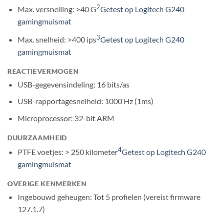
2
Max. versnelling: >40 G
Getest op Logitech G240
gamingmuismat
3
Max. snelheid: >400 ips
Getest op Logitech G240
gamingmuismat
REACTIEVERMOGEN
USB-gegevensindeling: 16 bits/as
USB-rapportagesnelheid: 1000 Hz (1ms)
Microprocessor: 32-bit ARM
DUURZAAMHEID
4
PTFE voetjes: > 250 kilometer
Getest op Logitech G240
gamingmuismat
OVERIGE KENMERKEN
Ingebouwd geheugen: Tot 5 profielen (vereist firmware
127.1.7)