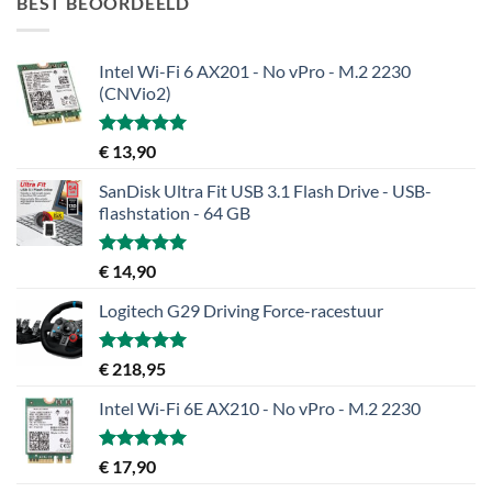
BEST BEOORDEELD
Intel Wi-Fi 6 AX201 - No vPro - M.2 2230
(CNVio2)
Gewaardeerd
€
13,90
5.00
uit 5
SanDisk Ultra Fit USB 3.1 Flash Drive - USB-
flashstation - 64 GB
Gewaardeerd
€
14,90
5.00
uit 5
Logitech G29 Driving Force-racestuur
Gewaardeerd
€
218,95
5.00
uit 5
Intel Wi-Fi 6E AX210 - No vPro - M.2 2230
Gewaardeerd
€
17,90
5.00
uit 5