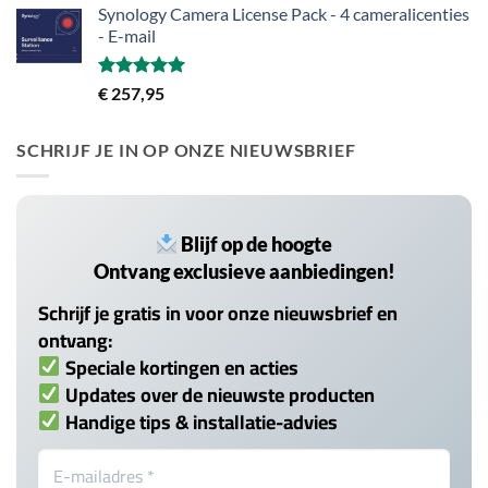
Synology Camera License Pack - 4 cameralicenties
- E-mail
Gewaardeerd
€
257,95
5.00
uit 5
SCHRIJF JE IN OP ONZE NIEUWSBRIEF
Blijf op de hoogte
Ontvang exclusieve aanbiedingen!
Schrijf je gratis in voor onze nieuwsbrief en
ontvang:
Speciale kortingen en acties
Updates over de nieuwste producten
Handige tips & installatie-advies