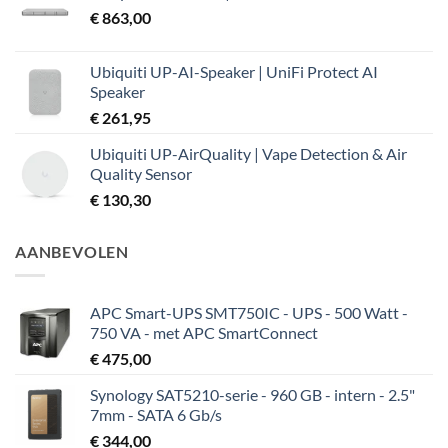
€
863,00
Ubiquiti UP-AI-Speaker | UniFi Protect AI
Speaker
€
261,95
Ubiquiti UP-AirQuality | Vape Detection & Air
Quality Sensor
€
130,30
AANBEVOLEN
APC Smart-UPS SMT750IC - UPS - 500 Watt -
750 VA - met APC SmartConnect
€
475,00
Synology SAT5210-serie - 960 GB - intern - 2.5"
7mm - SATA 6 Gb/s
€
344,00