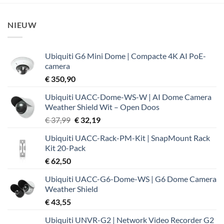
NIEUW
Ubiquiti G6 Mini Dome | Compacte 4K AI PoE-
camera
€
350,90
Ubiquiti UACC-Dome-WS-W | AI Dome Camera
Weather Shield Wit – Open Doos
Oorspronkelijke
Huidige
€
37,99
€
32,19
prijs
prijs
Ubiquiti UACC-Rack-PM-Kit | SnapMount Rack
was:
is:
Kit 20-Pack
€ 37,99.
€ 32,19.
€
62,50
Ubiquiti UACC-G6-Dome-WS | G6 Dome Camera
Weather Shield
€
43,55
Ubiquiti UNVR-G2 | Network Video Recorder G2