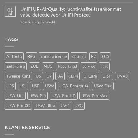
UniFi
echte
AI
UniFi UP-AirQuality: luchtkwaliteitssensor met
hardware-
01
Speaker:
refresh
jul
vape-detectie voor UniFi Protect
van
van
voor
Reacties uitgeschakeld
passief
de
UniFi
camerasysteem
Network
UP-
naar
Video
AirQuality:
TAGS
actieve
Recorder
luchtkwaliteitssensor
beveiliging
met
vape-
AI Theta
BBG
cameralicentie
deurbel
E7
ECS
detectie
voor
Enterprise
EOL
NUC
Recertified
service
Talk
UniFi
Protect
Tweede Kans
U6
U7
UA
UDM
UI Care
UISP
UNAS
UPS
USL
USP
USW
USW-Enterprise
USW-Flex
USW-Lite
USW-Pro
USW-Pro-HD
USW-Pro-Max
USW-Pro-XG
USW-Ultra
UVC
UXG
KLANTENSERVICE