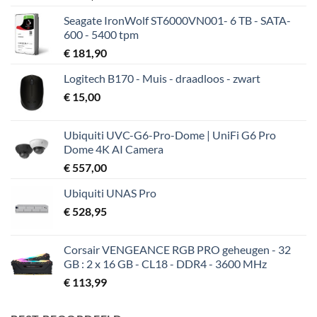
Seagate IronWolf ST6000VN001- 6 TB - SATA-
600 - 5400 tpm
€
181,90
Logitech B170 - Muis - draadloos - zwart
€
15,00
Ubiquiti UVC-G6-Pro-Dome | UniFi G6 Pro
Dome 4K AI Camera
€
557,00
Ubiquiti UNAS Pro
€
528,95
Corsair VENGEANCE RGB PRO geheugen - 32
GB : 2 x 16 GB - CL18 - DDR4 - 3600 MHz
€
113,99