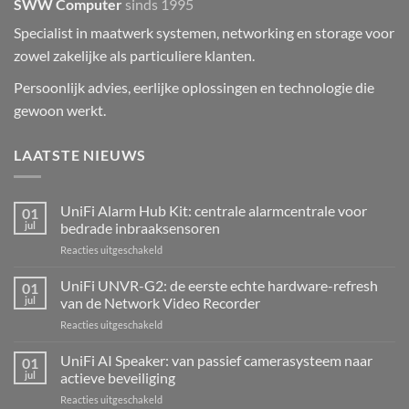
SWW Computer
sinds 1995
Specialist in maatwerk systemen, networking en storage voor
zowel zakelijke als particuliere klanten.
Persoonlijk advies, eerlijke oplossingen en technologie die
gewoon werkt.
LAATSTE NIEUWS
UniFi Alarm Hub Kit: centrale alarmcentrale voor
01
jul
bedrade inbraaksensoren
voor
Reacties uitgeschakeld
UniFi
Alarm
UniFi UNVR-G2: de eerste echte hardware-refresh
01
Hub
jul
van de Network Video Recorder
Kit:
voor
Reacties uitgeschakeld
centrale
UniFi
alarmcentrale
UNVR-
UniFi AI Speaker: van passief camerasysteem naar
voor
01
G2:
bedrade
jul
actieve beveiliging
de
inbraaksensoren
voor
Reacties uitgeschakeld
eerste