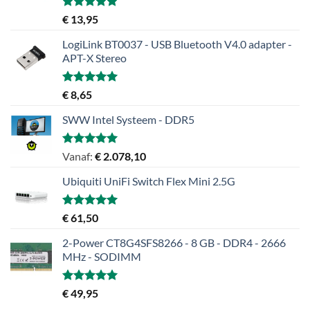
Gewaardeerd
€
13,95
5.00
uit 5
LogiLink BT0037 - USB Bluetooth V4.0 adapter -
APT-X Stereo
Gewaardeerd
€
8,65
5.00
uit 5
SWW Intel Systeem - DDR5
Gewaardeerd
Vanaf:
€
2.078,10
5.00
uit 5
Ubiquiti UniFi Switch Flex Mini 2.5G
Gewaardeerd
€
61,50
5.00
uit 5
2-Power CT8G4SFS8266 - 8 GB - DDR4 - 2666
MHz - SODIMM
Gewaardeerd
€
49,95
5.00
uit 5