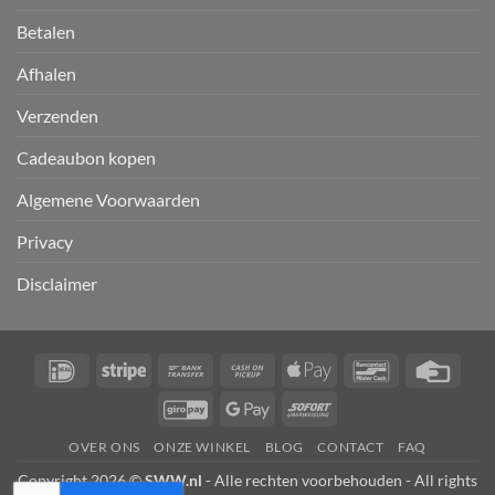
Betalen
Afhalen
Verzenden
Cadeaubon kopen
Algemene Voorwaarden
Privacy
Disclaimer
IDeal
Stripe
Bank
Cash
Apple
Bancontact
Credi
Transfer
on
Pay
Card
GiroPay
Google
Sofort
Pickup
Pay
OVER ONS
ONZE WINKEL
BLOG
CONTACT
FAQ
Copyright 2026 ©
SWW.nl
- Alle rechten voorbehouden - All rights