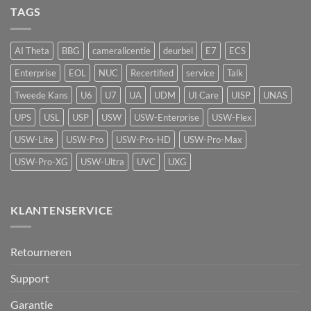
Video
AirQuality:
TAGS
actieve
Recorder
luchtkwaliteitssensor
beveiliging
met
vape-
AI Theta
BBG
cameralicentie
deurbel
E7
ECS
detectie
voor
Enterprise
EOL
NUC
Recertified
service
Talk
UniFi
Protect
Tweede Kans
U6
U7
UA
UDM
UI Care
UISP
UNAS
UPS
USL
USP
USW
USW-Enterprise
USW-Flex
USW-Lite
USW-Pro
USW-Pro-HD
USW-Pro-Max
USW-Pro-XG
USW-Ultra
UVC
UXG
KLANTENSERVICE
Retourneren
Support
Garantie