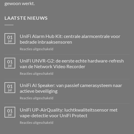
gewoon werkt.
LAATSTE NIEUWS
UniFi Alarm Hub Kit: centrale alarmcentrale voor
01
jul
bedrade inbraaksensoren
voor
Reacties uitgeschakeld
UniFi
Alarm
UniFi UNVR-G2: de eerste echte hardware-refresh
01
Hub
jul
van de Network Video Recorder
Kit:
voor
Reacties uitgeschakeld
centrale
UniFi
alarmcentrale
UNVR-
UniFi AI Speaker: van passief camerasysteem naar
voor
01
G2:
bedrade
jul
actieve beveiliging
de
inbraaksensoren
voor
Reacties uitgeschakeld
eerste
UniFi
echte
AI
UniFi UP-AirQuality: luchtkwaliteitssensor met
hardware-
01
Speaker:
refresh
jul
vape-detectie voor UniFi Protect
van
van
voor
Reacties uitgeschakeld
passief
de
UniFi
camerasysteem
Network
UP-
naar