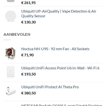
€
261,95
Ubiquiti UP-AirQuality | Vape Detection & Air
Quality Sensor
€
130,30
AANBEVOLEN
Noctua NH-U9S - 92 mm Fan - All Sockets
€
71,90
Ubiquiti UniFi Access Point U6 In-Wall - Wi-Fi 6
€
193,50
Ubiquiti UniFi Protect AI Theta Pro
€
380,50
NETGEAR ProSafe GS105 5-port Gigabit Desktop