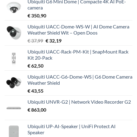
Ubiquiti G6 Mini Dome | Compacte 4K AI PoE-
camera
€
350,90
Ubiquiti UACC-Dome-WS-W | AI Dome Camera
Weather Shield Wit – Open Doos
Oorspronkelijke
Huidige
€
37,99
€
32,19
prijs
prijs
Ubiquiti UACC-Rack-PM-Kit | SnapMount Rack
was:
is:
Kit 20-Pack
€ 37,99.
€ 32,19.
€
62,50
Ubiquiti UACC-G6-Dome-WS | G6 Dome Camera
Weather Shield
€
43,55
Ubiquiti UNVR-G2 | Network Video Recorder G2
€
863,00
Ubiquiti UP-AI-Speaker | UniFi Protect AI
Speaker