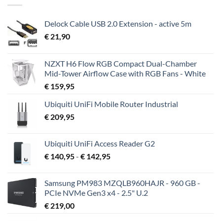
Delock Cable USB 2.0 Extension - active 5m
€
21,90
NZXT H6 Flow RGB Compact Dual-Chamber
Mid-Tower Airflow Case with RGB Fans - White
€
159,95
Ubiquiti UniFi Mobile Router Industrial
€
209,95
Ubiquiti UniFi Access Reader G2
Prijsklasse:
€
140,95
-
€
142,95
€ 140,95
tot
Samsung PM983 MZQLB960HAJR - 960 GB -
€ 142,95
PCIe NVMe Gen3 x4 - 2.5" U.2
€
219,00