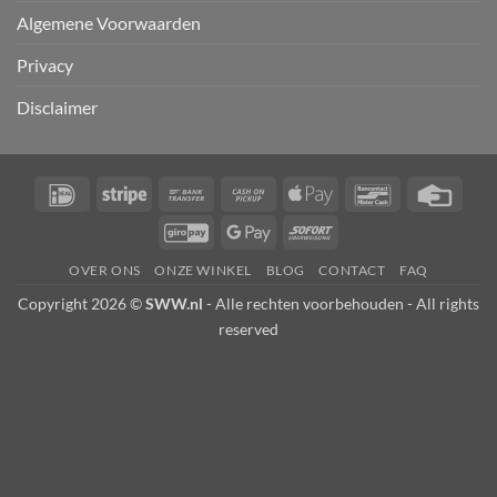
Algemene Voorwaarden
Privacy
Disclaimer
IDeal
Stripe
Bank
Cash
Apple
Bancontact
Credi
Transfer
on
Pay
Card
GiroPay
Google
Sofort
Pickup
Pay
OVER ONS
ONZE WINKEL
BLOG
CONTACT
FAQ
Copyright 2026 ©
SWW.nl
- Alle rechten voorbehouden - All rights
reserved