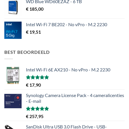
WD Blue WD60EZAZ - 6 TB
€
185,00
Intel Wi-Fi 7 BE202 - No vPro - M.2 2230
€
19,51
BEST BEOORDEELD
Intel Wi-Fi 6E AX210 - No vPro - M.2 2230
Gewaardeerd
€
17,90
5.00
uit 5
Synology Camera License Pack - 4 cameralicenties
- E-mail
Gewaardeerd
€
257,95
5.00
uit 5
SanDisk Ultra USB 3.0 Flash Drive - USB-