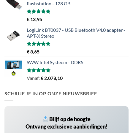
flashstation - 128 GB
Gewaardeerd
€
13,95
5.00
uit 5
LogiLink BT0037 - USB Bluetooth V4.0 adapter -
APT-X Stereo
Gewaardeerd
€
8,65
5.00
uit 5
SWW Intel Systeem - DDR5
Gewaardeerd
Vanaf:
€
2.078,10
5.00
uit 5
SCHRIJF JE IN OP ONZE NIEUWSBRIEF
Blijf op de hoogte
Ontvang exclusieve aanbiedingen!