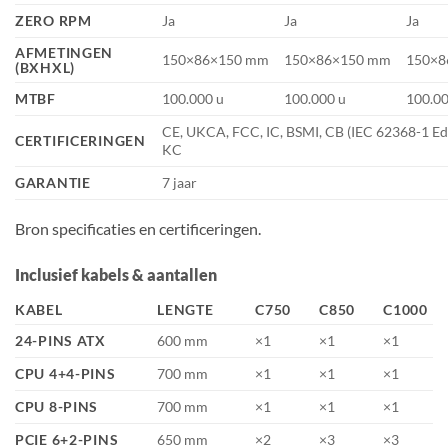
ZERO RPM
Ja
Ja
Ja
AFMETINGEN
150×86×150 mm
150×86×150 mm
150×8
(BXHXL)
MTBF
100.000 u
100.000 u
100.00
CE, UKCA, FCC, IC, BSMI, CB (IEC 62368-1 Ed
CERTIFICERINGEN
KC
GARANTIE
7 jaar
Bron specificaties en certificeringen.
Inclusief kabels & aantallen
KABEL
LENGTE
C750
C850
C1000
24-PINS ATX
600 mm
×1
×1
×1
CPU 4+4-PINS
700 mm
×1
×1
×1
CPU 8-PINS
700 mm
×1
×1
×1
PCIE 6+2-PINS
650 mm
×2
×3
×3