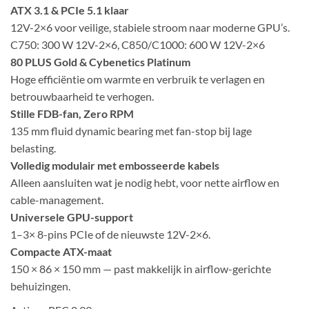
ATX 3.1 & PCIe 5.1 klaar
12V-2×6 voor veilige, stabiele stroom naar moderne GPU’s.
C750: 300 W 12V-2×6, C850/C1000: 600 W 12V-2×6
80 PLUS Gold & Cybenetics Platinum
Hoge efficiëntie om warmte en verbruik te verlagen en
betrouwbaarheid te verhogen.
Stille FDB-fan, Zero RPM
135 mm fluid dynamic bearing met fan-stop bij lage
belasting.
Volledig modulair met embosseerde kabels
Alleen aansluiten wat je nodig hebt, voor nette airflow en
cable-management.
Universele GPU-support
1–3× 8-pins PCIe of de nieuwste 12V-2×6.
Compacte ATX-maat
150 × 86 × 150 mm — past makkelijk in airflow-gerichte
behuizingen.