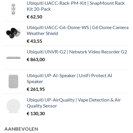
Ubiquiti UACC-Rack-PM-Kit | SnapMount Rack
was:
is:
Kit 20-Pack
€ 37,99.
€ 32,19.
€
62,50
Ubiquiti UACC-G6-Dome-WS | G6 Dome Camera
Weather Shield
€
43,55
Ubiquiti UNVR-G2 | Network Video Recorder G2
€
863,00
Ubiquiti UP-AI-Speaker | UniFi Protect AI
Speaker
€
261,95
Ubiquiti UP-AirQuality | Vape Detection & Air
Quality Sensor
€
130,30
AANBEVOLEN