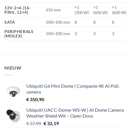
×1
×1
×1
12V-2×6 (16-
650 mm
PINS, 12+4)
(300 W)
(600 W)
(600 W)
SATA
500+100 mm
8
8
8
PERIPHERALS
500+100 mm
3
3
3
(MOLEX)
NIEUW
Ubiquiti G6 Mini Dome | Compacte 4K AI PoE-
camera
€
350,90
Ubiquiti UACC-Dome-WS-W | AI Dome Camera
Weather Shield Wit – Open Doos
Oorspronkelijke
Huidige
€
37,99
€
32,19
prijs
prijs