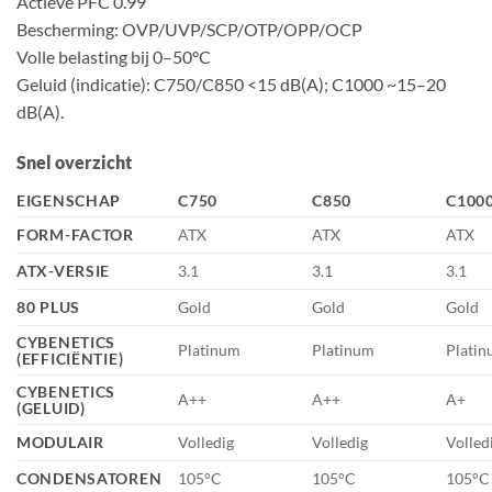
Actieve PFC 0.99
Bescherming: OVP/UVP/SCP/OTP/OPP/OCP
Volle belasting bij 0–50°C
Geluid (indicatie): C750/C850 <15 dB(A); C1000 ~15–20
dB(A).
Snel overzicht
EIGENSCHAP
C750
C850
C100
FORM-FACTOR
ATX
ATX
ATX
ATX-VERSIE
3.1
3.1
3.1
80 PLUS
Gold
Gold
Gold
CYBENETICS
Platinum
Platinum
Plati
(EFFICIËNTIE)
CYBENETICS
A++
A++
A+
(GELUID)
MODULAIR
Volledig
Volledig
Volled
CONDENSATOREN
105°C
105°C
105°C