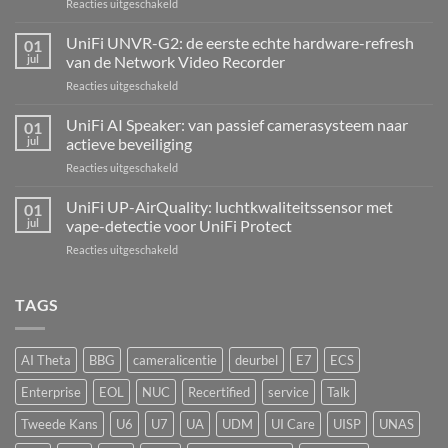
voor
Reacties uitgeschakeld
UniFi
Alarm
UniFi UNVR-G2: de eerste echte hardware-refresh
01
Hub
jul
van de Network Video Recorder
Kit:
voor
Reacties uitgeschakeld
centrale
UniFi
alarmcentrale
UNVR-
UniFi AI Speaker: van passief camerasysteem naar
voor
01
G2:
bedrade
jul
actieve beveiliging
de
inbraaksensoren
voor
Reacties uitgeschakeld
eerste
UniFi
echte
AI
UniFi UP-AirQuality: luchtkwaliteitssensor met
hardware-
01
Speaker:
refresh
jul
vape-detectie voor UniFi Protect
van
van
voor
Reacties uitgeschakeld
passief
de
UniFi
camerasysteem
Network
UP-
naar
Video
AirQuality:
TAGS
actieve
Recorder
luchtkwaliteitssensor
beveiliging
met
vape-
AI Theta
BBG
cameralicentie
deurbel
E7
ECS
detectie
voor
Enterprise
EOL
NUC
Recertified
service
Talk
UniFi
Protect
Tweede Kans
U6
U7
UA
UDM
UI Care
UISP
UNAS