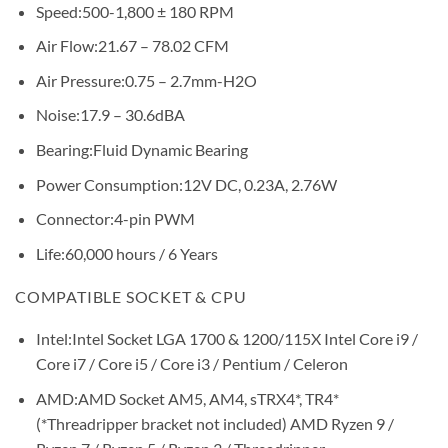
Speed:
500-1,800 ± 180 RPM
Air Flow:
21.67 – 78.02 CFM
Air Pressure:
0.75 – 2.7mm-H2O
Noise:
17.9 – 30.6dBA
Bearing:
Fluid Dynamic Bearing
Power Consumption:
12V DC, 0.23A, 2.76W
Connector:
4-pin PWM
Life:
60,000 hours / 6 Years
COMPATIBLE SOCKET & CPU
Intel:
Intel Socket LGA 1700 & 1200/115X Intel Core i9 /
Core i7 / Core i5 / Core i3 / Pentium / Celeron
AMD:
AMD Socket AM5, AM4, sTRX4*, TR4*
(*Threadripper bracket not included) AMD Ryzen 9 /