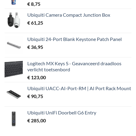
€
8,75
Ubiquiti Camera Compact Junction Box
€
61,25
Ubiquiti 24-Port Blank Keystone Patch Panel
€
36,95
Logitech MX Keys S - Geavanceerd draadloos
verlicht toetsenbord
€
123,00
Ubiquiti UACC-AI-Port-RM | AI Port Rack Mount
€
90,75
Ubiquiti UniFi Doorbell G6 Entry
€
285,00