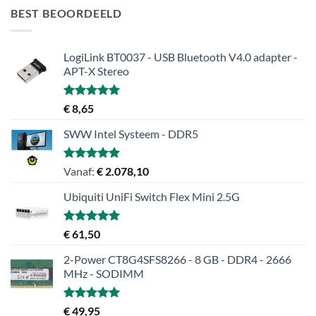
BEST BEOORDEELD
LogiLink BT0037 - USB Bluetooth V4.0 adapter -
APT-X Stereo
Gewaardeerd
€
8,65
5.00
uit 5
SWW Intel Systeem - DDR5
Gewaardeerd
Vanaf:
€
2.078,10
5.00
uit 5
Ubiquiti UniFi Switch Flex Mini 2.5G
Gewaardeerd
€
61,50
5.00
uit 5
2-Power CT8G4SFS8266 - 8 GB - DDR4 - 2666
MHz - SODIMM
Gewaardeerd
€
49,95