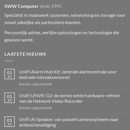
SWW Computer
sinds 1995
Specialist in maatwerk systemen, networking en storage voor
zowel zakelijke als particuliere klanten.
Persoonlijk advies, eerlijke oplossingen en technologie die
gewoon werkt.
LAATSTE NIEUWS
UniFi Alarm Hub Kit: centrale alarmcentrale voor
01
jul
bedrade inbraaksensoren
voor
Reacties uitgeschakeld
UniFi
Alarm
UniFi UNVR-G2: de eerste echte hardware-refresh
01
Hub
jul
van de Network Video Recorder
Kit:
voor
Reacties uitgeschakeld
centrale
UniFi
alarmcentrale
UNVR-
UniFi AI Speaker: van passief camerasysteem naar
voor
01
G2:
bedrade
jul
actieve beveiliging
de
inbraaksensoren