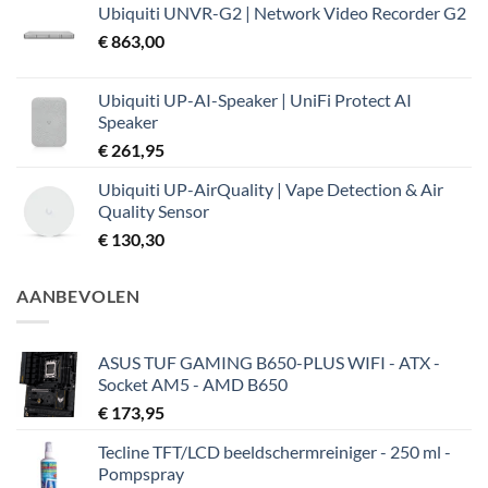
Ubiquiti UNVR-G2 | Network Video Recorder G2
€
863,00
Ubiquiti UP-AI-Speaker | UniFi Protect AI
Speaker
€
261,95
Ubiquiti UP-AirQuality | Vape Detection & Air
Quality Sensor
€
130,30
AANBEVOLEN
ASUS TUF GAMING B650-PLUS WIFI - ATX -
Socket AM5 - AMD B650
€
173,95
Tecline TFT/LCD beeldschermreiniger - 250 ml -
Pompspray