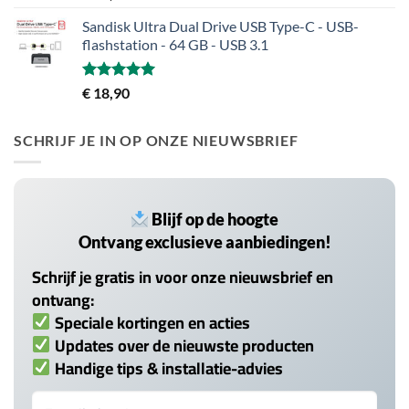
5.00
uit 5
Sandisk Ultra Dual Drive USB Type-C - USB-
flashstation - 64 GB - USB 3.1
Gewaardeerd
€
18,90
5.00
uit 5
SCHRIJF JE IN OP ONZE NIEUWSBRIEF
Blijf op de hoogte
Ontvang exclusieve aanbiedingen!
Schrijf je gratis in voor onze nieuwsbrief en
ontvang:
Speciale kortingen en acties
Updates over de nieuwste producten
Handige tips & installatie-advies