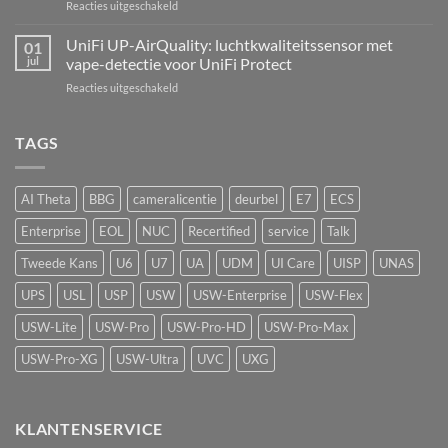
voor
Reacties uitgeschakeld
eerste
UniFi
echte
AI
UniFi UP-AirQuality: luchtkwaliteitssensor met
hardware-
01
Speaker:
refresh
jul
vape-detectie voor UniFi Protect
van
van
voor
Reacties uitgeschakeld
passief
de
UniFi
camerasysteem
Network
UP-
naar
Video
AirQuality:
TAGS
actieve
Recorder
luchtkwaliteitssensor
beveiliging
met
vape-
AI Theta
BBG
cameralicentie
deurbel
E7
ECS
detectie
voor
Enterprise
EOL
NUC
Recertified
service
Talk
UniFi
Protect
Tweede Kans
U6
U7
UA
UDM
UI Care
UISP
UNAS
UPS
USL
USP
USW
USW-Enterprise
USW-Flex
USW-Lite
USW-Pro
USW-Pro-HD
USW-Pro-Max
USW-Pro-XG
USW-Ultra
UVC
UXG
KLANTENSERVICE