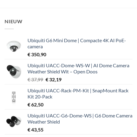
NIEUW
Ubiquiti G6 Mini Dome | Compacte 4K AI PoE-
camera
€
350,90
Ubiquiti UACC-Dome-WS-W | AI Dome Camera
Weather Shield Wit – Open Doos
Oorspronkelijke
Huidige
€
37,99
€
32,19
prijs
prijs
Ubiquiti UACC-Rack-PM-Kit | SnapMount Rack
was:
is:
Kit 20-Pack
€ 37,99.
€ 32,19.
€
62,50
Ubiquiti UACC-G6-Dome-WS | G6 Dome Camera
Weather Shield
€
43,55