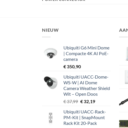
NIEUW
AA
Ubiquiti G6 Mini Dome
| Compacte 4K AI PoE-
camera
€
350,90
Ubiquiti UACC-Dome-
WS-W | AI Dome
Camera Weather Shield
Wit – Open Doos
Oorspronkelijke
Huidige
€
37,99
€
32,19
prijs
prijs
Ubiquiti UACC-Rack-
was:
is:
PM-Kit | SnapMount
€ 37,99.
€ 32,19.
Rack Kit 20-Pack