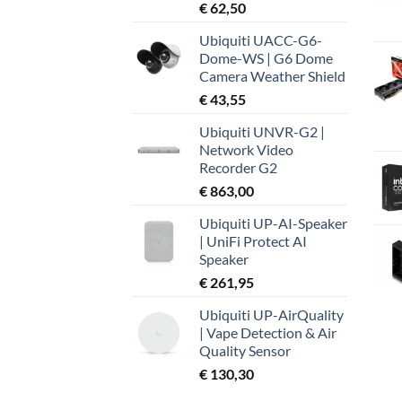
€
62,50
Ubiquiti UACC-G6-
Dome-WS | G6 Dome
Camera Weather Shield
€
43,55
Ubiquiti UNVR-G2 |
Network Video
Recorder G2
€
863,00
Ubiquiti UP-AI-Speaker
| UniFi Protect AI
Speaker
€
261,95
Ubiquiti UP-AirQuality
| Vape Detection & Air
Quality Sensor
€
130,30