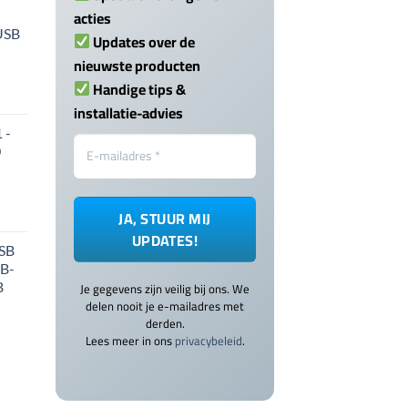
acties
USB
Updates over de
nieuwste producten
Handige tips &
installatie-advies
 -
0
USB
SB-
B
Je gegevens zijn veilig bij ons. We
delen nooit je e-mailadres met
derden.
Lees meer in ons
privacybeleid
.