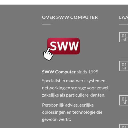
OVER SWW COMPUTER
LA
01
jul
01
jul
SWW Computer
sinds 1995
Specialist in maatwerk systemen,
networking en storage voor zowel
zakelijke als particuliere klanten.
01
jul
Persoonlijk advies, eerlijke
oplossingen en technologie die
gewoon werkt.
01