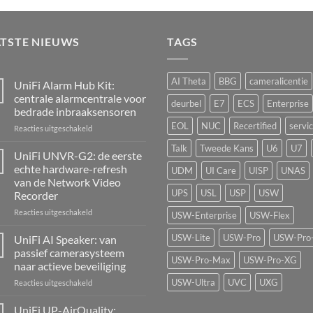
ATSTE NIEUWS
TAGS
AI Theta
BBG
cameralicentie
UniFi Alarm Hub Kit:
centrale alarmcentrale voor
deurbel
E7
ECS
Enterprise
bedrade inbraaksensoren
EOL
NUC
Recertified
servi
voor
Reacties uitgeschakeld
UniFi
Talk
Tweede Kans
U6
U7
Alarm
UniFi UNVR-G2: de eerste
Hub
echte hardware-refresh
UDM
UI Care
UISP
UNAS
Kit:
van de Network Video
centrale
UPS
USL
USP
USW
Recorder
alarmcentrale
voor
voor
Reacties uitgeschakeld
USW-Enterprise
USW-Flex
bedrade
UniFi
inbraaksensoren
UNVR-
USW-Lite
USW-Pro
USW-Pro
UniFi AI Speaker: van
G2:
passief camerasysteem
de
USW-Pro-Max
USW-Pro-XG
naar actieve beveiliging
eerste
USW-Ultra
UVC
UXG
voor
Reacties uitgeschakeld
echte
UniFi
hardware-
AI
refresh
UniFi UP-AirQuality: