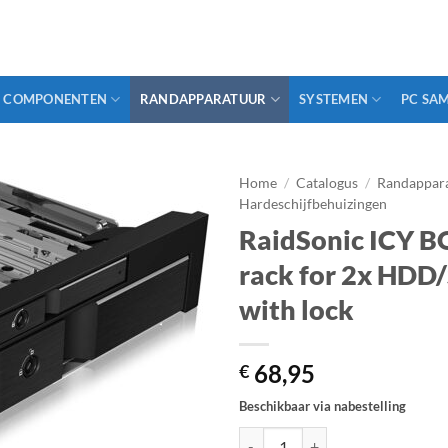
COMPONENTEN
RANDAPPARATUUR
SYSTEMEN
PC SA
Home
/
Catalogus
/
Randappar
Hardeschijfbehuizingen
RaidSonic ICY B
rack for 2x HDD/
with lock
68,95
€
Beschikbaar via nabestelling
RaidSonic ICY BOX IB-173SSK - Mo