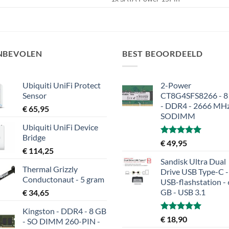
NBEVOLEN
BEST BEOORDEELD
Ubiquiti UniFi Protect
2-Power
Sensor
CT8G4SFS8266 - 8
- DDR4 - 2666 MHz
€
65,95
SODIMM
Ubiquiti UniFi Device
Bridge
Gewaardeerd
€
49,95
€
114,25
5.00
uit 5
Sandisk Ultra Dual
Thermal Grizzly
Drive USB Type-C -
Conductonaut - 5 gram
USB-flashstation -
GB - USB 3.1
€
34,65
Kingston - DDR4 - 8 GB
Gewaardeerd
€
18,90
- SO DIMM 260-PIN -
5.00
uit 5