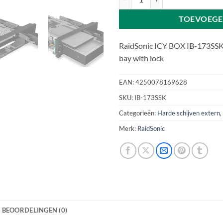
TOEVOEGE
RaidSonic ICY BOX IB-173SSK 
bay with lock
EAN:
4250078169628
SKU:
IB-173SSK
Categorieën:
Harde schijven extern
,
Merk:
RaidSonic
BEOORDELINGEN (0)