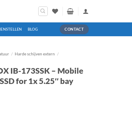
MENSTELLEN
BLOG
CONTACT
atuur
/
Harde schijven extern
/
OX IB-173SSK – Mobile
SSD for 1x 5.25″ bay
bile rack for 2x HDD/SSD for 1x 5.25" bay with lock aantal