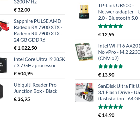
3200 MHz
TP-Link UB500 -
€
32,00
Netwerkadapter - 
2.0 - Bluetooth 5.0
Sapphire PULSE AMD
Radeon RX 7900 XTX -
Radeon RX 7900 XTX -
Gewaardeerd
€
12,95
5.00
uit 5
24 GB GDDR6
Intel Wi-Fi 6 AX201
€
1.022,50
No vPro - M.2 223
(CNVio2)
Intel Core Ultra i9 285K
/ 3.7 GHz processor
€
604,95
Gewaardeerd
€
13,90
5.00
uit 5
Ubiquiti Reader Pro
SanDisk Ultra Fit 
Junction Box - Black
3.1 Flash Drive - U
flashstation - 64 G
€
36,95
Gewaardeerd
€
14,90
5.00
uit 5