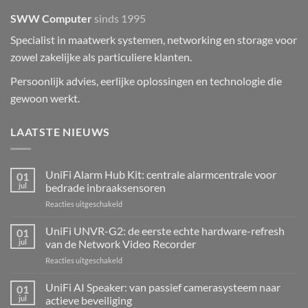
SWW Computer
sinds 1995
Specialist in maatwerk systemen, networking en storage voor
zowel zakelijke als particuliere klanten.
Persoonlijk advies, eerlijke oplossingen en technologie die
gewoon werkt.
LAATSTE NIEUWS
UniFi Alarm Hub Kit: centrale alarmcentrale voor
01
jul
bedrade inbraaksensoren
voor
Reacties uitgeschakeld
UniFi
Alarm
UniFi UNVR-G2: de eerste echte hardware-refresh
01
Hub
jul
van de Network Video Recorder
Kit:
voor
Reacties uitgeschakeld
centrale
UniFi
alarmcentrale
UNVR-
UniFi AI Speaker: van passief camerasysteem naar
voor
01
G2:
bedrade
jul
actieve beveiliging
de