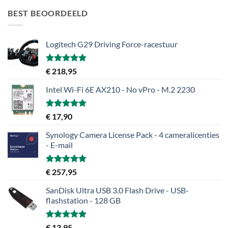
BEST BEOORDEELD
Logitech G29 Driving Force-racestuur
Gewaardeerd
€
218,95
5.00
uit 5
Intel Wi-Fi 6E AX210 - No vPro - M.2 2230
Gewaardeerd
€
17,90
5.00
uit 5
Synology Camera License Pack - 4 cameralicenties
- E-mail
Gewaardeerd
€
257,95
5.00
uit 5
SanDisk Ultra USB 3.0 Flash Drive - USB-
flashstation - 128 GB
Gewaardeerd
€
13,95