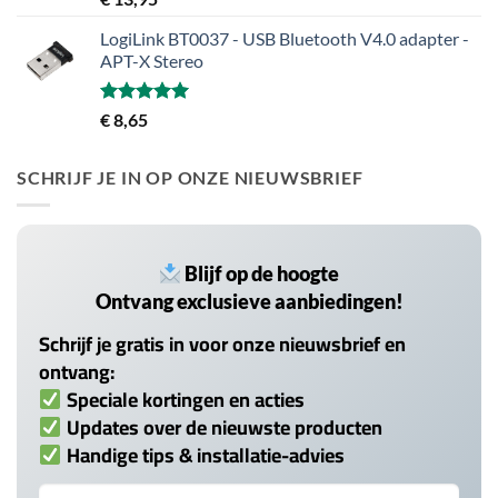
5.00
uit 5
LogiLink BT0037 - USB Bluetooth V4.0 adapter -
APT-X Stereo
Gewaardeerd
€
8,65
5.00
uit 5
SCHRIJF JE IN OP ONZE NIEUWSBRIEF
Blijf op de hoogte
Ontvang exclusieve aanbiedingen!
Schrijf je gratis in voor onze nieuwsbrief en
ontvang:
Speciale kortingen en acties
Updates over de nieuwste producten
Handige tips & installatie-advies