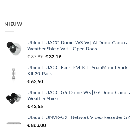
NIEUW
Ubiquiti UACC-Dome-WS-W | AI Dome Camera
Weather Shield Wit – Open Doos
Oorspronkelijke
Huidige
€
37,99
€
32,19
prijs
prijs
Ubiquiti UACC-Rack-PM-Kit | SnapMount Rack
was:
is:
Kit 20-Pack
€ 37,99.
€ 32,19.
€
62,50
Ubiquiti UACC-G6-Dome-WS | G6 Dome Camera
Weather Shield
€
43,55
Ubiquiti UNVR-G2 | Network Video Recorder G2
€
863,00