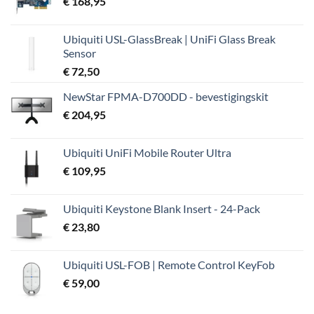
€
168,95
Ubiquiti USL-GlassBreak | UniFi Glass Break
Sensor
€
72,50
NewStar FPMA-D700DD - bevestigingskit
€
204,95
Ubiquiti UniFi Mobile Router Ultra
€
109,95
Ubiquiti Keystone Blank Insert - 24-Pack
€
23,80
Ubiquiti USL-FOB | Remote Control KeyFob
€
59,00