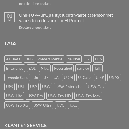
inbraaksensoren
voor
Reacties uitgeschakeld
eerste
UniFi
echte
AI
UniFi UP-AirQuality: luchtkwaliteitssensor met
hardware-
01
Speaker:
refresh
jul
vape-detectie voor UniFi Protect
van
van
voor
Reacties uitgeschakeld
passief
de
UniFi
camerasysteem
Network
UP-
naar
Video
AirQuality:
TAGS
actieve
Recorder
luchtkwaliteitssensor
beveiliging
met
vape-
AI Theta
BBG
cameralicentie
deurbel
E7
ECS
detectie
voor
Enterprise
EOL
NUC
Recertified
service
Talk
UniFi
Protect
Tweede Kans
U6
U7
UA
UDM
UI Care
UISP
UNAS
UPS
USL
USP
USW
USW-Enterprise
USW-Flex
USW-Lite
USW-Pro
USW-Pro-HD
USW-Pro-Max
USW-Pro-XG
USW-Ultra
UVC
UXG
KLANTENSERVICE