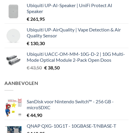
Ubiquiti UP-AI-Speaker | UniFi Protect AI
Speaker
€
261,95
Ubiquiti UP-AirQuality | Vape Detection & Air
Quality Sensor
€
130,30
Ubiquiti UACC-OM-MM-10G-D-2 | 10G Multi-
Mode Optical Module 2-Pack Open Doos
Oorspronkelijke
Huidige
€
43,50
€
38,50
prijs
prijs
was:
is:
AANBEVOLEN
€ 43,50.
€ 38,50.
SanDisk voor Nintendo Switch™ - 256 GB -
microSDXC
€
44,90
QNAP QXG-10G1T - 10GBASE-T/NBASE-T