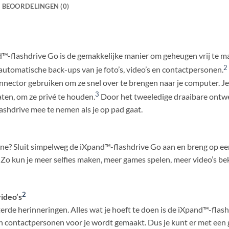
BEOORDELINGEN (0)
-flashdrive Go is de gemakkelijke manier om geheugen vrij te ma
2
automatische back-ups van je foto’s, video’s en contactpersonen.
connector gebruiken om ze snel over te brengen naar je computer. J
3
en, om ze privé te houden.
Door het tweeledige draaibare ontw
 flashdrive mee te nemen als je op pad gaat.
e? Sluit simpelweg de iXpand™-flashdrive Go aan en breng op ee
Zo kun je meer selfies maken, meer games spelen, meer video’s bek
2
ideo’s
erde herinneringen. Alles wat je hoeft te doen is de iXpand™-fla
en contactpersonen voor je wordt gemaakt. Dus je kunt er met een ge