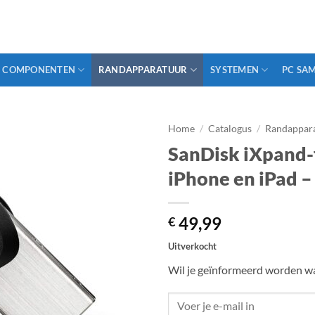
COMPONENTEN
RANDAPPARATUUR
SYSTEMEN
PC SA
Home
/
Catalogus
/
Randappar
SanDisk iXpand-
iPhone en iPad –
49,99
€
Uitverkocht
Wil je geïnformeerd worden wa