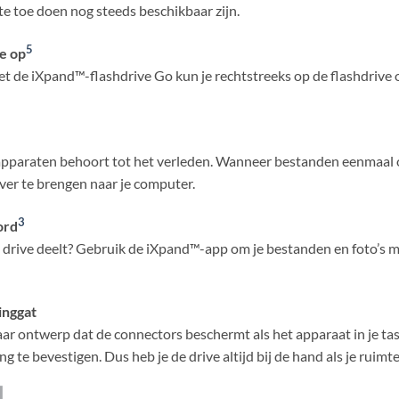
te toe doen nog steeds beschikbaar zijn.
5
e op
Met de iXpand™-flashdrive Go kun je rechtstreeks op de flashdriv
 apparaten behoort tot het verleden. Wanneer bestanden eenmaal o
ver te brengen naar je computer.
3
ord
 je drive deelt? Gebruik de iXpand™-app om je bestanden en foto’s
inggat
r ontwerp dat de connectors beschermt als het apparaat in je tas 
ng te bevestigen. Dus heb je de drive altijd bij de hand als je ruimt