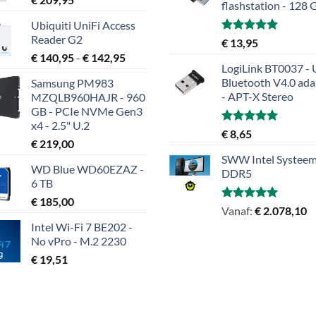
flashstation - 128 
Ubiquiti UniFi Access
Reader G2
Gewaardeerd
€
13,95
5.00
uit 5
Prijsklasse:
€
140,95
-
€
142,95
LogiLink BT0037 -
€ 140,95
Bluetooth V4.0 ada
Samsung PM983
tot
- APT-X Stereo
MZQLB960HAJR - 960
€ 142,95
GB - PCIe NVMe Gen3
x4 - 2.5" U.2
Gewaardeerd
€
8,65
€
219,00
5.00
uit 5
SWW Intel Systeem
WD Blue WD60EZAZ -
DDR5
6 TB
€
185,00
Gewaardeerd
Vanaf:
€
2.078,10
5.00
uit 5
Intel Wi-Fi 7 BE202 -
No vPro - M.2 2230
€
19,51