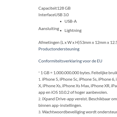
Capaciteit
128 GB
Interface
USB 3.0
USB-A
Aansluiting
Lightning
Afmetingen (L x W x H)
53mm x 12mm x 12
Productondersteuning
Conformiteitsverklaring voor de EU
1 GB = 1.000.000.000 bytes. Feitelijke bru
*
iPhone 5, iPhone 5c, iPhone 5s, iPhone 6, 
1.
X, iPhone Xs, iPhone Xs Max, iPhone XR, iPad
app en iOS 10.0.2 of hoger aanbevolen.
iXpand Drive-app vereist. Beschikbaar om
2.
binnen app-instellingen.
Wachtwoordbeveiliging wordt ondersteun
3.