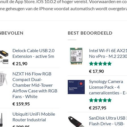
it de App Store. iOS 10.0.2 of hoger vereist. Voorwaarden en con
rne geheugen van de iPhone voordat automatisch wordt overgebra
NBEVOLEN
BEST BEOORDEELD
Delock Cable USB 2.0
Intel Wi-Fi 6E AX21
Extension - active 5m
No vPro - M.2 223
€
21,90
Gewaardeerd
€
17,90
NZXT H6 Flow RGB
5.00
uit 5
Compact Dual-
Synology Camera
Chamber Mid-Tower
License Pack - 4
Airflow Case with RGB
cameralicenties - E
Fans - White
€
159,95
Gewaardeerd
€
257,95
5.00
uit 5
Ubiquiti UniFi Mobile
SanDisk Ultra USB 
Router Industrial
Flash Drive - USB-
€
209,95