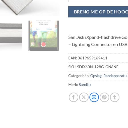
BRENG ME OP DE HOO
SanDisk iXpand-flashdrive Go
– Lightning Connector en USB
EAN:
0619659169411
SKU:
SDIX60N-128G-GN6NE
Categorieën:
Opslag
,
Randapparatuu
Merk:
Sandisk