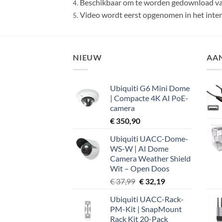
Beschikbaar om te worden gedownload vanu
4.
Video wordt eerst opgenomen in het inte
5.
NIEUW
AA
Ubiquiti G6 Mini Dome
| Compacte 4K AI PoE-
camera
€
350,90
Ubiquiti UACC-Dome-
WS-W | AI Dome
Camera Weather Shield
Wit – Open Doos
Oorspronkelijke
Huidige
€
37,99
€
32,19
prijs
prijs
Ubiquiti UACC-Rack-
was:
is:
PM-Kit | SnapMount
€ 37,99.
€ 32,19.
Rack Kit 20-Pack