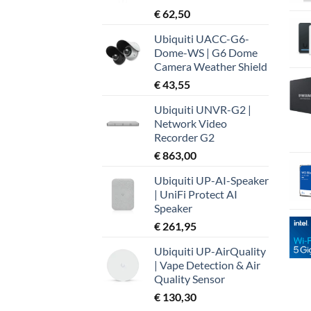
€
62,50
Ubiquiti UACC-G6-
Dome-WS | G6 Dome
Camera Weather Shield
€
43,55
Ubiquiti UNVR-G2 |
Network Video
Recorder G2
€
863,00
Ubiquiti UP-AI-Speaker
| UniFi Protect AI
Speaker
€
261,95
Ubiquiti UP-AirQuality
| Vape Detection & Air
Quality Sensor
€
130,30