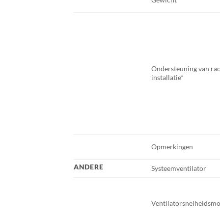
Ondersteuning van rac
installatie*
Opmerkingen
ANDERE
Systeemventilator
Ventilatorsnelheidsm