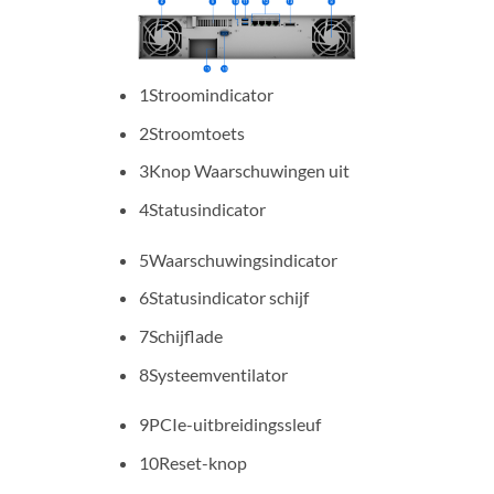
1Stroomindicator
2Stroomtoets
3Knop Waarschuwingen uit
4Statusindicator
5Waarschuwingsindicator
6Statusindicator schijf
7Schijflade
8Systeemventilator
9PCIe-uitbreidingssleuf
10Reset-knop