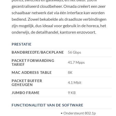
gecentraliseerd cloudbeheer. Omada creëert een zeer
schaalbaar netwerk dat via één interface kan worden
bediend. Zowel bekabelde als draadloze verbindingen
zijn mogelijk, dus ideaal voor gebruik in de horeca, het
onderwijs, de detailhandel, kantoren enzovoort.
PRESTATIE
BANDBREEDTE/BACKPLANE
56 Gbps
PACKET FORWARDING
41.7 Mpps
TARIEF
MAC ADDRESS TABLE
8K
PACKET BUFFER
4.1 Mbit
GEHEUGEN
JUMBO FRAME
9 KB
FUNCTIONALITEIT VAN DE SOFTWARE
• Ondersteunt 802.1p