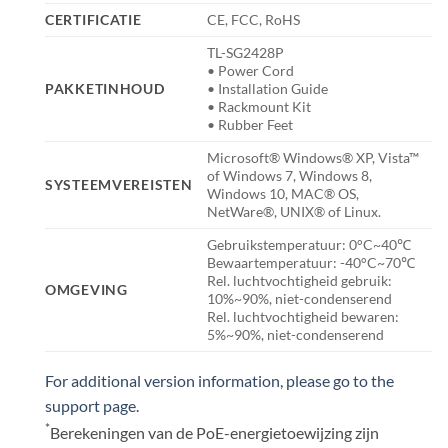
CERTIFICATIE
CE, FCC, RoHS
TL-SG2428P
• Power Cord
PAKKETINHOUD
• Installation Guide
• Rackmount Kit
• Rubber Feet
Microsoft® Windows® XP, Vista™
of Windows 7, Windows 8,
SYSTEEMVEREISTEN
Windows 10, MAC® OS,
NetWare®, UNIX® of Linux.
Gebruikstemperatuur: 0°C~40℃
Bewaartemperatuur: -40°C~70℃
Rel. luchtvochtigheid gebruik:
OMGEVING
10%~90%, niet-condenserend
Rel. luchtvochtigheid bewaren:
5%~90%, niet-condenserend
For additional version information, please go to the
support page.
*
Berekeningen van de PoE-energietoewijzing zijn