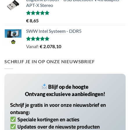
APT-X Stereo
Gewaardeerd
€
8,65
5.00
uit 5
SWW Intel Systeem - DDR5
Gewaardeerd
Vanaf:
€
2.078,10
5.00
uit 5
SCHRIJF JE IN OP ONZE NIEUWSBRIEF
Blijf op de hoogte
Ontvang exclusieve aanbiedingen!
Schrijf je gratis in voor onze nieuwsbrief en
ontvang:
Speciale kortingen en acties
Updates over de nieuwste producten