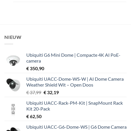
NIEUW
Ubiquiti G6 Mini Dome | Compacte 4K AI PoE-
camera
€
350,90
Ubiquiti UACC-Dome-WS-W | AI Dome Camera
Weather Shield Wit – Open Doos
Oorspronkelijke
Huidige
€
37,99
€
32,19
prijs
prijs
Ubiquiti UACC-Rack-PM-Kit | SnapMount Rack
was:
is:
Kit 20-Pack
€ 37,99.
€ 32,19.
€
62,50
Ubiquiti UACC-G6-Dome-WS | G6 Dome Camera