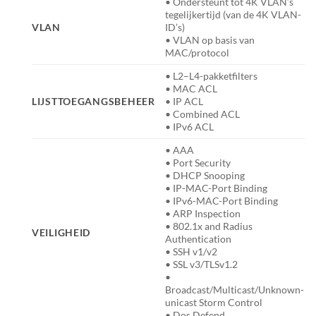
• Ondersteunt tot 4K VLAN’s
tegelijkertijd (van de 4K VLAN-
VLAN
ID’s)
• VLAN op basis van
MAC/protocol
• L2–L4-pakketfilters
• MAC ACL
LIJSTTOEGANGSBEHEER
• IP ACL
• Combined ACL
• IPv6 ACL
• AAA
• Port Security
• DHCP Snooping
• IP-MAC-Port Binding
• IPv6-MAC-Port Binding
• ARP Inspection
• 802.1x and Radius
VEILIGHEID
Authentication
• SSH v1/v2
• SSL v3/TLSv1.2
•
Broadcast/Multicast/Unknown-
unicast Storm Control
• Dos Defend