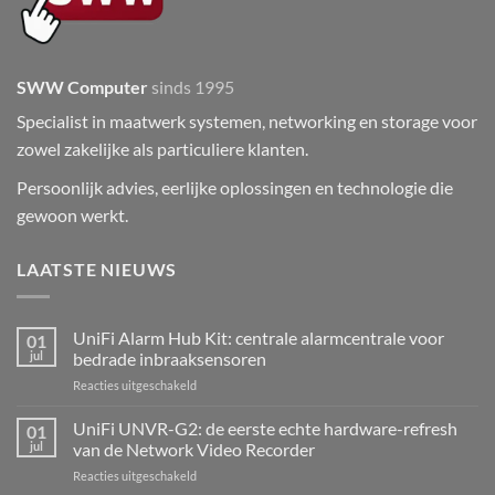
SWW Computer
sinds 1995
Specialist in maatwerk systemen, networking en storage voor
zowel zakelijke als particuliere klanten.
Persoonlijk advies, eerlijke oplossingen en technologie die
gewoon werkt.
LAATSTE NIEUWS
UniFi Alarm Hub Kit: centrale alarmcentrale voor
01
jul
bedrade inbraaksensoren
voor
Reacties uitgeschakeld
UniFi
Alarm
UniFi UNVR-G2: de eerste echte hardware-refresh
01
Hub
jul
van de Network Video Recorder
Kit:
voor
Reacties uitgeschakeld
centrale
UniFi