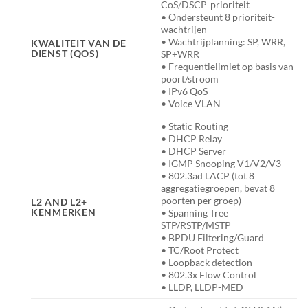
CoS/DSCP-prioriteit
• Ondersteunt 8 prioriteit-
wachtrijen
• Wachtrijplanning: SP, WRR,
KWALITEIT VAN DE
DIENST (QOS)
SP+WRR
• Frequentielimiet op basis van
poort/stroom
• IPv6 QoS
• Voice VLAN
• Static Routing
• DHCP Relay
• DHCP Server
• IGMP Snooping V1/V2/V3
• 802.3ad LACP (tot 8
aggregatiegroepen, bevat 8
poorten per groep)
L2 AND L2+
KENMERKEN
• Spanning Tree
STP/RSTP/MSTP
• BPDU Filtering/Guard
• TC/Root Protect
• Loopback detection
• 802.3x Flow Control
• LLDP, LLDP-MED