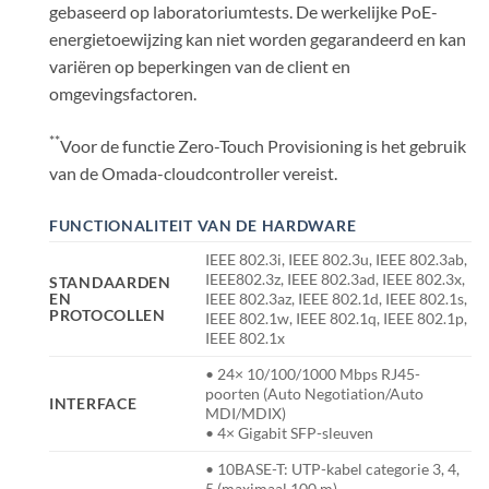
gebaseerd op laboratoriumtests. De werkelijke PoE-
energietoewijzing kan niet worden gegarandeerd en kan
variëren op beperkingen van de client en
omgevingsfactoren.
**
Voor de functie Zero-Touch Provisioning is het gebruik
van de Omada-cloudcontroller vereist.
FUNCTIONALITEIT VAN DE HARDWARE
IEEE 802.3i, IEEE 802.3u, IEEE 802.3ab,
IEEE802.3z, IEEE 802.3ad, IEEE 802.3x,
STANDAARDEN
EN
IEEE 802.3az, IEEE 802.1d, IEEE 802.1s,
PROTOCOLLEN
IEEE 802.1w, IEEE 802.1q, IEEE 802.1p,
IEEE 802.1x
• 24× 10/100/1000 Mbps RJ45-
poorten (Auto Negotiation/Auto
INTERFACE
MDI/MDIX)
• 4× Gigabit SFP-sleuven
• 10BASE-T: UTP-kabel categorie 3, 4,
5 (maximaal 100 m)