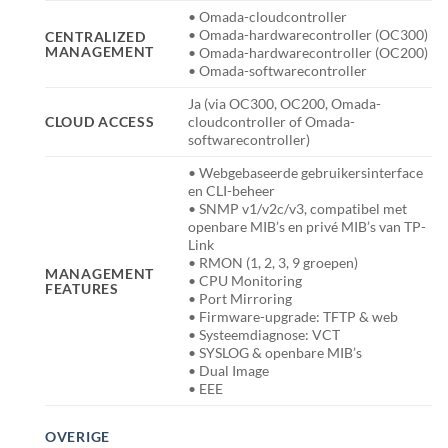
• Omada-cloudcontroller
• Omada-hardwarecontroller (OC300)
CENTRALIZED
MANAGEMENT
• Omada-hardwarecontroller (OC200)
• Omada-softwarecontroller
Ja (via OC300, OC200, Omada-
CLOUD ACCESS
cloudcontroller of Omada-
softwarecontroller)
• Webgebaseerde gebruikersinterface
en CLI-beheer
• SNMP v1/v2c/v3, compatibel met
openbare MIB’s en privé MIB’s van TP-
Link
• RMON (1, 2, 3, 9 groepen)
MANAGEMENT
• CPU Monitoring
FEATURES
• Port Mirroring
• Firmware-upgrade: TFTP & web
• Systeemdiagnose: VCT
• SYSLOG & openbare MIB’s
• Dual Image
• EEE
OVERIGE