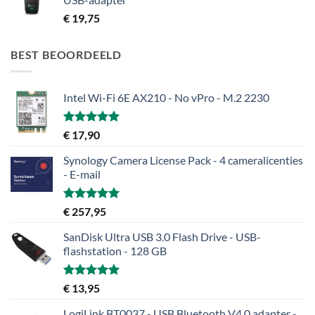
€
19,75
BEST BEOORDEELD
Intel Wi-Fi 6E AX210 - No vPro - M.2 2230
Gewaardeerd
€
17,90
5.00
uit 5
Synology Camera License Pack - 4 cameralicenties
- E-mail
Gewaardeerd
€
257,95
5.00
uit 5
SanDisk Ultra USB 3.0 Flash Drive - USB-
flashstation - 128 GB
Gewaardeerd
€
13,95
5.00
uit 5
LogiLink BT0037 - USB Bluetooth V4.0 adapter -