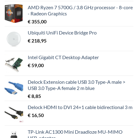
AMD Ryzen 7 5700G / 3.8 GHz processor - 8-core
- Radeon Graphics
€
355,00
Ubiquiti UniFi Device Bridge Pro
€
218,95
Intel Gigabit CT Desktop Adapter
€
59,00
Delock Extension cable USB 3.0 Type-A male >
USB 3.0 Type-A female 2 m blue
€
8,85
Delock HDMI to DVI 24+1 cable bidirectional 3 m
€
16,50
TP-Link AC1300 Mini Draadloze MU-MIMO
USB-adapter