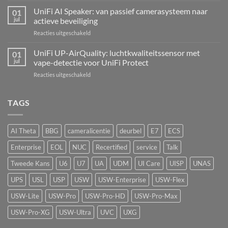
alarmcentrale
UNVR-
UniFi AI Speaker: van passief camerasysteem naar
voor
01
G2:
bedrade
jul
actieve beveiliging
de
inbraaksensoren
voor
Reacties uitgeschakeld
eerste
UniFi
echte
AI
UniFi UP-AirQuality: luchtkwaliteitssensor met
hardware-
01
Speaker:
refresh
jul
vape-detectie voor UniFi Protect
van
van
voor
Reacties uitgeschakeld
passief
de
UniFi
camerasysteem
Network
UP-
naar
Video
AirQuality:
TAGS
actieve
Recorder
luchtkwaliteitssensor
beveiliging
met
vape-
AI Theta
BBG
cameralicentie
deurbel
E7
ECS
detectie
voor
Enterprise
EOL
NUC
Recertified
service
Talk
UniFi
Protect
Tweede Kans
U6
U7
UA
UDM
UI Care
UISP
UNAS
UPS
USL
USP
USW
USW-Enterprise
USW-Flex
USW-Lite
USW-Pro
USW-Pro-HD
USW-Pro-Max
USW-Pro-XG
USW-Ultra
UVC
UXG