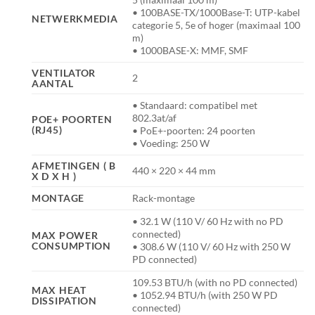
• 100BASE-TX/1000Base-T: UTP-kabel
NETWERKMEDIA
categorie 5, 5e of hoger (maximaal 100
m)
• 1000BASE-X: MMF, SMF
VENTILATOR
2
AANTAL
• Standaard: compatibel met
802.3at/af
POE+ POORTEN
(RJ45)
• PoE+-poorten: 24 poorten
• Voeding: 250 W
AFMETINGEN ( B
440 × 220 × 44 mm
X D X H )
MONTAGE
Rack-montage
• 32.1 W (110 V/ 60 Hz with no PD
connected)
MAX POWER
CONSUMPTION
• 308.6 W (110 V/ 60 Hz with 250 W
PD connected)
109.53 BTU/h (with no PD connected)
MAX HEAT
• 1052.94 BTU/h (with 250 W PD
DISSIPATION
connected)