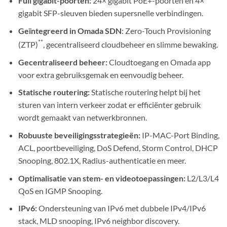
Full gigabit-poorten:
24× gigabit PoE+-poorten en 4×
gigabit SFP-sleuven bieden supersnelle verbindingen.
Geïntegreerd in Omada SDN
: Zero-Touch Provisioning
**
(ZTP)
, gecentraliseerd cloudbeheer en slimme bewaking.
Gecentraliseerd beheer:
Cloudtoegang en Omada app
voor extra gebruiksgemak en eenvoudig beheer.
Statische routering:
Statische routering helpt bij het
sturen van intern verkeer zodat er efficiënter gebruik
wordt gemaakt van netwerkbronnen.
Robuuste beveiligingsstrategieën:
IP-MAC-Port Binding,
ACL, poortbeveiliging, DoS Defend, Storm Control, DHCP
Snooping, 802.1X, Radius-authenticatie en meer.
Optimalisatie van stem- en videotoepassingen:
L2/L3/L4
QoS en IGMP Snooping.
IPv6:
Ondersteuning van IPv6 met dubbele IPv4/IPv6
stack, MLD snooping, IPv6 neighbor discovery.