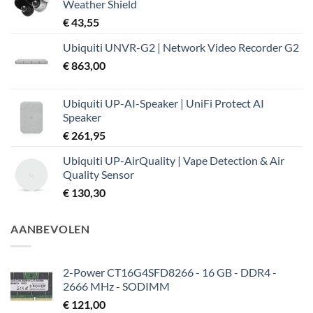
Weather Shield
€
43,55
Ubiquiti UNVR-G2 | Network Video Recorder G2
€
863,00
Ubiquiti UP-AI-Speaker | UniFi Protect AI
Speaker
€
261,95
Ubiquiti UP-AirQuality | Vape Detection & Air
Quality Sensor
€
130,30
AANBEVOLEN
2-Power CT16G4SFD8266 - 16 GB - DDR4 -
2666 MHz - SODIMM
€
121,00