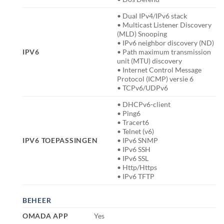
• Dual IPv4/IPv6 stack
• Multicast Listener Discovery
(MLD) Snooping
• IPv6 neighbor discovery (ND)
IPV6
• Path maximum transmission
unit (MTU) discovery
• Internet Control Message
Protocol (ICMP) versie 6
• TCPv6/UDPv6
• DHCPv6-client
• Ping6
• Tracert6
• Telnet (v6)
IPV6 TOEPASSINGEN
• IPv6 SNMP
• IPv6 SSH
• IPv6 SSL
• Http/Https
• IPv6 TFTP
BEHEER
OMADA APP
Yes