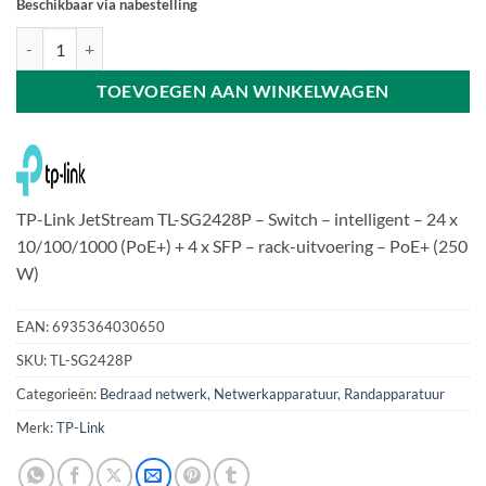
Beschikbaar via nabestelling
TP-Link JetStream TL-SG2428P - switch - 24 x Gigabit (PoE+) + 4 x SFP
TOEVOEGEN AAN WINKELWAGEN
TP-Link JetStream TL-SG2428P – Switch – intelligent – 24 x
10/100/1000 (PoE+) + 4 x SFP – rack-uitvoering – PoE+ (250
W)
EAN:
6935364030650
SKU:
TL-SG2428P
Categorieën:
Bedraad netwerk
,
Netwerkapparatuur
,
Randapparatuur
Merk:
TP-Link