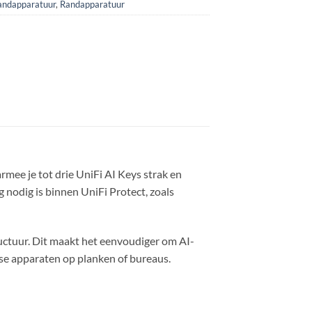
andapparatuur
,
Randapparatuur
mee je tot drie UniFi AI Keys strak en
g nodig is binnen UniFi Protect, zoals
ructuur. Dit maakt het eenvoudiger om AI-
sse apparaten op planken of bureaus.