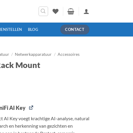
MENSTELLEN
BLOG
CONTACT
atuur
/
Netwerkapparatuur
/
Accessoires
 Rack Mount
niFi AI Key
t AI Key voegt krachtige AI-analyse, natural
arch en herkenning van gezichten en