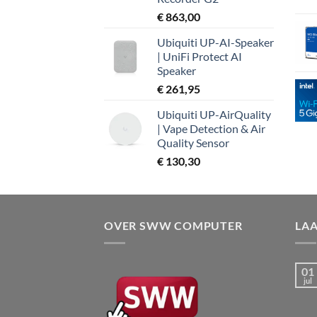
€
863,00
Ubiquiti UP-AI-Speaker
| UniFi Protect AI
Speaker
€
261,95
Ubiquiti UP-AirQuality
| Vape Detection & Air
Quality Sensor
€
130,30
OVER SWW COMPUTER
LA
01
jul