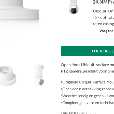
2K (4MP) v
Ubiquiti Un
- 2x optical
rated casin
Voeg toe 
TOEVOEGE
Open doos Ubiquiti surface m
PTZ camera, geschikt voor bi
Originele Ubiquiti surface mou
Open doos: verpakking geopend
Weerbestendig en geschikt vo
Compleet geleverd en technisc
EAN:
0810084693988