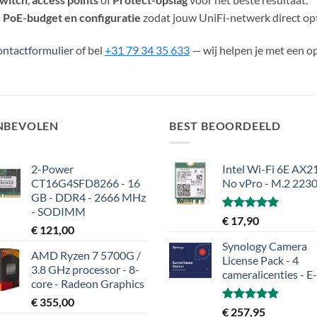
, PoE-budget en configuratie
zodat jouw UniFi-netwerk direct opt
ontactformulier
of bel
+31 79 34 35 633
— wij helpen je met een o
NBEVOLEN
BEST BEOORDEELD
2-Power
Intel Wi-Fi 6E AX21
CT16G4SFD8266 - 16
No vPro - M.2 223
GB - DDR4 - 2666 MHz
- SODIMM
Gewaardeerd
€
17,90
€
121,00
5.00
uit 5
Synology Camera
AMD Ryzen 7 5700G /
License Pack - 4
3.8 GHz processor - 8-
cameralicenties - E
core - Radeon Graphics
€
355,00
Gewaardeerd
€
257,95