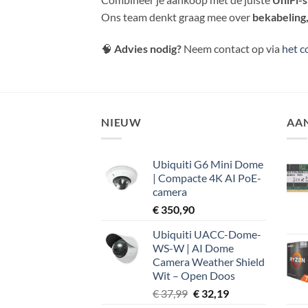
Ons team denkt graag mee over
bekabeling
🧠
Advies nodig?
Neem contact op via
het c
NIEUW
AA
Ubiquiti G6 Mini Dome
| Compacte 4K AI PoE-
camera
€
350,90
Ubiquiti UACC-Dome-
WS-W | AI Dome
Camera Weather Shield
Wit – Open Doos
Oorspronkelijke
Huidige
€
37,99
€
32,19
prijs
prijs