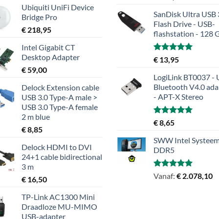
5.00
uit 5
Ubiquiti UniFi Device
SanDisk Ultra USB 
Bridge Pro
Flash Drive - USB-
€
218,95
flashstation - 128 
Intel Gigabit CT
Desktop Adapter
Gewaardeerd
€
13,95
5.00
uit 5
€
59,00
LogiLink BT0037 -
Bluetooth V4.0 ada
Delock Extension cable
- APT-X Stereo
USB 3.0 Type-A male >
USB 3.0 Type-A female
2 m blue
Gewaardeerd
€
8,65
€
8,85
5.00
uit 5
SWW Intel Systeem
Delock HDMI to DVI
DDR5
24+1 cable bidirectional
3 m
Gewaardeerd
Vanaf:
€
2.078,10
€
16,50
5.00
uit 5
TP-Link AC1300 Mini
Draadloze MU-MIMO
USB-adapter