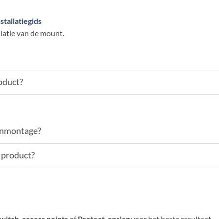
tallatiegids
llatie van de mount.
roduct?
tenmontage?
s product?
switch
,
access points
of
Protect-opslag
voor het beste resultaat.