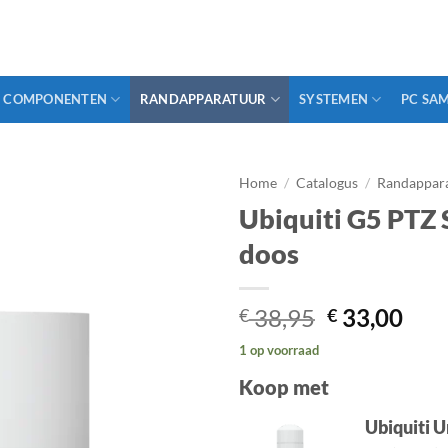
COMPONENTEN
RANDAPPARATUUR
SYSTEMEN
PC SA
Home
/
Catalogus
/
Randappar
Ubiquiti G5 PTZ
doos
Oorspronke
Hui
38,95
33,00
€
€
prijs
prij
1 op voorraad
was:
is:
€ 38,95.
€ 33
Koop met
Ubiquiti U