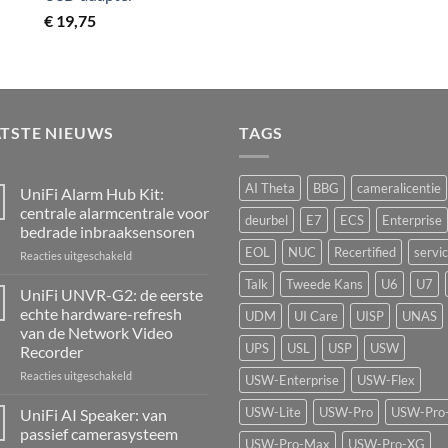
€
19,75
ATSTE NIEUWS
TAGS
AI Theta
BBG
cameralicentie
UniFi Alarm Hub Kit:
centrale alarmcentrale voor
deurbel
E7
ECS
Enterprise
bedrade inbraaksensoren
EOL
NUC
Recertified
servi
voor
Reacties uitgeschakeld
UniFi
Talk
Tweede Kans
U6
U7
Alarm
UniFi UNVR-G2: de eerste
Hub
echte hardware-refresh
UDM
UI Care
UISP
UNAS
Kit:
van de Network Video
centrale
UPS
USL
USP
USW
Recorder
alarmcentrale
voor
voor
Reacties uitgeschakeld
USW-Enterprise
USW-Flex
bedrade
UniFi
inbraaksensoren
UNVR-
USW-Lite
USW-Pro
USW-Pro
UniFi AI Speaker: van
G2:
passief camerasysteem
de
USW-Pro-Max
USW-Pro-XG