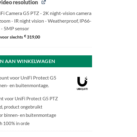
ideo resolution
iFi Camera G5 PTZ - 2K night-vision camera
 zoom - IR night vision - Weatherproof, IP66-
g - 5MP sensor
€
voor slechts
319,00
N AAN WINKELWAGEN
ount voor UniFi Protect G5
nnen- en buitenmontage.
nt voor UniFi Protect G5 PTZ
, product ongebruikt
or binnen- en buitenmontage
h 100% in orde