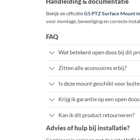
Handleiding & documentatie
Bekijk de officiële
G5 PTZ Surface Mount ins
voor montage, bevestiging en correcte insta
FAQ
Wat betekent open doos bij dit p
Zitten alle accessoires erbij?
Is deze mount geschikt voor bui
Krijg ik garantie op een open doo
Kan ik dit product retourneren?
Advies of hulp bij installatie?
Combineer je aankoop met de juiste
UniFi-