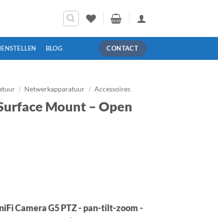
MENSTELLEN
BLOG
CONTACT
atuur
/
Netwerkapparatuur
/
Accessoires
 Surface Mount – Open
lijke
dige
s
,00.
niFi Camera G5 PTZ - pan-tilt-zoom -