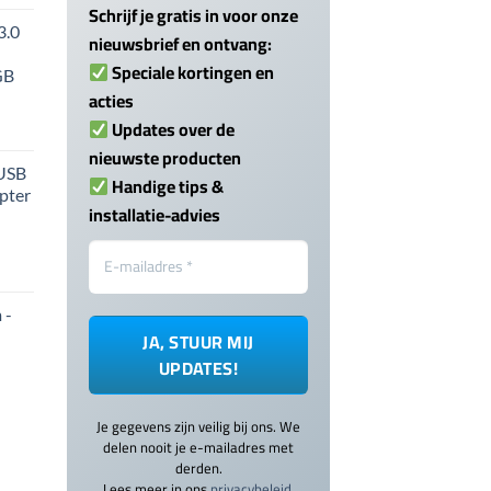
Schrijf je gratis in voor onze
3.0
nieuwsbrief en ontvang:
Speciale kortingen en
GB
acties
Updates over de
nieuwste producten
 USB
Handige tips &
pter
installatie-advies
 -
Je gegevens zijn veilig bij ons. We
delen nooit je e-mailadres met
derden.
Lees meer in ons
privacybeleid
.