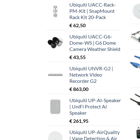
Ubiquiti UACC-Rack-
was:
is:
PM-Kit | SnapMount
€ 37,99.
€ 32,19.
Rack Kit 20-Pack
€
62,50
Ubiquiti UACC-G6-
Dome-WS | G6 Dome
Camera Weather Shield
€
43,55
Ubiquiti UNVR-G2 |
Network Video
Recorder G2
€
863,00
Ubiquiti UP-AI-Speaker
| UniFi Protect AI
Speaker
€
261,95
Ubiquiti UP-AirQuality
| Vape Detection & Air