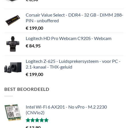
Corsair Value Select - DDR4 - 32 GB - DIMM 288-
PIN - unbuffered
€
199,00
Logitech HD Pro Webcam C920S - Webcam
€
84,95
Logitech Z-625 - Luidsprekersysteem - voor PC -
2.1-kanaal - THX-geluid
€
199,00
BEST BEOORDEELD
Intel Wi-Fi 6 AX201 - No vPro - M.2 2230
(CNVio2)
Gewaardeerd
€
13,90