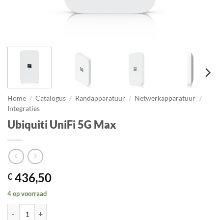
Home
/
Catalogus
/
Randapparatuur
/
Netwerkapparatuur
/
Integraties
Ubiquiti UniFi 5G Max
436,50
€
4 op voorraad
Ubiquiti UniFi 5G Max aantal