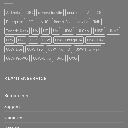
beveiliging
met
vape-
AI Theta
BBG
cameralicentie
deurbel
E7
ECS
detectie
voor
Enterprise
EOL
NUC
Recertified
service
Talk
UniFi
Protect
Tweede Kans
U6
U7
UA
UDM
UI Care
UISP
UNAS
UPS
USL
USP
USW
USW-Enterprise
USW-Flex
USW-Lite
USW-Pro
USW-Pro-HD
USW-Pro-Max
USW-Pro-XG
USW-Ultra
UVC
UXG
KLANTENSERVICE
Retourneren
Support
Garantie
Betalen