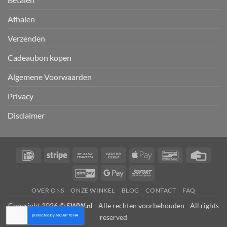
Afhalen
Verzenden
Cadeaubon kopen
Algemene Voorwaarden
Privacy
Disclaimer
IDeal
Stripe
Bank
Cash
Apple
Bancontact
Credi
Transfer
on
Pay
Card
GiroPay
Google
Sofort
Pickup
Pay
OVER ONS
ONZE WINKEL
BLOG
CONTACT
FAQ
Copyright 2026 ©
SWW.nl
- Alle rechten voorbehouden - All rights
reserved