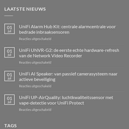
LAATSTE NIEUWS
UniFi Alarm Hub Kit: centrale alarmcentrale voor
01
jul
bedrade inbraaksensoren
voor
Reacties uitgeschakeld
UniFi
Alarm
UniFi UNVR-G2: de eerste echte hardware-refresh
01
Hub
jul
van de Network Video Recorder
Kit:
voor
Reacties uitgeschakeld
centrale
UniFi
alarmcentrale
UNVR-
UniFi AI Speaker: van passief camerasysteem naar
voor
01
G2:
bedrade
jul
actieve beveiliging
de
inbraaksensoren
voor
Reacties uitgeschakeld
eerste
UniFi
echte
AI
UniFi UP-AirQuality: luchtkwaliteitssensor met
hardware-
01
Speaker:
refresh
jul
vape-detectie voor UniFi Protect
van
van
voor
Reacties uitgeschakeld
passief
de
UniFi
camerasysteem
Network
UP-
naar
Video
AirQuality:
TAGS
actieve
Recorder
luchtkwaliteitssensor