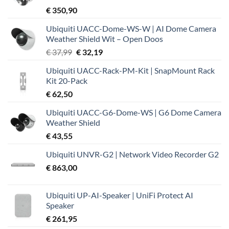
€
350,90
Ubiquiti UACC-Dome-WS-W | AI Dome Camera
Weather Shield Wit – Open Doos
Oorspronkelijke
Huidige
€
37,99
€
32,19
prijs
prijs
Ubiquiti UACC-Rack-PM-Kit | SnapMount Rack
was:
is:
Kit 20-Pack
€ 37,99.
€ 32,19.
€
62,50
Ubiquiti UACC-G6-Dome-WS | G6 Dome Camera
Weather Shield
€
43,55
Ubiquiti UNVR-G2 | Network Video Recorder G2
€
863,00
Ubiquiti UP-AI-Speaker | UniFi Protect AI
Speaker
€
261,95