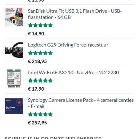
5.00
uit 5
SanDisk Ultra Fit USB 3.1 Flash Drive - USB-
flashstation - 64 GB
Gewaardeerd
€
14,90
5.00
uit 5
Logitech G29 Driving Force-racestuur
Gewaardeerd
€
218,95
5.00
uit 5
Intel Wi-Fi 6E AX210 - No vPro - M.2 2230
Gewaardeerd
€
17,90
5.00
uit 5
Synology Camera License Pack - 4 cameralicenties
- E-mail
Gewaardeerd
€
257,95
5.00
uit 5
SCHRIJF JE IN OP ONZE NIEUWSBRIEF