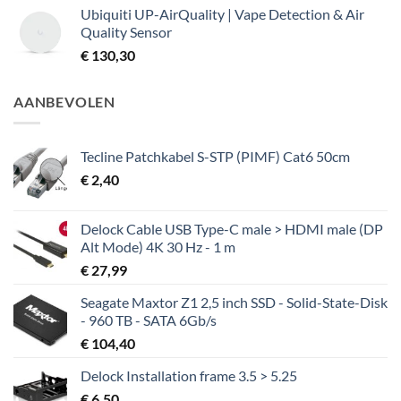
Ubiquiti UP-AirQuality | Vape Detection & Air
Quality Sensor
€
130,30
AANBEVOLEN
Tecline Patchkabel S-STP (PIMF) Cat6 50cm
€
2,40
Delock Cable USB Type-C male > HDMI male (DP
Alt Mode) 4K 30 Hz - 1 m
€
27,99
Seagate Maxtor Z1 2,5 inch SSD - Solid-State-Disk
- 960 TB - SATA 6Gb/s
€
104,40
Delock Installation frame 3.5 > 5.25
€
6,50