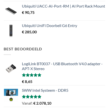
Ubiquiti UACC-AI-Port-RM | AI Port Rack Mount
€
90,75
Ubiquiti UniFi Doorbell G6 Entry
€
285,00
BEST BEOORDEELD
LogiLink BT0037 - USB Bluetooth V4.0 adapter -
APT-X Stereo
Gewaardeerd
€
8,65
5.00
uit 5
SWW Intel Systeem - DDR5
Gewaardeerd
Vanaf:
€
2.078,10
5.00
uit 5