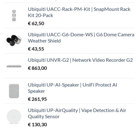
prijs
prijs
Ubiquiti UACC-Rack-PM-Kit | SnapMount Rack
was:
is:
Kit 20-Pack
€ 37,99.
€ 32,19.
€
62,50
Ubiquiti UACC-G6-Dome-WS | G6 Dome Camera
Weather Shield
€
43,55
Ubiquiti UNVR-G2 | Network Video Recorder G2
€
863,00
Ubiquiti UP-AI-Speaker | UniFi Protect AI
Speaker
€
261,95
Ubiquiti UP-AirQuality | Vape Detection & Air
Quality Sensor
€
130,30