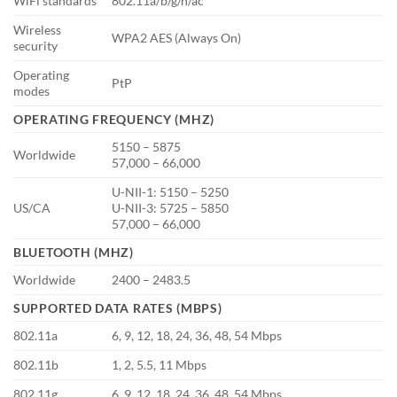
WiFi standards
802.11a/b/g/n/ac
Wireless
WPA2 AES (Always On)
security
Operating
PtP
modes
OPERATING FREQUENCY (MHZ)
5150 – 5875
Worldwide
57,000 – 66,000
U-NII-1: 5150 – 5250
US/CA
U-NII-3: 5725 – 5850
57,000 – 66,000
BLUETOOTH (MHZ)
Worldwide
2400 – 2483.5
SUPPORTED DATA RATES (MBPS)
802.11a
6, 9, 12, 18, 24, 36, 48, 54 Mbps
802.11b
1, 2, 5.5, 11 Mbps
802.11g
6, 9, 12, 18, 24, 36, 48, 54 Mbps