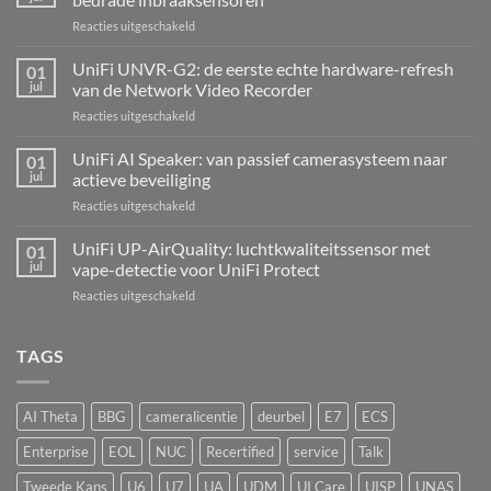
voor
Reacties uitgeschakeld
UniFi
Alarm
UniFi UNVR-G2: de eerste echte hardware-refresh
01
Hub
jul
van de Network Video Recorder
Kit:
voor
Reacties uitgeschakeld
centrale
UniFi
alarmcentrale
UNVR-
UniFi AI Speaker: van passief camerasysteem naar
voor
01
G2:
bedrade
jul
actieve beveiliging
de
inbraaksensoren
voor
Reacties uitgeschakeld
eerste
UniFi
echte
AI
UniFi UP-AirQuality: luchtkwaliteitssensor met
hardware-
01
Speaker:
refresh
jul
vape-detectie voor UniFi Protect
van
van
voor
Reacties uitgeschakeld
passief
de
UniFi
camerasysteem
Network
UP-
naar
Video
AirQuality:
TAGS
actieve
Recorder
luchtkwaliteitssensor
beveiliging
met
vape-
AI Theta
BBG
cameralicentie
deurbel
E7
ECS
detectie
voor
Enterprise
EOL
NUC
Recertified
service
Talk
UniFi
Protect
Tweede Kans
U6
U7
UA
UDM
UI Care
UISP
UNAS