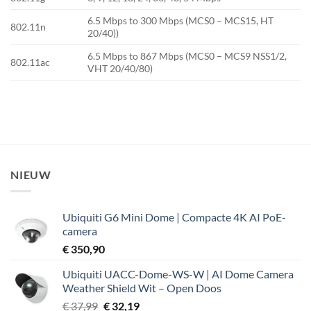
6.5 Mbps to 300 Mbps (MCS0 – MCS15, HT
802.11n
20/40))
6.5 Mbps to 867 Mbps (MCS0 – MCS9 NSS1/2,
802.11ac
VHT 20/40/80)
NIEUW
Ubiquiti G6 Mini Dome | Compacte 4K AI PoE-
camera
€
350,90
Ubiquiti UACC-Dome-WS-W | AI Dome Camera
Weather Shield Wit – Open Doos
Oorspronkelijke
Huidige
€
37,99
€
32,19