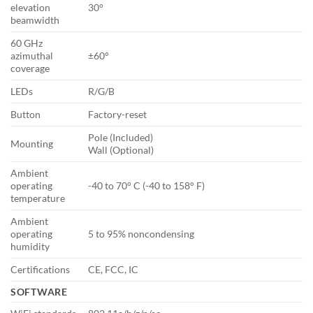
elevation
30°
beamwidth
60 GHz
azimuthal
±60°
coverage
LEDs
R/G/B
Button
Factory-reset
Pole (Included)
Mounting
Wall (Optional)
Ambient
operating
-40 to 70° C (-40 to 158° F)
temperature
Ambient
operating
5 to 95% noncondensing
humidity
Certifications
CE, FCC, IC
SOFTWARE