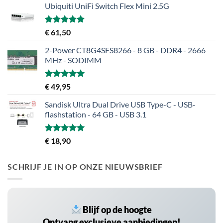
Ubiquiti UniFi Switch Flex Mini 2.5G
Gewaardeerd
€
61,50
5.00
uit 5
2-Power CT8G4SFS8266 - 8 GB - DDR4 - 2666
MHz - SODIMM
Gewaardeerd
€
49,95
5.00
uit 5
Sandisk Ultra Dual Drive USB Type-C - USB-
flashstation - 64 GB - USB 3.1
Gewaardeerd
€
18,90
5.00
uit 5
SCHRIJF JE IN OP ONZE NIEUWSBRIEF
Blijf op de hoogte
Ontvang exclusieve aanbiedingen!