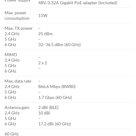
48V, 0.32A Gigabit PoE adapter (Included)
Max. power
11W
consumption
Max. TX power
–
2.4 GHz
25 dBm
5 GHz
–
6 GHz
32–36.5 dBm (60 GHz)
MIMO
–
2.4 GHz
2 x 2
5 GHz
–
6 GHz
Max. data rate
–
2.4 GHz
866.6 Mbps (BW80)
5 GHz
–
6 GHz
1.7 Gbps (60 GHz)
Antenna gain
2 dBi (BLE)
2.4 GHz
10 dBi
5 GHz
–
6 GHz
17.2 dBi (60 GHz)
60 GHz