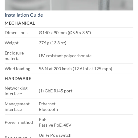
Installation Guide
MECHANICAL
Dimensions
Ø140 x 90 mm (Ø5.5 x 3.5″)
Weight
376 g (13.3 oz)
Enclosure
UV-resistant polycarbonate
material
Wind loading
56 N at 200 km/h (12.6 lbf at 125 mph)
HARDWARE
Networking
(1) GbE RJ45 port
interface
Management
Ethernet
interface
Bluetooth
PoE
Power method
Passive PoE, 48V
UniFi PoE switch
Power supply