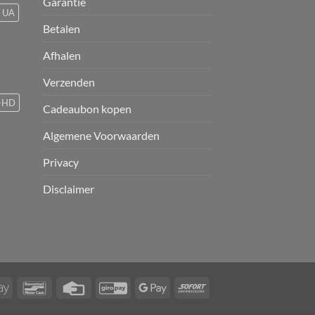
Garantie
UA
Betalen
Afhalen
Verzenden
-HD
Cadeaubon kopen
Algemene Voorwaarden
Privacy
Disclaimer
Apple
Bancontact
Credit
GiroPay
Google
Sofort
Pay
Card
Pay