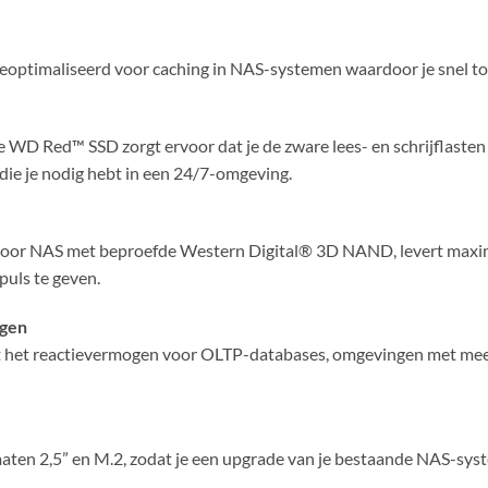
timaliseerd voor caching in NAS-systemen waardoor je snel toe
WD Red™ SSD zorgt ervoor dat je de zware lees- en schrijflasten 
die je nodig hebt in een 24/7-omgeving.
oor NAS met beproefde Western Digital® 3D NAND, levert maxima
mpuls te geven.
ngen
rt het reactievermogen voor OLTP-databases, omgevingen met mee
ten 2,5” en M.2, zodat je een upgrade van je bestaande NAS-sys