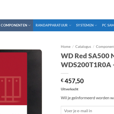
COMPONENTEN
RANDAPPARATUUR
SYSTEMEN
PC SA
Home
/
Catalogus
/
Componen
WD Red SA500 
WDS200T1R0A – S
457,50
€
Uitverkocht
Wil je geïnformeerd worden wa