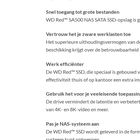
Snel toegang tot grote bestanden
WD Red™ SA500 NAS SATA SSD-opslag is geop
Vertrouw het je zware werklasten toe
Het superieure uithoudingsvermogen van de 
beschikking krijgt over de betrouwbaarheid 
Werk efficiënter
De WD Red™ SSD, die speciaal is gebouwd v
effectiviteit thuis of op kantoor een extra i
Gebruik het voor je veeleisende toepassi
De drive vermindert de latentie en verbete
van 4K- en 8K-video en meer.
Pas je NAS-systeem aan
De WD Red™ SSD wordt geleverd in de forma
systeem kunt ontwerpen.