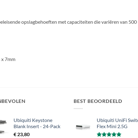
eeleisende opslagbehoeften met capaciteiten die variëren van 500
 x 7mm
NBEVOLEN
BEST BEOORDEELD
Ubiquiti Keystone
Ubiquiti UniFi Swit
Blank Insert - 24-Pack
Flex Mini 2.5G
€
23,80