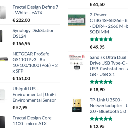
Gewaardeerd
€
61,50
Fractal Design Define 7
5.00
uit 5
- White – eATX
2-Power
€
222,00
CT8G4SFS8266 - 8
- DDR4 - 2666 MHz
Synology DiskStation
SODIMM
DS124
€
156,95
Gewaardeerd
€
49,95
5.00
uit 5
NETGEAR ProSafe
Sandisk Ultra Dual
GS110TPv3 - 8 x
Drive USB Type-C -
10/100/1000 (PoE) + 2
USB-flashstation -
x SFP
GB - USB 3.1
€
151,00
Ubiquiti USL-
Gewaardeerd
€
18,90
5.00
uit 5
Environmental | UniFi
TP-Link UB500 -
Environmental Sensor
Netwerkadapter - 
€
57,95
2.0 - Bluetooth 5.0
Fractal Design Core
1100 - micro ATX
Gewaardeerd
€
12,95