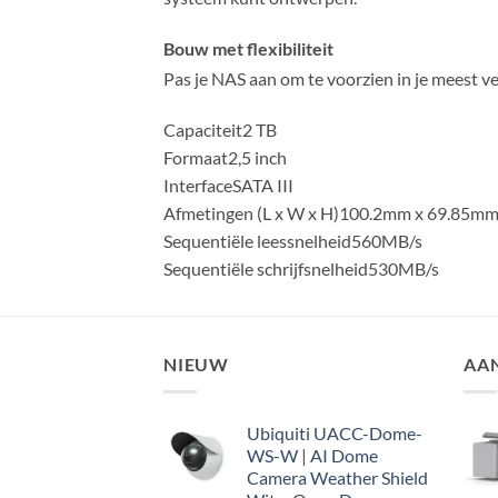
Bouw met flexibiliteit
Pas je NAS aan om te voorzien in je meest v
Capaciteit
2 TB
Formaat
2,5 inch
Interface
SATA III
Afmetingen (L x W x H)
100.2mm x 69.85mm
Sequentiële leessnelheid
560MB/s
Sequentiële schrijfsnelheid
530MB/s
NIEUW
AA
Ubiquiti UACC-Dome-
WS-W | AI Dome
Camera Weather Shield