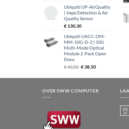
Ubiquiti UP-AirQuality
| Vape Detection & Air
Quality Sensor
€
130,30
Ubiquiti UACC-OM-
MM-10G-D-2 | 10G
Multi-Mode Optical
Module 2-Pack Open
Doos
Oorspronkelijke
Huidige
€
43,50
€
38,50
prijs
prijs
was:
is:
€ 43,50.
€ 38,50.
OVER SWW COMPUTER
LA
01
jul