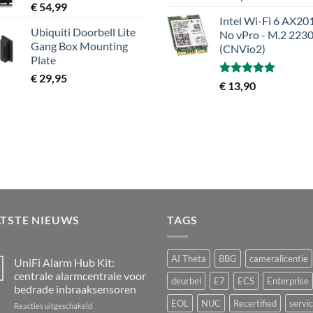
5.00
uit 5
€
54,99
Intel Wi-Fi 6 AX201
Ubiquiti Doorbell Lite
No vPro - M.2 223
Gang Box Mounting
(CNVio2)
Plate
€
29,95
Gewaardeerd
€
13,90
5.00
uit 5
ATSTE NIEUWS
TAGS
AI Theta
BBG
cameralicentie
UniFi Alarm Hub Kit:
centrale alarmcentrale voor
deurbel
E7
ECS
Enterprise
bedrade inbraaksensoren
EOL
NUC
Recertified
servi
voor
Reacties uitgeschakeld