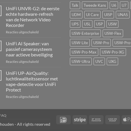
UniFi
Talk
Tweede Kans
U6
U7
Alarm
UniFi UNVR-G2: de eerste
Hub
echte hardware-refresh
UDM
UI Care
UISP
UNAS
Kit:
van de Network Video
centrale
UPS
USL
USP
USW
Recorder
alarmcentrale
voor
voor
Reacties uitgeschakeld
USW-Enterprise
USW-Flex
bedrade
UniFi
inbraaksensoren
UNVR-
USW-Lite
USW-Pro
USW-Pro
UniFi AI Speaker: van
G2:
passief camerasysteem
de
USW-Pro-Max
USW-Pro-XG
naar actieve beveiliging
eerste
USW-Ultra
UVC
UXG
voor
Reacties uitgeschakeld
echte
UniFi
hardware-
AI
refresh
UniFi UP-AirQuality:
Speaker:
van
luchtkwaliteitssensor met
van
de
vape-detectie voor UniFi
passief
Network
Protect
camerasysteem
Video
naar
Recorder
voor
Reacties uitgeschakeld
actieve
UniFi
beveiliging
UP-
AirQuality:
FAQ
luchtkwaliteitssensor
IDeal
Stripe
Bank
Cash
met
houden - All rights reserved
Transfer
on
vape-