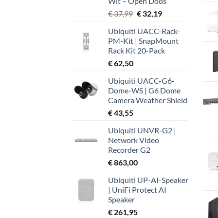
Wit – Open Doos
Oorspronkelijke
Huidige
€
37,99
€
32,19
prijs
prijs
Ubiquiti UACC-Rack-
was:
is:
PM-Kit | SnapMount
€ 37,99.
€ 32,19.
Rack Kit 20-Pack
€
62,50
Ubiquiti UACC-G6-
Dome-WS | G6 Dome
Camera Weather Shield
€
43,55
Ubiquiti UNVR-G2 |
Network Video
Recorder G2
€
863,00
Ubiquiti UP-AI-Speaker
| UniFi Protect AI
Speaker
€
261,95