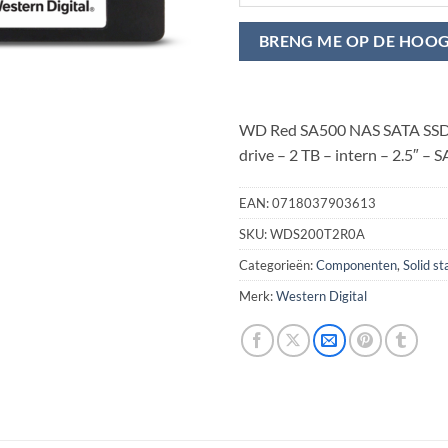
BRENG ME OP DE HOO
WD Red SA500 NAS SATA SSD
drive – 2 TB – intern – 2.5″ –
EAN:
0718037903613
SKU:
WDS200T2R0A
Categorieën:
Componenten
,
Solid st
Merk:
Western Digital