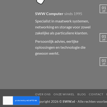
01
jul
SWW Computer
sinds 1995
Specialist in maatwerk systemen,
networking en storage voor zowel
zakelijke als particuliere klanten.
01
jul
Persoonlijk advies, eerlijke
oplossingen en technologie die
gewoon werkt.
01
jul
OVER ONS
ONZE WINKEL
BLOG
CONTACT
Copyright 2026 ©
SWW.nl
- Alle rechten voorbe