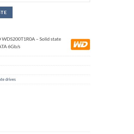
GTE
 WDS200T1R0A – Solid state
 SATA 6Gb/s
ate drives