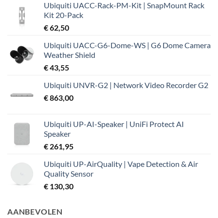
Ubiquiti UACC-Rack-PM-Kit | SnapMount Rack
was:
is:
Kit 20-Pack
€ 37,99.
€ 32,19.
€
62,50
Ubiquiti UACC-G6-Dome-WS | G6 Dome Camera
Weather Shield
€
43,55
Ubiquiti UNVR-G2 | Network Video Recorder G2
€
863,00
Ubiquiti UP-AI-Speaker | UniFi Protect AI
Speaker
€
261,95
Ubiquiti UP-AirQuality | Vape Detection & Air
Quality Sensor
€
130,30
AANBEVOLEN