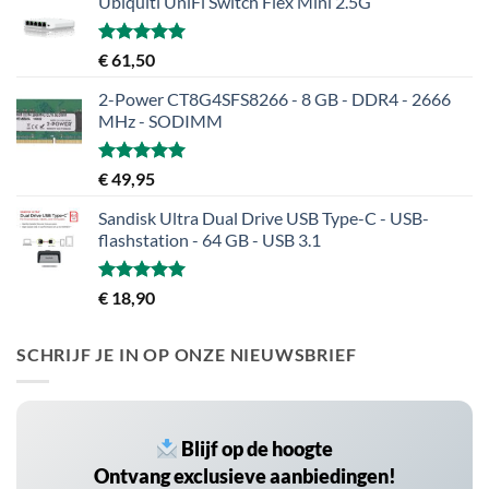
Ubiquiti UniFi Switch Flex Mini 2.5G
Gewaardeerd
€
61,50
5.00
uit 5
2-Power CT8G4SFS8266 - 8 GB - DDR4 - 2666
MHz - SODIMM
Gewaardeerd
€
49,95
5.00
uit 5
Sandisk Ultra Dual Drive USB Type-C - USB-
flashstation - 64 GB - USB 3.1
Gewaardeerd
€
18,90
5.00
uit 5
SCHRIJF JE IN OP ONZE NIEUWSBRIEF
Blijf op de hoogte
Ontvang exclusieve aanbiedingen!