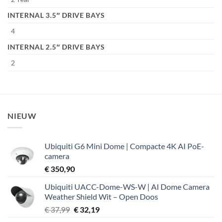
INTERNAL 3.5″ DRIVE BAYS
4
INTERNAL 2.5″ DRIVE BAYS
2
NIEUW
Ubiquiti G6 Mini Dome | Compacte 4K AI PoE-
camera
€
350,90
Ubiquiti UACC-Dome-WS-W | AI Dome Camera
Weather Shield Wit – Open Doos
Oorspronkelijke
Huidige
€
37,99
€
32,19
prijs
prijs