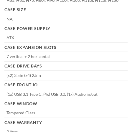
H55, H60, H75, H80i, H90, H100i, H105, H110i, H115i, H150i
CASE SIZE
NA
CASE POWER SUPPLY
ATX
CASE EXPANSION SLOTS
7 vertical + 2 horizontal
CASE DRIVE BAYS
(x2) 3.5in (x4) 2.5in
CASE FRONT IO
(1x) USB 3.1 Type C, (4x) USB 3.0, (1x) Audio in/out
CASE WINDOW
Tempered Glass
CASE WARRANTY
2 Year