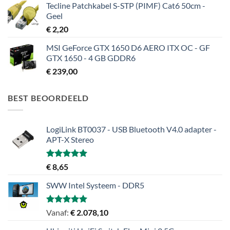
Tecline Patchkabel S-STP (PIMF) Cat6 50cm -
Geel
€
2,20
MSI GeForce GTX 1650 D6 AERO ITX OC - GF
GTX 1650 - 4 GB GDDR6
€
239,00
BEST BEOORDEELD
LogiLink BT0037 - USB Bluetooth V4.0 adapter -
APT-X Stereo
Gewaardeerd
€
8,65
5.00
uit 5
SWW Intel Systeem - DDR5
Gewaardeerd
Vanaf:
€
2.078,10
5.00
uit 5