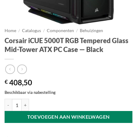
Home
/
Catalogus
/
Componenten
/
Behuizingen
Corsair iCUE 5000T RGB Tempered Glass
Mid-Tower ATX PC Case — Black
408,50
€
Beschikbaar via nabestelling
Corsair iCUE 5000T RGB Tempered Glass Mid-Tower ATX PC Case — B
TOEVOEGEN AAN WINKELWAGEN