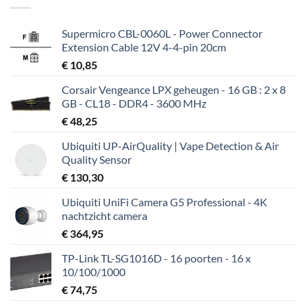
Supermicro CBL-0060L - Power Connector
Extension Cable 12V 4-4-pin 20cm
€
10,85
Corsair Vengeance LPX geheugen - 16 GB : 2 x 8
GB - CL18 - DDR4 - 3600 MHz
€
48,25
Ubiquiti UP-AirQuality | Vape Detection & Air
Quality Sensor
€
130,30
Ubiquiti UniFi Camera G5 Professional - 4K
nachtzicht camera
€
364,95
TP-Link TL-SG1016D - 16 poorten - 16 x
10/100/1000
€
74,75