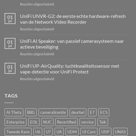
voor
Reacties uitgeschakeld
UniFi
Alarm
UniFi UNVR-G2: de eerste echte hardware-refresh
01
Hub
jul
van de Network Video Recorder
Kit:
voor
Reacties uitgeschakeld
centrale
UniFi
alarmcentrale
UNVR-
UniFi AI Speaker: van passief camerasysteem naar
voor
01
G2:
bedrade
jul
actieve beveiliging
de
inbraaksensoren
voor
Reacties uitgeschakeld
eerste
UniFi
echte
AI
UniFi UP-AirQuality: luchtkwaliteitssensor met
hardware-
01
Speaker:
refresh
jul
vape-detectie voor UniFi Protect
van
van
voor
Reacties uitgeschakeld
passief
de
UniFi
camerasysteem
Network
UP-
naar
Video
AirQuality:
TAGS
actieve
Recorder
luchtkwaliteitssensor
beveiliging
met
vape-
AI Theta
BBG
cameralicentie
deurbel
E7
ECS
detectie
voor
Enterprise
EOL
NUC
Recertified
service
Talk
UniFi
Protect
Tweede Kans
U6
U7
UA
UDM
UI Care
UISP
UNAS