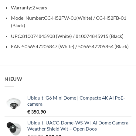
Warranty:
2 years
Model Number:
CC-H52FW-01(White) / CC-H52FB-01
(Black)
UPC:
810074845908 (White) / 810074845915 (Black)
EAN:
5056547205847 (White) / 5056547205854 (Black)
NIEUW
Ubiquiti G6 Mini Dome | Compacte 4K AI PoE-
camera
€
350,90
Ubiquiti UACC-Dome-WS-W | AI Dome Camera
Weather Shield Wit – Open Doos