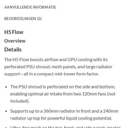
AANVULLENDE INFORMATIE
BEOORDELINGEN (0)
H5 Flow
Overview
Details
The H5 Flow boosts airflow and GPU cooling with its
perforated PSU shroud, mesh panels, and large radiator
support—all in a compact mid-tower form factor.
The PSU shroud is perforated on the side and bottom,
enabling optimal air intake from two 120mm fans (not
included).
Supports up to a 360mm radiator in front and a 240mm
radiator up top for powerful liquid cooling potential.
Ultra-fine mesh on the top, front, and side panels creates