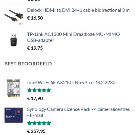
Delock HDMI to DVI 24+1 cable bidirectional 3 m
€
16,50
TP-Link AC1300 Mini Draadloze MU-MIMO
USB-adapter
€
19,75
BEST BEOORDEELD
Intel Wi-Fi 6E AX210 - No vPro - M.2 2230
Gewaardeerd
€
17,90
5.00
uit 5
Synology Camera License Pack - 4 cameralicenties
- E-mail
Gewaardeerd
€
257,95
5.00
uit 5