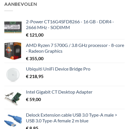
AANBEVOLEN
2-Power CT16G4SFD8266 - 16 GB - DDR4 -
2666 MHz - SODIMM
€
121,00
AMD Ryzen 7 5700G / 3.8 GHz processor - 8-core
- Radeon Graphics
€
355,00
Ubiquiti UniFi Device Bridge Pro
€
218,95
Intel Gigabit CT Desktop Adapter
€
59,00
Delock Extension cable USB 3.0 Type-A male >
USB 3.0 Type-A female 2 m blue
€
8,85