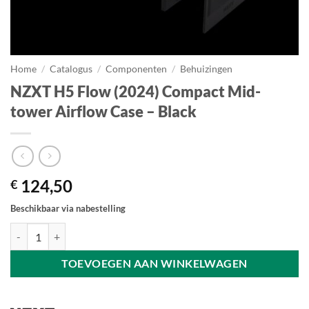
Home
/
Catalogus
/
Componenten
/
Behuizingen
NZXT H5 Flow (2024) Compact Mid-
tower Airflow Case – Black
124,50
€
Beschikbaar via nabestelling
NZXT H5 Flow (2024) Compact Mid-tower Airflow Case - Black aanta
TOEVOEGEN AAN WINKELWAGEN