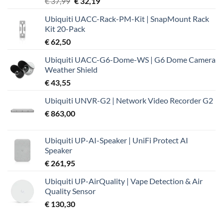
Oorspronkelijke
Huidige
€
37,99
€
32,19
prijs
prijs
Ubiquiti UACC-Rack-PM-Kit | SnapMount Rack
was:
is:
Kit 20-Pack
€ 37,99.
€ 32,19.
€
62,50
Ubiquiti UACC-G6-Dome-WS | G6 Dome Camera
Weather Shield
€
43,55
Ubiquiti UNVR-G2 | Network Video Recorder G2
€
863,00
Ubiquiti UP-AI-Speaker | UniFi Protect AI
Speaker
€
261,95
Ubiquiti UP-AirQuality | Vape Detection & Air
Quality Sensor
€
130,30