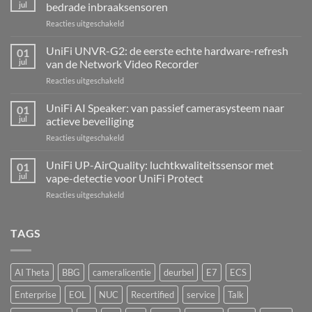
jul
bedrade inbraaksensoren
voor
Reacties uitgeschakeld
UniFi
Alarm
UniFi UNVR-G2: de eerste echte hardware-refresh
01
Hub
jul
van de Network Video Recorder
Kit:
voor
Reacties uitgeschakeld
centrale
UniFi
alarmcentrale
UNVR-
UniFi AI Speaker: van passief camerasysteem naar
voor
01
G2:
bedrade
jul
actieve beveiliging
de
inbraaksensoren
voor
Reacties uitgeschakeld
eerste
UniFi
echte
AI
UniFi UP-AirQuality: luchtkwaliteitssensor met
hardware-
01
Speaker:
refresh
jul
vape-detectie voor UniFi Protect
van
van
voor
Reacties uitgeschakeld
passief
de
UniFi
camerasysteem
Network
UP-
naar
Video
AirQuality:
TAGS
actieve
Recorder
luchtkwaliteitssensor
beveiliging
met
vape-
AI Theta
BBG
cameralicentie
deurbel
E7
ECS
detectie
voor
Enterprise
EOL
NUC
Recertified
service
Talk
UniFi