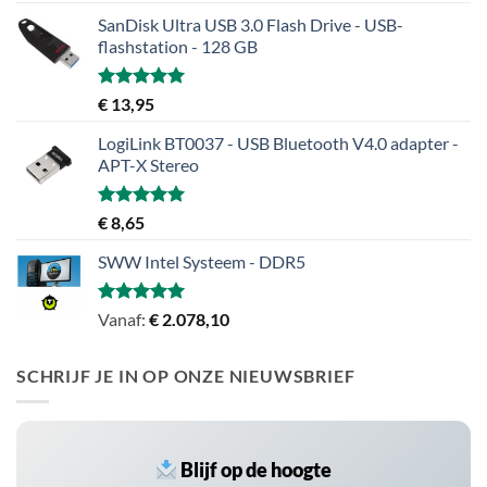
SanDisk Ultra USB 3.0 Flash Drive - USB-
flashstation - 128 GB
Gewaardeerd
€
13,95
5.00
uit 5
LogiLink BT0037 - USB Bluetooth V4.0 adapter -
APT-X Stereo
Gewaardeerd
€
8,65
5.00
uit 5
SWW Intel Systeem - DDR5
Gewaardeerd
Vanaf:
€
2.078,10
5.00
uit 5
SCHRIJF JE IN OP ONZE NIEUWSBRIEF
Blijf op de hoogte