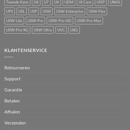
Protect
Tweede Kans
U6
U7
UA
UDM
UI Care
UISP
UNAS
UPS
USL
USP
USW
USW-Enterprise
USW-Flex
USW-Lite
USW-Pro
USW-Pro-HD
USW-Pro-Max
USW-Pro-XG
USW-Ultra
UVC
UXG
KLANTENSERVICE
Retourneren
Support
Garantie
Betalen
Afhalen
Verzenden