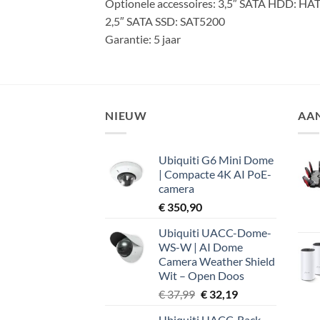
Optionele accessoires: 3,5″ SATA HDD: HA
2,5″ SATA SSD: SAT5200
Garantie: 5 jaar
NIEUW
AA
Ubiquiti G6 Mini Dome
| Compacte 4K AI PoE-
camera
€
350,90
Ubiquiti UACC-Dome-
WS-W | AI Dome
Camera Weather Shield
Wit – Open Doos
Oorspronkelijke
Huidige
€
37,99
€
32,19
prijs
prijs
Ubiquiti UACC-Rack-