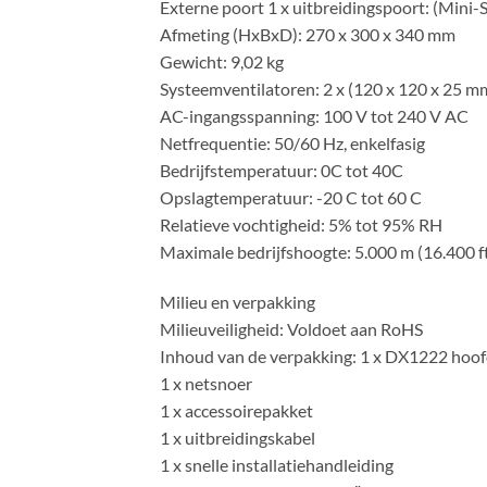
Externe poort 1 x uitbreidingspoort: (Mini
Afmeting (HxBxD): 270 x 300 x 340 mm
Gewicht: 9,02 kg
Systeemventilatoren: 2 x (120 x 120 x 25 m
AC-ingangsspanning: 100 V tot 240 V AC
Netfrequentie: 50/60 Hz, enkelfasig
Bedrijfstemperatuur: 0C tot 40C
Opslagtemperatuur: -20 C tot 60 C
Relatieve vochtigheid: 5% tot 95% RH
Maximale bedrijfshoogte: 5.000 m (16.400 f
Milieu en verpakking
Milieuveiligheid: Voldoet aan RoHS
Inhoud van de verpakking: 1 x DX1222 hoo
1 x netsnoer
1 x accessoirepakket
1 x uitbreidingskabel
1 x snelle installatiehandleiding