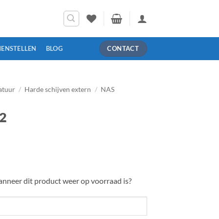
MENSTELLEN
BLOG
CONTACT
atuur
/
Harde schijven extern
/
NAS
2
nneer dit product weer op voorraad is?