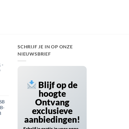
SCHRIJF JE IN OP ONZE
NIEUWSBRIEF
 -
0
Blijf op de
hoogte
Ontvang
USB
SB-
exclusieve
B
aanbiedingen!
Schrijf je gratis in voor onze