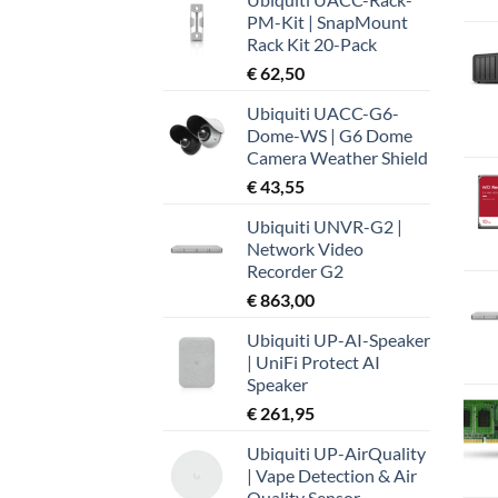
was:
is:
PM-Kit | SnapMount
€ 37,99.
€ 32,19.
Rack Kit 20-Pack
€
62,50
Ubiquiti UACC-G6-
Dome-WS | G6 Dome
Camera Weather Shield
€
43,55
Ubiquiti UNVR-G2 |
Network Video
Recorder G2
€
863,00
Ubiquiti UP-AI-Speaker
| UniFi Protect AI
Speaker
€
261,95
Ubiquiti UP-AirQuality
| Vape Detection & Air
Quality Sensor