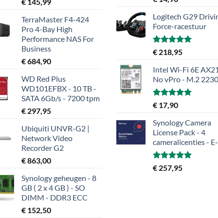
€
145,99
5.00
uit 5
Logitech G29 Drivi
TerraMaster F4-424
Force-racestuur
Pro 4-Bay High
Performance NAS For
Business
Gewaardeerd
€
218,95
5.00
uit 5
€
684,90
Intel Wi-Fi 6E AX21
WD Red Plus
No vPro - M.2 223
WD101EFBX - 10 TB -
SATA 6Gb/s - 7200 tpm
Gewaardeerd
€
17,90
€
297,95
5.00
uit 5
Synology Camera
Ubiquiti UNVR-G2 |
License Pack - 4
Network Video
cameralicenties - E
Recorder G2
€
863,00
Gewaardeerd
€
257,95
5.00
uit 5
Synology geheugen - 8
GB ( 2 x 4 GB ) - SO
DIMM - DDR3 ECC
€
152,50