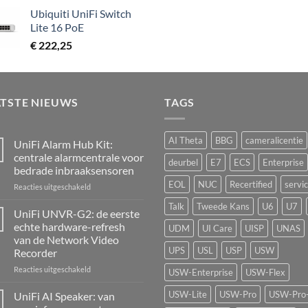
Ubiquiti UniFi Switch
Lite 16 PoE
€
222,25
ATSTE NIEUWS
TAGS
AI Theta
BBG
cameralicentie
UniFi Alarm Hub Kit:
centrale alarmcentrale voor
deurbel
E7
ECS
Enterprise
bedrade inbraaksensoren
EOL
NUC
Recertified
servi
voor
Reacties uitgeschakeld
UniFi
Talk
Tweede Kans
U6
U7
Alarm
UniFi UNVR-G2: de eerste
Hub
echte hardware-refresh
UDM
UI Care
UISP
UNAS
Kit:
van de Network Video
centrale
UPS
USL
USP
USW
Recorder
alarmcentrale
voor
voor
Reacties uitgeschakeld
USW-Enterprise
USW-Flex
bedrade
UniFi
inbraaksensoren
UNVR-
USW-Lite
USW-Pro
USW-Pro
UniFi AI Speaker: van
G2: