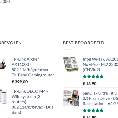
T5300
NBEVOLEN
BEST BEOORDEELD
TP-Link Archer
Intel Wi-Fi 6 AX201
AX11000 -
No vPro - M.2 223
802.11a/b/g/n/ac/ax -
(CNVio2)
Tri-Band Gamingrouter
€
399,00
Gewaardeerd
€
13,90
5.00
uit 5
TP-Link DECO M4 -
SanDisk Ultra Fit 
Wifi-systeem (3
3.1 Flash Drive - U
routers) -
flashstation - 64 G
802.11a/b/g/n/ac - Dual
Band
Gewaardeerd
€
14,90