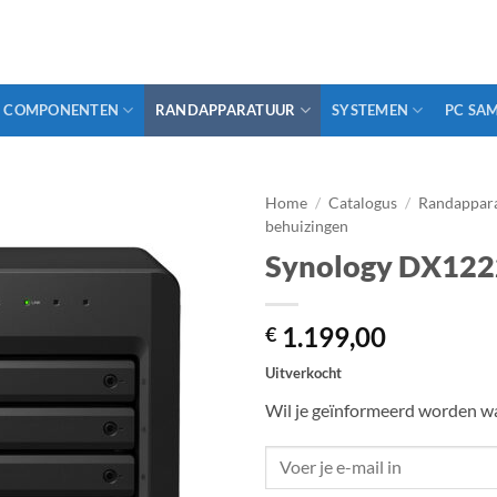
COMPONENTEN
RANDAPPARATUUR
SYSTEMEN
PC SA
Home
/
Catalogus
/
Randappar
behuizingen
Synology DX122
1.199,00
€
Uitverkocht
Wil je geïnformeerd worden wa