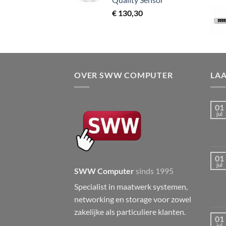
€
130,30
OVER SWW COMPUTER
LA
01
jul
01
jul
SWW Computer
sinds 1995
Specialist in maatwerk systemen,
networking en storage voor zowel
zakelijke als particuliere klanten.
01
jul