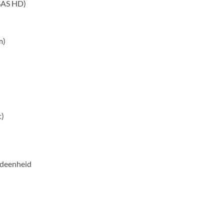
-SAS HD)
m)
t)
fdeenheid