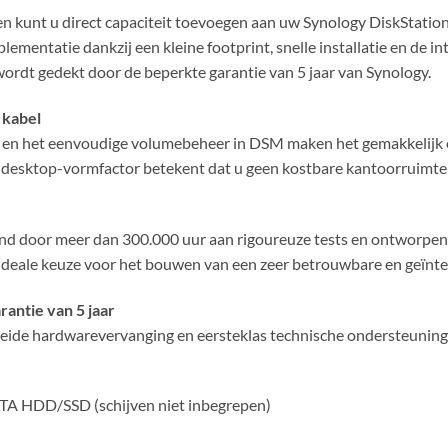
kunt u direct capaciteit toevoegen aan uw Synology DiskStation
mplementatie dankzij een kleine footprint, snelle installatie en de
rdt gedekt door de beperkte garantie van 5 jaar van Synology.
 kabel
en het eenvoudige volumebeheer in DSM maken het gemakkelijk o
 desktop-vormfactor betekent dat u geen kostbare kantoorruimte h
door meer dan 300.000 uur aan rigoureuze tests en ontworpen o
ideale keuze voor het bouwen van een zeer betrouwbare en geïnte
antie van 5 jaar
ide hardwarevervanging en eersteklas technische ondersteuning, 
SATA HDD/SSD (schijven niet inbegrepen)