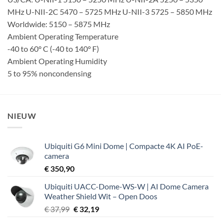
MHz U-NII-2C 5470 – 5725 MHz U-NII-3 5725 – 5850 MHz
Worldwide: 5150 – 5875 MHz
Ambient Operating Temperature
-40 to 60° C (-40 to 140° F)
Ambient Operating Humidity
5 to 95% noncondensing
NIEUW
Ubiquiti G6 Mini Dome | Compacte 4K AI PoE-
camera
€
350,90
Ubiquiti UACC-Dome-WS-W | AI Dome Camera
Weather Shield Wit – Open Doos
Oorspronkelijke
Huidige
€
37,99
€
32,19
prijs
prijs