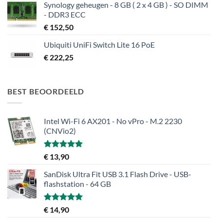
Synology geheugen - 8 GB ( 2 x 4 GB ) - SO DIMM
- DDR3 ECC
€
152,50
Ubiquiti UniFi Switch Lite 16 PoE
€
222,25
BEST BEOORDEELD
Intel Wi-Fi 6 AX201 - No vPro - M.2 2230
(CNVio2)
Gewaardeerd
€
13,90
5.00
uit 5
SanDisk Ultra Fit USB 3.1 Flash Drive - USB-
flashstation - 64 GB
Gewaardeerd
€
14,90
5.00
uit 5