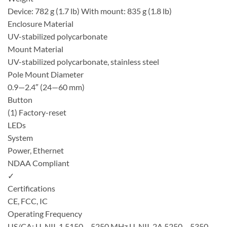
Device: 782 g (1.7 lb) With mount: 835 g (1.8 lb)
Enclosure Material
UV-stabilized polycarbonate
Mount Material
UV-stabilized polycarbonate, stainless steel
Pole Mount Diameter
0.9—2.4″ (24—60 mm)
Button
(1) Factory-reset
LEDs
System
Power, Ethernet
NDAA Compliant
✓
Certifications
CE, FCC, IC
Operating Frequency
US/CA: U-NII-1 5150 – 5250 MHz U-NII-2A 5250 – 5350