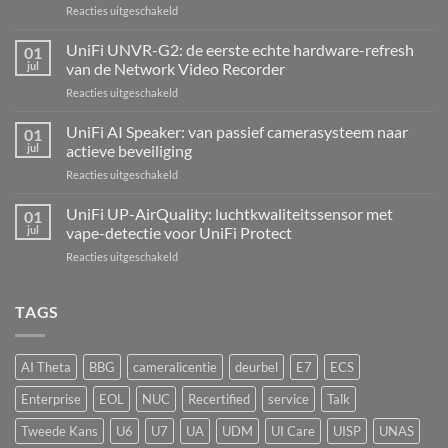
voor
Reacties uitgeschakeld
UniFi
Alarm
UniFi UNVR-G2: de eerste echte hardware-refresh
01
Hub
jul
van de Network Video Recorder
Kit:
voor
Reacties uitgeschakeld
centrale
UniFi
alarmcentrale
UNVR-
UniFi AI Speaker: van passief camerasysteem naar
voor
01
G2:
bedrade
jul
actieve beveiliging
de
inbraaksensoren
voor
Reacties uitgeschakeld
eerste
UniFi
echte
AI
UniFi UP-AirQuality: luchtkwaliteitssensor met
hardware-
01
Speaker:
refresh
jul
vape-detectie voor UniFi Protect
van
van
voor
Reacties uitgeschakeld
passief
de
UniFi
camerasysteem
Network
UP-
naar
Video
AirQuality:
TAGS
actieve
Recorder
luchtkwaliteitssensor
beveiliging
met
vape-
AI Theta
BBG
cameralicentie
deurbel
E7
ECS
detectie
voor
Enterprise
EOL
NUC
Recertified
service
Talk
UniFi
Protect
Tweede Kans
U6
U7
UA
UDM
UI Care
UISP
UNAS