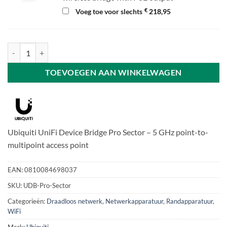
€
Voeg toe voor slechts
218,95
Ubiquiti UniFi Device Bridge Sector aantal
TOEVOEGEN AAN WINKELWAGEN
Ubiquiti UniFi Device Bridge Pro Sector – 5 GHz point-to-
multipoint access point
EAN:
0810084698037
SKU:
UDB-Pro-Sector
Categorieën:
Draadloos netwerk
,
Netwerkapparatuur
,
Randapparatuur
,
WiFi
Merk:
Ubiquiti