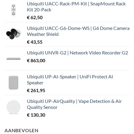
Ubiquiti UACC-Rack-PM-Kit | SnapMount Rack
was:
is:
Kit 20-Pack
€ 37,99.
€ 32,19.
€
62,50
Ubiquiti UACC-G6-Dome-WS | G6 Dome Camera
Weather Shield
€
43,55
Ubiquiti UNVR-G2 | Network Video Recorder G2
€
863,00
Ubiquiti UP-AI-Speaker | UniFi Protect AI
Speaker
€
261,95
Ubiquiti UP-AirQuality | Vape Detection & Air
Quality Sensor
€
130,30
AANBEVOLEN