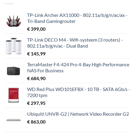
TP-Link Archer AX11000 - 802.11a/b/g/n/ac/ax -
Tri-Band Gamingrouter
€
399,00
TP-Link DECO M4 - Wifi-systeem (3 routers) -
802.11a/b/g/n/ac - Dual Band
€
145,99
TerraMaster F4-424 Pro 4-Bay High Performance
NAS For Business
€
684,90
WD Red Plus WD101EFBX - 10 TB - SATA 6Gb/s -
7200 tpm
€
297,95
Ubiquiti UNVR-G2 | Network Video Recorder G2
€
863,00