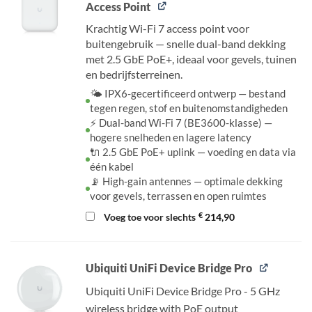
Access Point
Krachtig Wi-Fi 7 access point voor
buitengebruik — snelle dual-band dekking
met 2.5 GbE PoE+, ideaal voor gevels, tuinen
en bedrijfsterreinen.
🌤️ IPX6-gecertificeerd ontwerp — bestand
tegen regen, stof en buitenomstandigheden
⚡ Dual-band Wi-Fi 7 (BE3600-klasse) —
hogere snelheden en lagere latency
🔌 2.5 GbE PoE+ uplink — voeding en data via
één kabel
📡 High-gain antennes — optimale dekking
voor gevels, terrassen en open ruimtes
€
Voeg toe voor slechts
214,90
Ubiquiti UniFi Device Bridge Pro
Ubiquiti UniFi Device Bridge Pro - 5 GHz
wireless bridge with PoE output