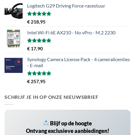
Logitech G29 Driving Force-racestuur
Gewaardeerd
€
218,95
5.00
uit 5
Intel Wi-Fi 6E AX210 - No vPro - M.2 2230
Gewaardeerd
€
17,90
5.00
uit 5
Synology Camera License Pack - 4 cameralicenties
- E-mail
Gewaardeerd
€
257,95
5.00
uit 5
SCHRIJF JE IN OP ONZE NIEUWSBRIEF
Blijf op de hoogte
Ontvang exclusieve aanbiedingen!