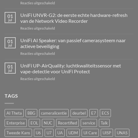
voor
Reacties uitgeschakeld
UniFi
Alarm
UniFi UNVR-G2: de eerste echte hardware-refresh
01
Hub
jul
van de Network Video Recorder
Kit:
voor
Reacties uitgeschakeld
centrale
UniFi
alarmcentrale
UNVR-
UniFi AI Speaker: van passief camerasysteem naar
voor
01
G2:
bedrade
jul
actieve beveiliging
de
inbraaksensoren
voor
Reacties uitgeschakeld
eerste
UniFi
echte
AI
UniFi UP-AirQuality: luchtkwaliteitssensor met
hardware-
01
Speaker:
refresh
jul
vape-detectie voor UniFi Protect
van
van
voor
Reacties uitgeschakeld
passief
de
UniFi
camerasysteem
Network
UP-
naar
Video
AirQuality:
TAGS
actieve
Recorder
luchtkwaliteitssensor
beveiliging
met
vape-
AI Theta
BBG
cameralicentie
deurbel
E7
ECS
detectie
voor
Enterprise
EOL
NUC
Recertified
service
Talk
UniFi
Protect
Tweede Kans
U6
U7
UA
UDM
UI Care
UISP
UNAS