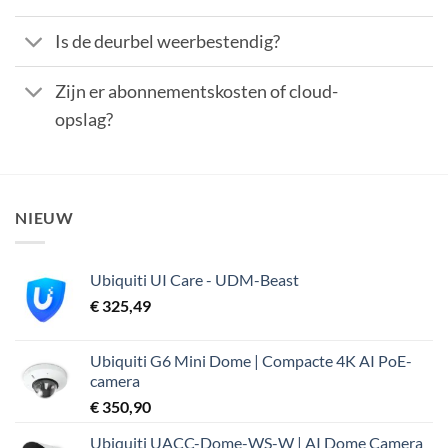
Is de deurbel weerbestendig?
Zijn er abonnementskosten of cloud-
opslag?
NIEUW
Ubiquiti UI Care - UDM-Beast
€
325,49
Ubiquiti G6 Mini Dome | Compacte 4K AI PoE-
camera
€
350,90
Ubiquiti UACC-Dome-WS-W | AI Dome Camera