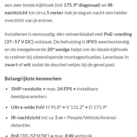
een zeer brede kijkhoek (tot
175.9° diagonaal
) en
IR-
nachtzicht
tot circa
5 meter
heb je dag en nacht een helder
overzicht van je entree.
Installeren is eenvoudig: één netwerkkabel met
PoE-voeding
(37–57 V DC)
volstaat. De behuizing is
IPX5
weerbestendig
en de meegeleverde
20° wedge
helpt om de ideale kijkhoek
te creëren bij uiteenlopende montagesituaties. Leverbaar in
zwart
of
wit
zodat de deurbel netjes bij de gevel past.
Belangrijkste kenmerken
5MP resolutie
• max.
24 FPS
• instelbare
beeldparameters
Ultra-wide FoV:
H 95.8° • V 131.2° • D 175.9°
IR-nachtzicht
tot ca.
5 m
+ People/Vehicle/Animal-
detecties
PoE (37–57 V DC)
• max.
8 W
verbruik