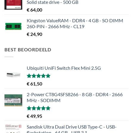
Solid state drive - 500 GB
€
64,00
Kingston ValueRAM - DDR4 - 4 GB - SO DIMM
260-PIN - 2666 MHz - CL19
€
24,90
BEST BEOORDEELD
Ubiquiti UniFi Switch Flex Mini 2.5G
Gewaardeerd
€
61,50
5.00
uit 5
2-Power CT8G4SFS8266 - 8 GB - DDR4 - 2666
MHz - SODIMM
Gewaardeerd
€
49,95
5.00
uit 5
Sandisk Ultra Dual Drive USB Type-C - USB-
flashstation - 64 GB - USB 3.1