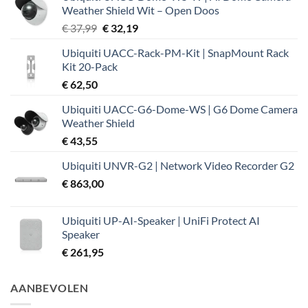
Weather Shield Wit – Open Doos
Oorspronkelijke
Huidige
€
37,99
€
32,19
prijs
prijs
Ubiquiti UACC-Rack-PM-Kit | SnapMount Rack
was:
is:
Kit 20-Pack
€ 37,99.
€ 32,19.
€
62,50
Ubiquiti UACC-G6-Dome-WS | G6 Dome Camera
Weather Shield
€
43,55
Ubiquiti UNVR-G2 | Network Video Recorder G2
€
863,00
Ubiquiti UP-AI-Speaker | UniFi Protect AI
Speaker
€
261,95
AANBEVOLEN