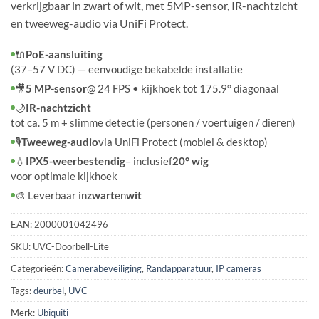
verkrijgbaar in zwart of wit, met 5MP-sensor, IR-nachtzicht
en tweeweg-audio via UniFi Protect.
🔌
PoE-aansluiting
(37–57 V DC) — eenvoudige bekabelde installatie
🎥
5 MP-sensor
@ 24 FPS • kijkhoek tot 175.9° diagonaal
🌙
IR-nachtzicht
tot ca. 5 m + slimme detectie (personen / voertuigen / dieren)
🎙️
Tweeweg-audio
via UniFi Protect (mobiel & desktop)
💧
IPX5-weerbestendig
– inclusief
20° wig
voor optimale kijkhoek
🎨 Leverbaar in
zwart
en
wit
EAN:
2000001042496
SKU:
UVC-Doorbell-Lite
Categorieën:
Camerabeveiliging
,
Randapparatuur
,
IP cameras
Tags:
deurbel
,
UVC
Merk:
Ubiquiti