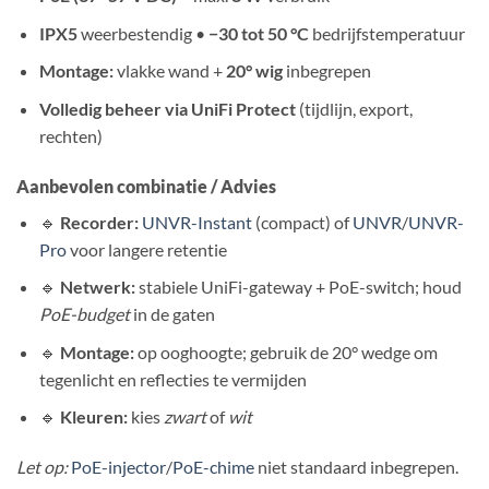
IPX5
weerbestendig •
−30 tot 50 °C
bedrijfstemperatuur
Montage:
vlakke wand +
20° wig
inbegrepen
Volledig beheer via UniFi Protect
(tijdlijn, export,
rechten)
Aanbevolen combinatie / Advies
🔹
Recorder:
UNVR-Instant
(compact) of
UNVR
/
UNVR-
Pro
voor langere retentie
🔹
Netwerk:
stabiele UniFi-gateway + PoE-switch; houd
PoE-budget
in de gaten
🔹
Montage:
op ooghoogte; gebruik de 20° wedge om
tegenlicht en reflecties te vermijden
🔹
Kleuren:
kies
zwart
of
wit
Let op:
PoE-injector
/
PoE-chime
niet standaard inbegrepen.