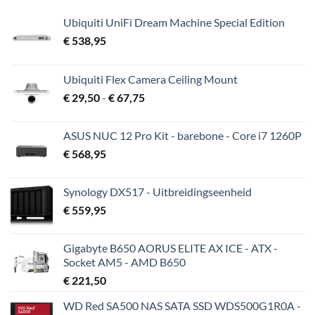
Ubiquiti UniFi Dream Machine Special Edition
€
538,95
Ubiquiti Flex Camera Ceiling Mount
Prijsklasse:
€
29,50
-
€
67,75
€ 29,50
tot
ASUS NUC 12 Pro Kit - barebone - Core i7 1260P
€ 67,75
€
568,95
Synology DX517 - Uitbreidingseenheid
€
559,95
Gigabyte B650 AORUS ELITE AX ICE - ATX -
Socket AM5 - AMD B650
€
221,50
WD Red SA500 NAS SATA SSD WDS500G1R0A -