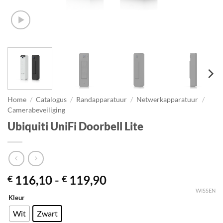
Home
/
Catalogus
/
Randapparatuur
/
Netwerkapparatuur
/
Camerabeveiliging
Ubiquiti UniFi Doorbell Lite
Prijsklasse:
116,10
-
119,90
€
€
€ 116,10
WISSEN
Kleur
tot
€ 119,90
Wit
Zwart