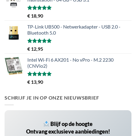
Gewaardeerd
€
18,90
5.00
uit 5
TP-Link UB500 - Netwerkadapter - USB 2.0 -
Bluetooth 5.0
Gewaardeerd
€
12,95
5.00
uit 5
Intel Wi-Fi 6 AX201 - No vPro - M.2 2230
(CNVio2)
Gewaardeerd
€
13,90
5.00
uit 5
SCHRIJF JE IN OP ONZE NIEUWSBRIEF
Blijf op de hoogte
Ontvang exclusieve aanbiedingen!