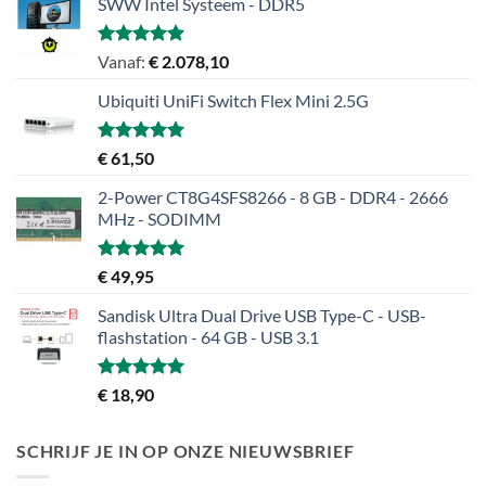
SWW Intel Systeem - DDR5
Gewaardeerd
Vanaf:
€
2.078,10
5.00
uit 5
Ubiquiti UniFi Switch Flex Mini 2.5G
Gewaardeerd
€
61,50
5.00
uit 5
2-Power CT8G4SFS8266 - 8 GB - DDR4 - 2666
MHz - SODIMM
Gewaardeerd
€
49,95
5.00
uit 5
Sandisk Ultra Dual Drive USB Type-C - USB-
flashstation - 64 GB - USB 3.1
Gewaardeerd
€
18,90
5.00
uit 5
SCHRIJF JE IN OP ONZE NIEUWSBRIEF