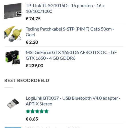
TP-Link TL-SG1016D - 16 poorten - 16 x
10/100/1000
€
74,75
Tecline Patchkabel S-STP (PIMF) Cat6 50cm -
Geel
€
2,20
MSI GeForce GTX 1650 D6 AERO ITX OC - GF
GTX 1650 - 4 GB GDDR6
€
239,00
BEST BEOORDEELD
LogiLink BT0037 - USB Bluetooth V4.0 adapter -
APT-X Stereo
Gewaardeerd
€
8,65
5.00
uit 5