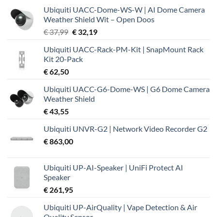
Ubiquiti UACC-Dome-WS-W | AI Dome Camera
Weather Shield Wit – Open Doos
Oorspronkelijke
Huidige
€
37,99
€
32,19
prijs
prijs
Ubiquiti UACC-Rack-PM-Kit | SnapMount Rack
was:
is:
Kit 20-Pack
€ 37,99.
€ 32,19.
€
62,50
Ubiquiti UACC-G6-Dome-WS | G6 Dome Camera
Weather Shield
€
43,55
Ubiquiti UNVR-G2 | Network Video Recorder G2
€
863,00
Ubiquiti UP-AI-Speaker | UniFi Protect AI
Speaker
€
261,95
Ubiquiti UP-AirQuality | Vape Detection & Air
Quality Sensor