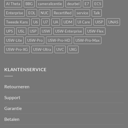
vape-
AI Theta
BBG
cameralicentie
deurbel
E7
ECS
detectie
voor
Enterprise
EOL
NUC
Recertified
service
Talk
UniFi
Protect
Tweede Kans
U6
U7
UA
UDM
UI Care
UISP
UNAS
UPS
USL
USP
USW
USW-Enterprise
USW-Flex
USW-Lite
USW-Pro
USW-Pro-HD
USW-Pro-Max
USW-Pro-XG
USW-Ultra
UVC
UXG
KLANTENSERVICE
Retourneren
Support
Garantie
Betalen