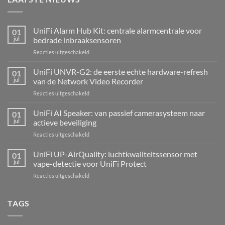
UniFi Alarm Hub Kit: centrale alarmcentrale voor
01
jul
bedrade inbraaksensoren
voor
Reacties uitgeschakeld
UniFi
Alarm
UniFi UNVR-G2: de eerste echte hardware-refresh
01
Hub
jul
van de Network Video Recorder
Kit:
voor
Reacties uitgeschakeld
centrale
UniFi
alarmcentrale
UNVR-
UniFi AI Speaker: van passief camerasysteem naar
voor
01
G2:
bedrade
jul
actieve beveiliging
de
inbraaksensoren
voor
Reacties uitgeschakeld
eerste
UniFi
echte
AI
UniFi UP-AirQuality: luchtkwaliteitssensor met
hardware-
01
Speaker:
refresh
jul
vape-detectie voor UniFi Protect
van
van
voor
Reacties uitgeschakeld
passief
de
UniFi
camerasysteem
Network
UP-
naar
Video
AirQuality:
TAGS
actieve
Recorder
luchtkwaliteitssensor
beveiliging
met