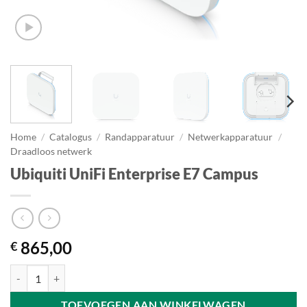
Home
/
Catalogus
/
Randapparatuur
/
Netwerkapparatuur
/
Draadloos netwerk
Ubiquiti UniFi Enterprise E7 Campus
865,00
€
Ubiquiti UniFi Enterprise E7 Campus aantal
TOEVOEGEN AAN WINKELWAGEN