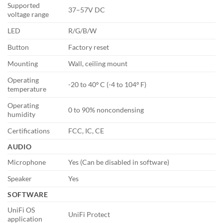
Supported
37–57V DC
voltage range
LED
R/G/B/W
Button
Factory reset
Mounting
Wall, ceiling mount
Operating
-20 to 40º C (-4 to 104º F)
temperature
Operating
0 to 90% noncondensing
humidity
Certifications
FCC, IC, CE
AUDIO
Microphone
Yes (Can be disabled in software)
Speaker
Yes
SOFTWARE
UniFi OS
UniFi Protect
application