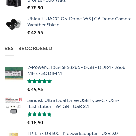
€
78,90
Ubiquiti UACC-G6-Dome-WS | G6 Dome Camera
Weather Shield
€
43,55
BEST BEOORDEELD
2-Power CT8G4SFS8266 - 8 GB - DDR4 - 2666
MHz - SODIMM
Gewaardeerd
€
49,95
5.00
uit 5
Sandisk Ultra Dual Drive USB Type-C - USB-
flashstation - 64 GB - USB 3.1
Gewaardeerd
€
18,90
5.00
uit 5
TP-Link UB500 - Netwerkadapter - USB 2.0 -