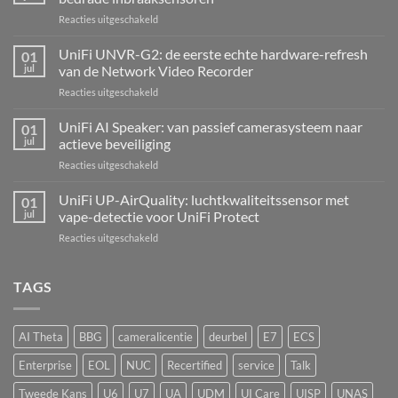
voor
Reacties uitgeschakeld
UniFi
Alarm
UniFi UNVR-G2: de eerste echte hardware-refresh
01
Hub
jul
van de Network Video Recorder
Kit:
voor
Reacties uitgeschakeld
centrale
UniFi
alarmcentrale
UNVR-
UniFi AI Speaker: van passief camerasysteem naar
voor
01
G2:
bedrade
jul
actieve beveiliging
de
inbraaksensoren
voor
Reacties uitgeschakeld
eerste
UniFi
echte
AI
UniFi UP-AirQuality: luchtkwaliteitssensor met
hardware-
01
Speaker:
refresh
jul
vape-detectie voor UniFi Protect
van
van
voor
Reacties uitgeschakeld
passief
de
UniFi
camerasysteem
Network
UP-
naar
Video
AirQuality:
TAGS
actieve
Recorder
luchtkwaliteitssensor
beveiliging
met
vape-
AI Theta
BBG
cameralicentie
deurbel
E7
ECS
detectie
voor
Enterprise
EOL
NUC
Recertified
service
Talk
UniFi
Protect
Tweede Kans
U6
U7
UA
UDM
UI Care
UISP
UNAS