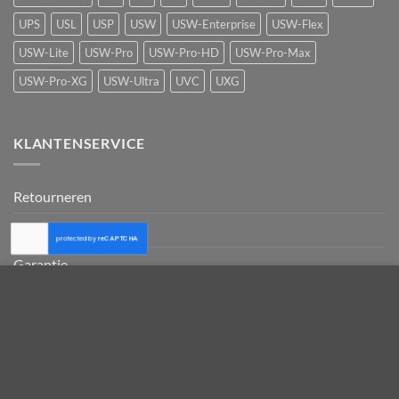
UPS
USL
USP
USW
USW-Enterprise
USW-Flex
USW-Lite
USW-Pro
USW-Pro-HD
USW-Pro-Max
USW-Pro-XG
USW-Ultra
UVC
UXG
KLANTENSERVICE
Retourneren
Support
Garantie
SWW.nl maakt gebruik van cookies. Om aan de AVG te
Betalen
voldoen, vragen wij u om akkoord te gaan voor het gebruik van
cookies. U krijgt dan de beste website ervaring en op u
Afhalen
afgestemde informatie. Meer informatie vindt u in onze
Verzenden
Privacy Policy.