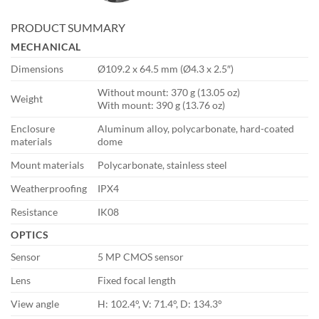
PRODUCT SUMMARY
MECHANICAL
Dimensions
Ø109.2 x 64.5 mm (Ø4.3 x 2.5″)
Without mount: 370 g (13.05 oz)
Weight
With mount: 390 g (13.76 oz)
Enclosure
Aluminum alloy, polycarbonate, hard-coated
materials
dome
Mount materials
Polycarbonate, stainless steel
Weatherproofing
IPX4
Resistance
IK08
OPTICS
Sensor
5 MP CMOS sensor
Lens
Fixed focal length
View angle
H: 102.4°, V: 71.4°, D: 134.3°