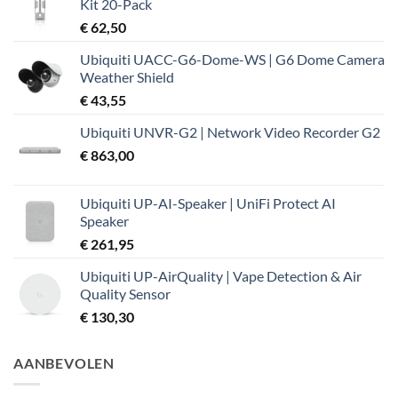
Kit 20-Pack
€ 37,99.
€ 32,19.
€
62,50
Ubiquiti UACC-G6-Dome-WS | G6 Dome Camera
Weather Shield
€
43,55
Ubiquiti UNVR-G2 | Network Video Recorder G2
€
863,00
Ubiquiti UP-AI-Speaker | UniFi Protect AI
Speaker
€
261,95
Ubiquiti UP-AirQuality | Vape Detection & Air
Quality Sensor
€
130,30
AANBEVOLEN