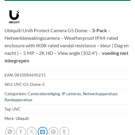
Ubiquiti Unifi Protect Camera G5 Dome –
3-Pack
–
Netwerkbewakingscamera – Weatherproof IPX4-rated
enclosure with IK08-rated vandal resistance – kleur ( Dag en
nacht ) – 5 MP – 2K HD – View angle (102.4˚) –
voeding niet
inbegrepen
EAN:
0810084690215
SKU:
UVC-G5-Dome-3
Categorieën:
Camerabeveiliging
,
IP cameras
,
Netwerkapparatuur
,
Randapparatuur
Tag:
UVC
Merk:
Ubiquiti