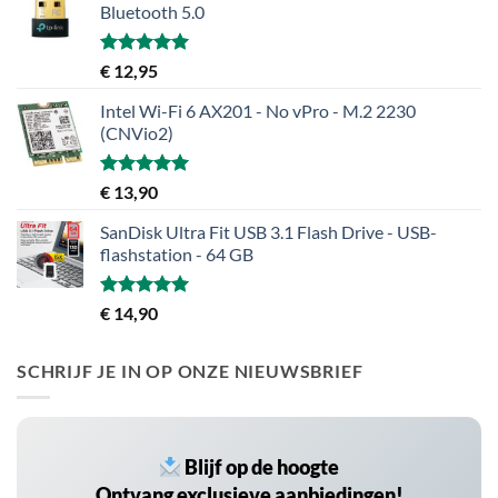
Bluetooth 5.0
Gewaardeerd
€
12,95
5.00
uit 5
Intel Wi-Fi 6 AX201 - No vPro - M.2 2230
(CNVio2)
Gewaardeerd
€
13,90
5.00
uit 5
SanDisk Ultra Fit USB 3.1 Flash Drive - USB-
flashstation - 64 GB
Gewaardeerd
€
14,90
5.00
uit 5
SCHRIJF JE IN OP ONZE NIEUWSBRIEF
Blijf op de hoogte
Ontvang exclusieve aanbiedingen!