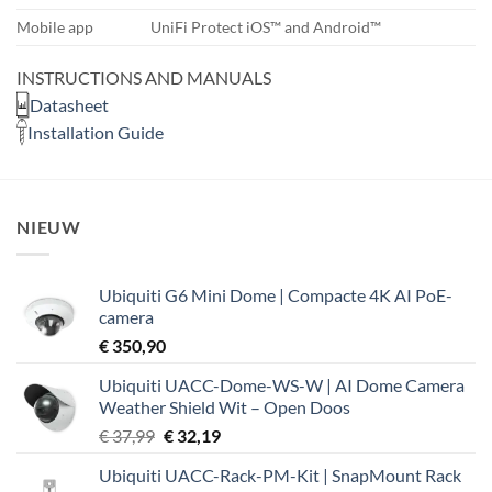
Mobile app
UniFi Protect iOS™ and Android™
INSTRUCTIONS AND MANUALS
Datasheet
Installation Guide
NIEUW
Ubiquiti G6 Mini Dome | Compacte 4K AI PoE-
camera
€
350,90
Ubiquiti UACC-Dome-WS-W | AI Dome Camera
Weather Shield Wit – Open Doos
Oorspronkelijke
Huidige
€
37,99
€
32,19
prijs
prijs
Ubiquiti UACC-Rack-PM-Kit | SnapMount Rack
was:
is: