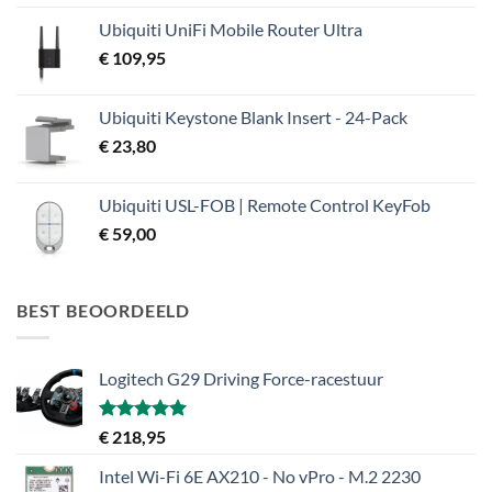
Ubiquiti UniFi Mobile Router Ultra
€
109,95
Ubiquiti Keystone Blank Insert - 24-Pack
€
23,80
Ubiquiti USL-FOB | Remote Control KeyFob
€
59,00
BEST BEOORDEELD
Logitech G29 Driving Force-racestuur
Gewaardeerd
€
218,95
5.00
uit 5
Intel Wi-Fi 6E AX210 - No vPro - M.2 2230