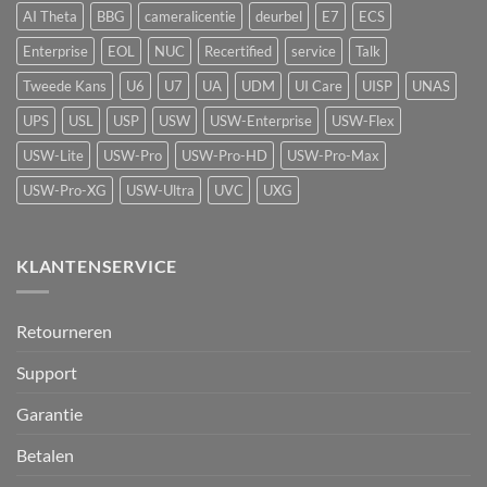
vape-
AI Theta
BBG
cameralicentie
deurbel
E7
ECS
detectie
voor
Enterprise
EOL
NUC
Recertified
service
Talk
UniFi
Protect
Tweede Kans
U6
U7
UA
UDM
UI Care
UISP
UNAS
UPS
USL
USP
USW
USW-Enterprise
USW-Flex
USW-Lite
USW-Pro
USW-Pro-HD
USW-Pro-Max
USW-Pro-XG
USW-Ultra
UVC
UXG
KLANTENSERVICE
Retourneren
Support
Garantie
Betalen