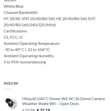
White/Blue
Channel Bandwidth
HT 20/40, VHT 20/40/80/160, HE 20/40/80/160, EHT
20/40/80/160/240/320 (MHz)
Certifications
CE, FCC, IC
Ambient Operating Temperature
-30 to 40° C (-22 to 104° F)
Ambient Operating Humidity
5 to 95% noncondensing
NIEUW
Ubiquiti UACC-Dome-WS-W | AI Dome Camera
Weather Shield Wit – Open Doos
Oorspronkelijke
Huidige
€
37,99
€
32,19