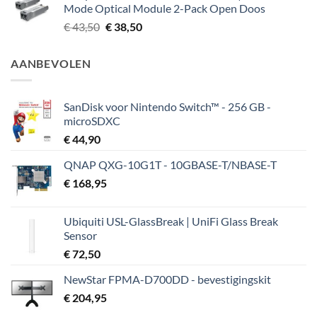
Mode Optical Module 2-Pack Open Doos
Oorspronkelijke
Huidige
€
43,50
€
38,50
prijs
prijs
was:
is:
AANBEVOLEN
€ 43,50.
€ 38,50.
SanDisk voor Nintendo Switch™ - 256 GB -
microSDXC
€
44,90
QNAP QXG-10G1T - 10GBASE-T/NBASE-T
€
168,95
Ubiquiti USL-GlassBreak | UniFi Glass Break
Sensor
€
72,50
NewStar FPMA-D700DD - bevestigingskit
€
204,95