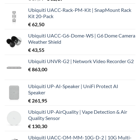
prijs
prijs
Ubiquiti UACC-Rack-PM-Kit | SnapMount Rack
was:
is:
Kit 20-Pack
€ 37,99.
€ 32,19.
€
62,50
Ubiquiti UACC-G6-Dome-WS | G6 Dome Camera
Weather Shield
€
43,55
Ubiquiti UNVR-G2 | Network Video Recorder G2
€
863,00
Ubiquiti UP-AI-Speaker | UniFi Protect AI
Speaker
€
261,95
Ubiquiti UP-AirQuality | Vape Detection & Air
Quality Sensor
€
130,30
Ubiquiti UACC-OM-MM-10G-D-2 | 10G Multi-