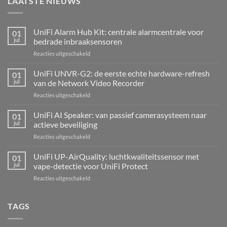
LAATSTE NIEUWS
UniFi Alarm Hub Kit: centrale alarmcentrale voor
01
jul
bedrade inbraaksensoren
voor
Reacties uitgeschakeld
UniFi
Alarm
UniFi UNVR-G2: de eerste echte hardware-refresh
01
Hub
jul
van de Network Video Recorder
Kit:
voor
Reacties uitgeschakeld
centrale
UniFi
alarmcentrale
UNVR-
UniFi AI Speaker: van passief camerasysteem naar
voor
01
G2:
bedrade
jul
actieve beveiliging
de
inbraaksensoren
voor
Reacties uitgeschakeld
eerste
UniFi
echte
AI
UniFi UP-AirQuality: luchtkwaliteitssensor met
hardware-
01
Speaker:
refresh
jul
vape-detectie voor UniFi Protect
van
van
voor
Reacties uitgeschakeld
passief
de
UniFi
camerasysteem
Network
UP-
naar
Video
AirQuality:
TAGS
actieve
Recorder
luchtkwaliteitssensor
beveiliging
met