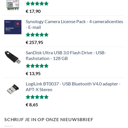
Gewaardeerd
€
17,90
5.00
uit 5
Synology Camera License Pack - 4 cameralicenties
- E-mail
Gewaardeerd
€
257,95
5.00
uit 5
SanDisk Ultra USB 3.0 Flash Drive - USB-
flashstation - 128 GB
Gewaardeerd
€
13,95
5.00
uit 5
LogiLink BT0037 - USB Bluetooth V4.0 adapter -
APT-X Stereo
Gewaardeerd
€
8,65
5.00
uit 5
SCHRIJF JE IN OP ONZE NIEUWSBRIEF